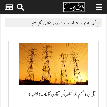
Skip
to
ثمینہ احمد میری استاد اور سب سے بڑی رہنما ہیں’ ثانیہ سعید
content
گووندا اور کرشمہ کپور کی قربت سے سنیتا آہوجا باخبر تھیں
عمران اشرف نے کیریئر میں مدد نہیں کی اور کہا اپنا راستہ خود بنا، عباس
اشرف
صبا حمید ایک ہی سال میں فرحان طاہر کی والدہ اور اہلیہ کیسے بن گئیں
رجب بٹ نے اپنی آمدنی سے متعلق انکشاف کر دیا
بجلی کی 6 تقسیم کار کمپنیوں کی نجکاری کا فیصلہ (اداریہ)