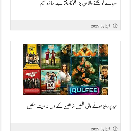
سر،لے کو سمجھنے والا ہی بڑا گلوکار بنتا ہے،سائرہ نسیم
اپریل 5, 2025
عید پر ریلیز ہونے والی فلمیں شائقین کے دل نہ جیت سکیں
اپریل 5, 2025