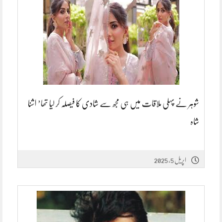
شوہر نے پہلی ملاقات میں ہی مجھ سے شادی کا فیصلہ کر لیا تھا’ اشنا
شاہ
اپریل 5, 2025