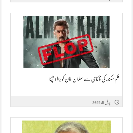
فلم سکندر کی ناکامی سے سلما ن خان کو بڑا دھچکا
اپریل 5, 2025