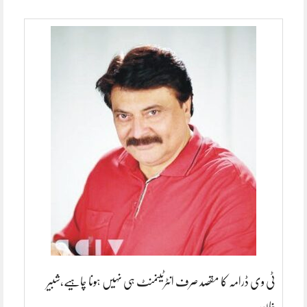
ٹی وی ڈرامہ کا مقصد صرف انٹرٹینمنٹ ہی نہیں ہونا چاہیے،شبیر
خان