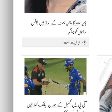
ہانیہ عامر کا عالیہ بھٹ کے انداز میں ڈانس
مداحوں کو بھا گیا
اپریل 15, 2025
آئی پی ایل،کھیل کے دوران اچانک کھلاڑیوں