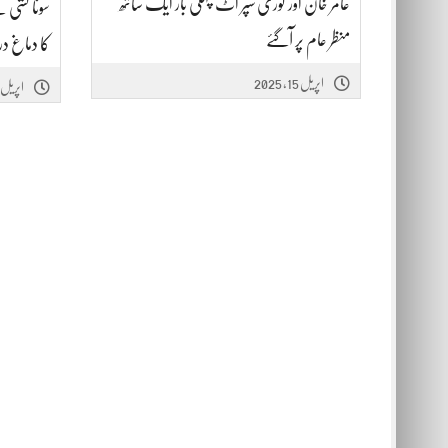
عامر خان اور گوری سپر اٹ پہلی بار ایک ساتھ
سونا کشی ن
منظر عام پر آگئے
کا دماغ د
اپریل 15, 2025
اپریل 15, 2025