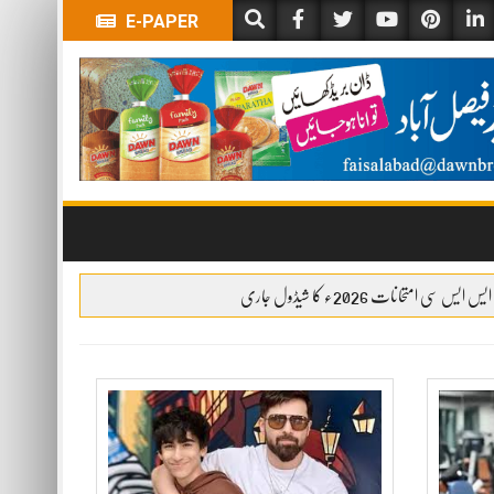
E-PAPER
ایس ایس سی امتحانات 2026ء کا شیڈول جاری