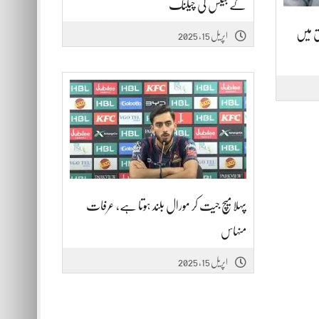
کے بیٹس کی چیکنگ
ق میں
اپریل 15, 2025
پہلا میچ جیت کر مورال بلند ہوتا ہے، عرفات
منہاس
اپریل 15, 2025