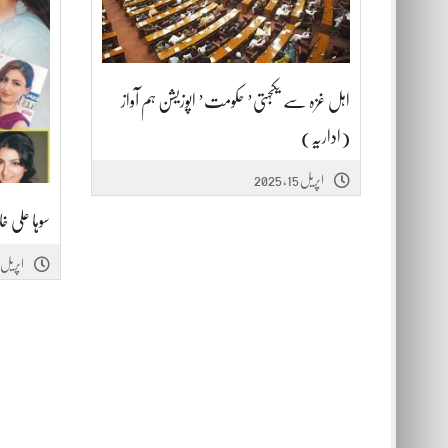
اہل غزہ سے یکجہتی’ حکومت’ اپوزیشن ہم آواز
(اداریہ)
اپریل 15, 2025
سوہا علی خان کا 7سال بعد فلم
اپریل 15, 2025