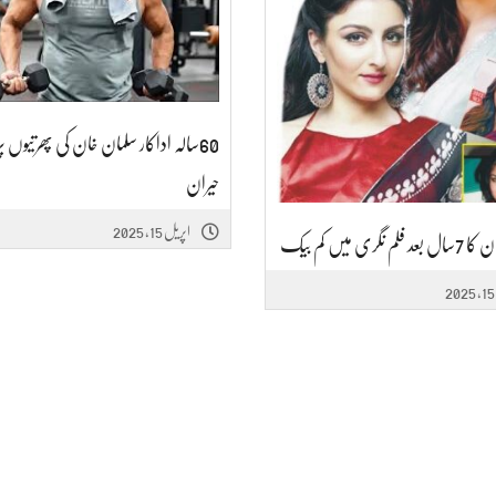
60سالہ اداکار سلمان خان کی پھرتیوں پ
حیران
اپریل 15, 2025
 نگری میں کم بیک