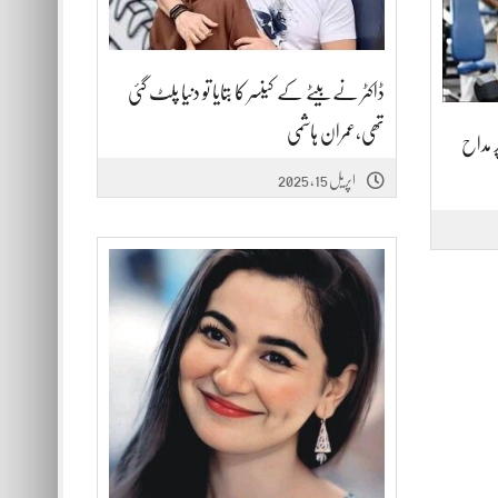
ڈاکٹر نے بیٹے کے کینسر کا بتایا تو دنیا پلٹ گئی
تھی،عمران ہاشمی
ر مداح
اپریل 15, 2025