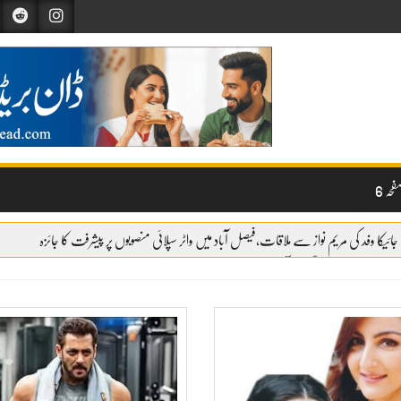
حہ 6
جائیکا وفد کی مریم نواز سے ملاقات،فیصل آباد میں واٹر سپلائی منصوبوں پر پیشرفت کا جائزہ
وائری شروع
گندم آٹے کا بحران تیل سے بھی بڑا ہو چکا ہے