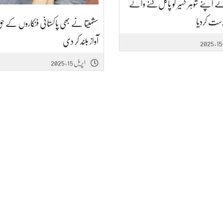
ے اپنے شوہر ظہیر کو پاگل کہنے والے
رست کردیا
سشمیتا نے بھی پاکستانی فنکاروں کے ح
آواز بلند کر دی
اپریل 15, 2025