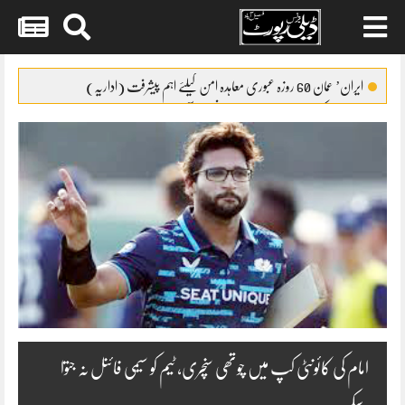
Skip
to
ایران’ عمان 60 روزہ عبوری معاہدہ امن کیلئے اہم پیشرفت (اداریہ)
content
جائیکا وفد کی مریم نواز سے ملاقات،فیصل آباد میں واٹر سپلائی منصوبوں پر
پیشرفت کا جائزہ
ایس ایس سی امتحانات 2026ء کا شیڈول جاری
پنشن فنڈز کی سرمایہ کاری سے خزانے کو نقصان پہنچانے کے معاملے کی
انکوائری شروع
گندم آٹے کا بحران تیل سے بھی بڑا ہو چکا ہے
امام کی کائونٹی کپ میں چوتھی سنچری، ٹیم کو سیمی فائنل نہ جتوا
سکے