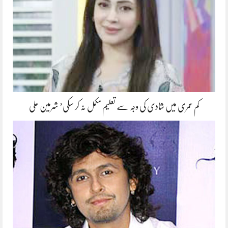
کم عمری میں شادی کی وجہ سے تعلیم مکمل نہ کر سکی’ شرمین علی