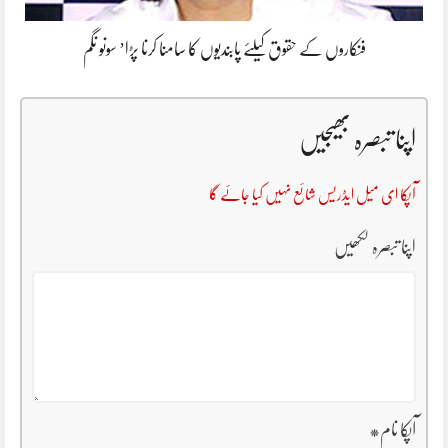
فنکاروں کے حقوق کیلئے پابندیوں کا سامنا کرنا پڑا’ سونو نگم
اپنا تبصرہ بھیجیں
آپکا ای میل ایڈریس شائع نہیں کیا جائے گا
اپنا تبصرہ لکھیں
آپکا نام
*