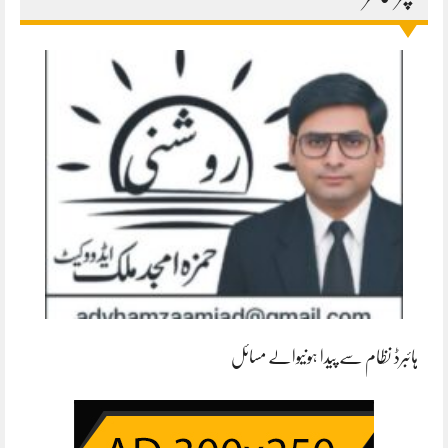
ہائبرڈ نظام سے پیدا ہونیوالے مسائل