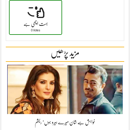
بہت اچھی ہے
0 Votes
مزید پڑھیں
خواہش ہے شان میرے ہیرو ہوں’ ریشم