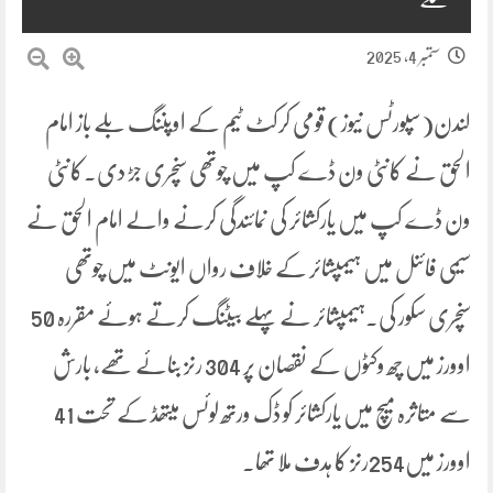
ستمبر 4, 2025
لندن(سپورٹس نیوز) قومی کرکٹ ٹیم کے اوپننگ بلے باز امام
الحق نے کانٹی ون ڈے کپ میں چوتھی سنچری جڑ دی۔کانٹی
ون ڈے کپ میں یارکشائر کی نمائندگی کرنے والے امام الحق نے
سیمی فائنل میں ہیمپشائر کے خلاف رواں ایونٹ میں چوتھی
سنچری سکور کی۔ہیمپشائر نے پہلے بیٹنگ کرتے ہوئے مقررہ 50
اوورز میں چھ وکٹوں کے نقصان پر 304 رنز بنائے تھے، بارش
سے متاثرہ میچ میں یارکشائر کو ڈک ورتھ لوئس میتھڈ کے تحت 41
اوورز میں254رنز کا ہدف ملا تھا۔