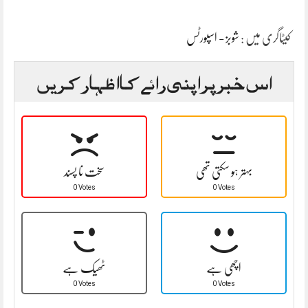
کیٹاگری میں :
شوبز - اسپورٹس
اس خبر پر اپنی رائے کا اظہار کریں
بہتر ہو سکتی تھی
سخت نا پسند
0 Votes
0 Votes
اچھی ہے
ٹھیک ہے
0 Votes
0 Votes