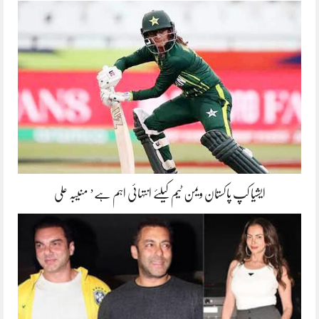
ایشیا کپ پاکستان ویمن ٹیم کیلئے انتہائی اہم ہے’ منیبہ علی