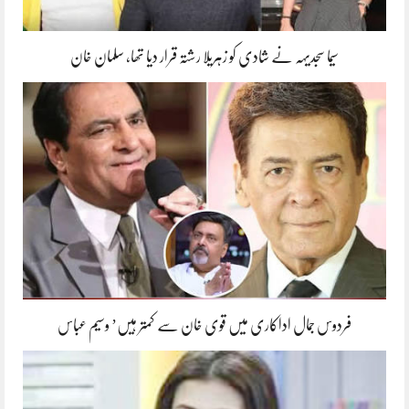
سیما سجدیہہ نے شادی کو زہریلا رشتہ قرار دیا تھا، سلمان خان
فردوس جمال اداکاری میں قوی خان سے کمتر ہیں’ وسیم عباس