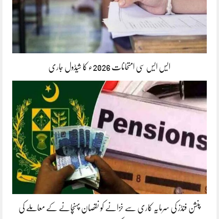
ایس ایس سی امتحانات 2026ء کا شیڈول جاری
پنشن فنڈز کی سرمایہ کاری سے خزانے کو نقصان پہنچانے کے معاملے کی