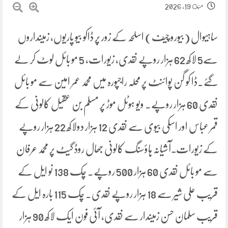
مئ 19, 2026
ساہیوال (بیورو چیف) اسلحہ کے زور پر ڈاکو بیو پاریوں، زمینداروں
سے5 لاکھ 62 ہزار روپے نقدی، زیورات، 5 مو بائل لوٹ کر لے
گئے۔ڈا کو گن پوائنٹ پر محلہ راجپورہ میں محمد عمر امین سے مو بائل
نقدی 60 ہزار روپے۔ ویو ہوٹل موڑ پر مسلم بن عقیل کالونی کے
قمر عباس اور اسکی بیوی سے نقدی 12 ہزار دولاکھ 22 ہزار روپے
کے زیورات ـ آشیانہ ہاؤسنگ کالونی جھال روڈ گیٹ پر محمد عرفان
سے مو بائل نقدی 60 ہزار 500 روپے۔ چک 138 نو ایل کے
قریب علی شیر سے 18 ہزار روپے نقدی۔ چک 115 بارہ ایل کے
قریب سلمان حسن زمیندار سے نقدی، آئی فون ایک لاکھ 90 ہزار