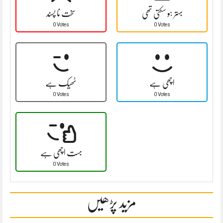
بہتر ہو سکتی تھی
سخت نا پسند
0 Votes
0 Votes
اچھی ہے
ٹھیک ہے
0 Votes
0 Votes
بہت اچھی ہے
0 Votes
مزید پڑھیں