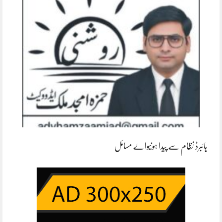
ہائبرڈ نظام سے پیدا ہونیوالے مسائل