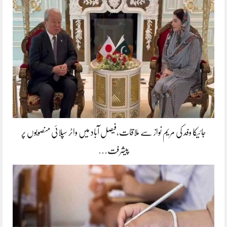
جائیکا وفد کی مریم نواز سے ملاقات،فیصل آباد میں واٹر سپلائی منصوبوں پر
پیشرفت…