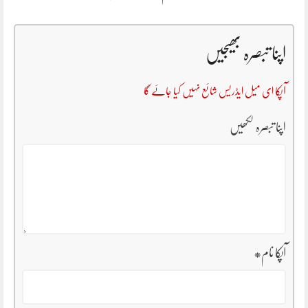
اپنا تبصرہ بھیجیں
آپکا ای میل ایڈریس شائع نہیں کیا جائے گا
اپنا تبصرہ لکھیں
آپکا نام
*