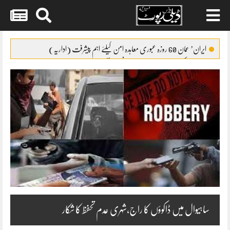
Skip
to
ایران’ عمان 60 روزہ عبوری معاہدہ امن کیلئے اہم پیشرفت (اداریہ)
content
جائیکا وفد کی مریم نواز سے ملاقات،فیصل آباد میں واٹر سپلائی منصوبوں پر
پیشرفت کا جائزہ
ایس ایس سی امتحانات 2026ء کا شیڈول جاری
پنشن فنڈز کی سرمایہ کاری سے خزانے کو نقصان پہنچانے کے معاملے کی
انکوائری شروع
گندم آٹے کا بحران تیل سے بھی بڑا ہو چکا ہے
ساہیوال میں ڈاکوؤں کا راج،شہری عدم تحفظ کا شکار