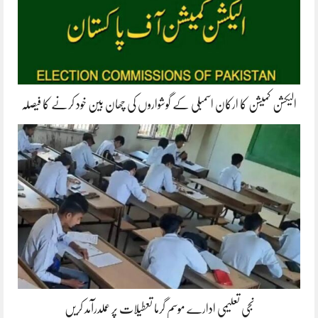
الیکشن کمیشن کا ارکان اسمبلی کے گوشواروں کی چھان بین خود کرنے کا فیصلہ
نجی تعلیمی ادارے موسم گرما تعطیلات پر عملدرآمد کریں