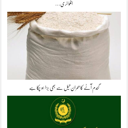
انکوائری…
گندم آٹے کا بحران تیل سے بھی بڑا ہو چکا ہے