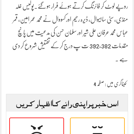
روپے لوٹ کر فائرنگ کرتے ہوئے فرار ہو گئے۔پولیس غلہ
منڈی، سٹی ساہیوال، ڈیرہ رحیم اور کسووال نے محمد عمر امین، قمر
عباس محمد عرفان علی شیر اور سلمان حسن کی مدعیت میں پانچ
مقدمات 392,382 ت پ درج کر کے تفتیش شروع کر دی
ہے ۔
کیٹاگری میں :
صفحہ 4
اس خبر پر اپنی رائے کا اظہار کریں