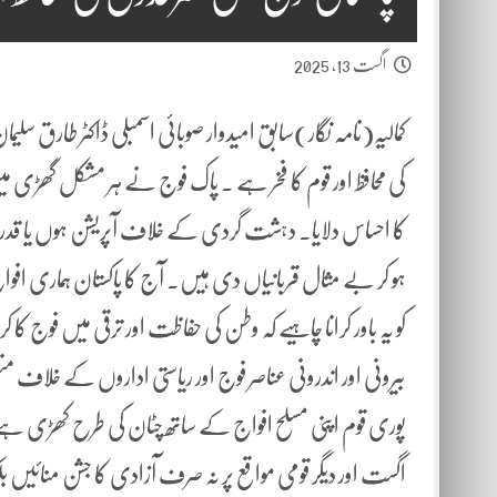
اگست 13, 2025
کمالیہ(نامہ نگار)سابق امیدوار صوبائی اسمبلی ڈاکٹر طارق س
کی محافظ اور قوم کا فخر ہے ۔ پاک فوج نے ہر مشکل گھڑی میں ا
کا احساس دلایا۔ دہشت گردی کے خلاف آپریشن ہوں یا قدرت
ہو کر بے مثال قربانیاں دی ہیں۔ آج کا پاکستان ہماری افو
کو یہ باور کرانا چاہیے کہ وطن کی حفاظت اور ترقی میں فوج کا
بیرونی اور اندرونی عناصر فوج اور ریاستی اداروں کے خلاف من
اگست اور دیگر قومی مواقع پر نہ صرف آزادی کا جشن منائیں بلک