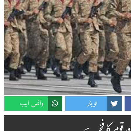
ٹویٹر
واٹس ایپ
ور قوم کا فخر ہے