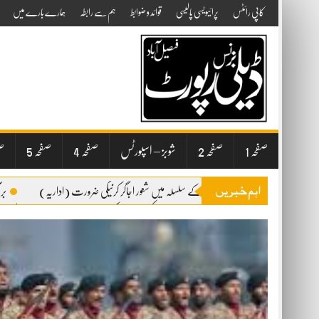
Skip
کاپی رائٹس
پرائیویسی پالیسی
قوائد و ضوابط
ہم سے رابطہ
ہمارے بارے میں
to
content
صفحہ 1
صفحہ 2
شوبز – اسپورٹس
صفحہ 4
صفحہ 5
صف
اہم خبریں
صفائی ستھرائی کے سلسلہ میں شعور اجاگر کرنیکی ضرورت (اداریہ)
برآم
ساہیوال ٹیچنگ ہسپتال میں کمپیوٹر نظام کی فراہمی
ساہیوال پولیس کا جرا