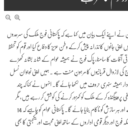
لیمان نے اپنے ایک بیان میں کہا ہے کہ پاکستانی فوج ملک کی سرحدوں
پنی جانوں کا نذرانہ پیش کرکے وطن عزیز کا دفاع کیا اور قوم کو تحفظ
ی آفات کا سامنا، پاک فوج نے ہمیشہ عوام کے شانہ بشانہ کھڑے
اج کی لازوال قربانیوں کا مرہونِ منت ہے ۔ ہمیں اپنی نوجوان نسل
 کردار ہمیشہ سنہری حروف میں لکھا جائے گا۔ انہوں نے کہا کہ چند
فی پروپیگنڈہ کر کے ملک کو کمزور کرنے کی کوشش کر رہے ہیں، مگر
پوری قوم اپنی مسلح افواج کے ساتھ چٹان کی طرح کھڑی ہے اور ہر سازش کو ناکام بنایا جائے گا۔ پاکستانی عوام کو چاہیے کہ 14
ہ فوج اور دیگر قومی اداروں کے ساتھ اپنی محبت اور یکجہتی کا بھی