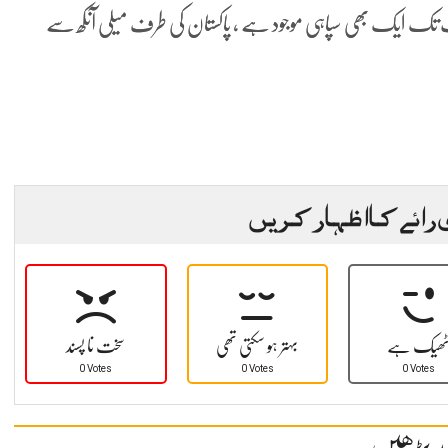
 جب تک ایک بھی سپاہی موجود ہے ، پاکستان کی طرف میلی آنکھ سے
 رائے کا اظہار کریں
ھیک ہے
بہتر ہو سکتی تھی
سخت نا پسند
0 Votes
0 Votes
0 Votes
د پڑھیں