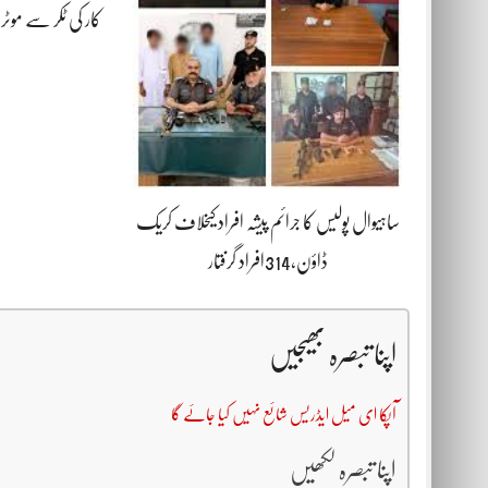
ساہیوال پولیس کا جرائم پیشہ افراد کیخلاف کریک
ڈاؤن،314افراد گرفتار
اپنا تبصرہ بھیجیں
آپکا ای میل ایڈریس شائع نہیں کیا جائے گا
اپنا تبصرہ لکھیں