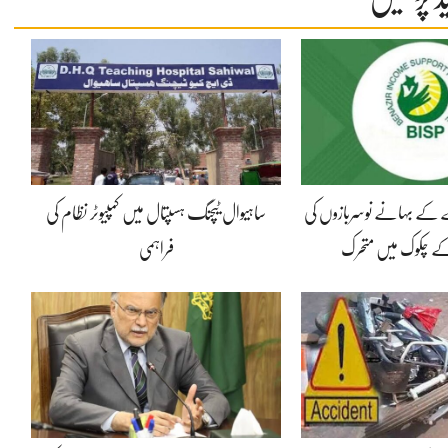
ے کے بہانے نوسربازوں کی
ساہیوال ٹیچنگ ہسپتال میں کمپیوٹر نظام کی
 کے چکوک میں متحرک
فراہمی