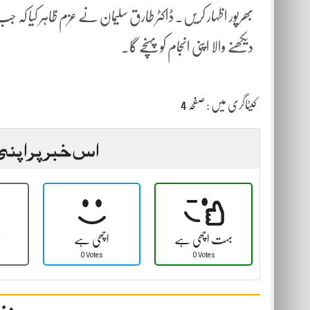
بھرپور اظہار کریں۔ ڈاکٹر طارق سلیمان نے عزم ظاہر کیا کہ
دیکھنے والا اپنی انجام کو پہنچے گا۔
کیٹاگری میں :
صفحہ 4
اس خبر پر اپنی
بہت اچھی ہے
اچھی ہے
ٹ
0 Votes
0 Votes
مزی