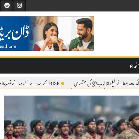
حہ 6
دات بڑھانے کیلئے10ارب پیکج کی منظور ی
BISPکے سروے کے بہانے نوسربازوں کی ٹیمیں گوجرہ کے چکوک میں متحرک
ئم پیشہ افراد کیخلاف کریک ڈاؤن،314افراد گرفتار