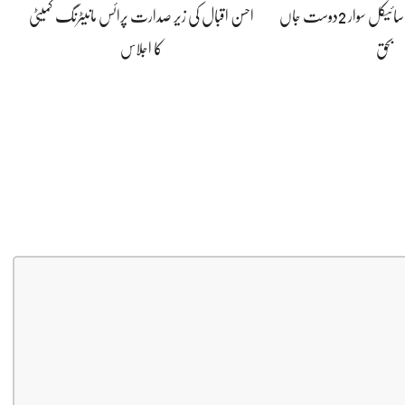
کار کی ٹکر سے موٹر سائیکل سوار 2دوست جاں
احسن اقبال کی زیر صدارت پرائس مانیٹرنگ کمیٹی
بحق
کا اجلاس