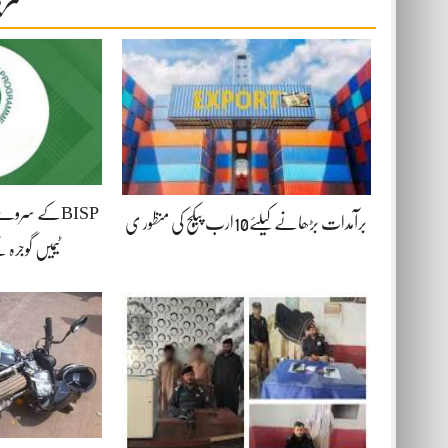
BISPکے سرو
برآمدات بڑھانے کیلئے10ارب پیکج کی منظور ی
ٹیمیں گوجرہ