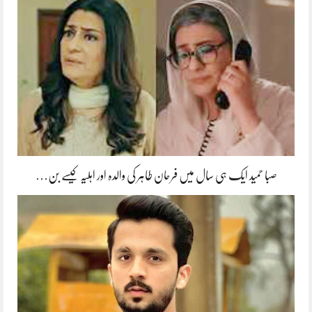
صبا حمید ایک ہی سال میں فرحان طاہر کی والدہ اور اہلیہ کیسے بن…