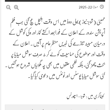
مئ 22, 2025
ممبئی (شوبز نیوز) بولی ووڈ میں اس وقت ہلچل مچ گئی جب فلم
آپریشن سندور کے اعلان کے فورا بعد اکشے کمار اور وکی کوشل کے
درمیان مبینہ تنازعے کی خبریں منظرِ عام پر آئیں۔ اعلان کے
وقت اور موضوع کی حساسیت کو لے کر نہ صرف سوشل میڈیا پر
بحث چھڑ گئی، بلکہ فلمی حلقوں میں بھی چہ مگوئیاں شروع ہو گئیں۔
کئی سوشل میڈیا پوسٹس اور ٹوئٹس میں دعوی کیا گیا۔
کیٹاگری میں :
شوبز - اسپورٹس