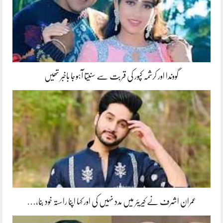
گووندا اور کرشمہ کپور کی قربت سے سنیتا آہوجا باخبر تھیں
عمران اشرف نے کیریئر میں مدد نہیں کی اور کہا اپنا راستہ خود بنا،…