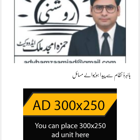
ہائبرڈ نظام سے پیدا ہونیوالے مسائل