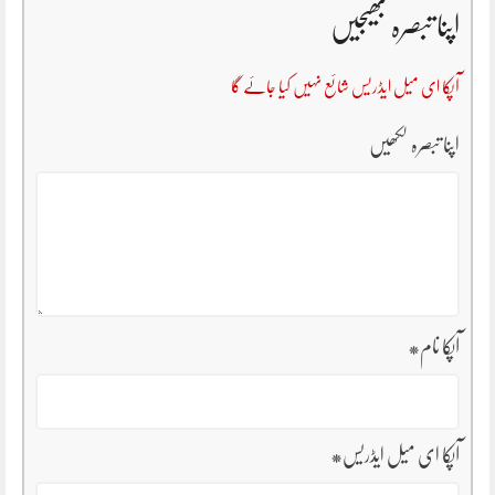
اپنا تبصرہ بھیجیں
آپکا ای میل ایڈریس شائع نہیں کیا جائے گا
اپنا تبصرہ لکھیں
آپکا نام
*
آپکا ای میل ایڈریس
*