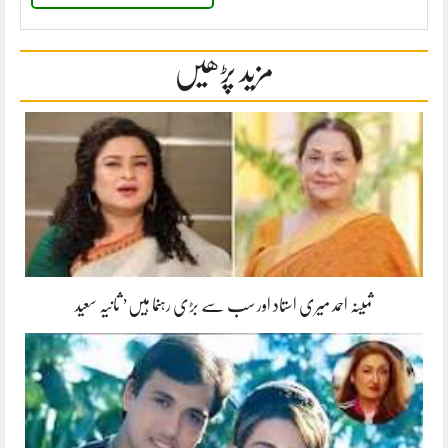
مزید پڑھیں
ثمینہ احمد میری استاد اور سب سے بڑی رہنما ہیں’ ثانیہ سعید