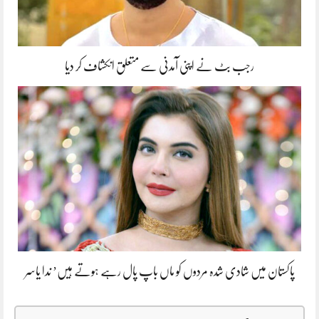
رجب بٹ نے اپنی آمدنی سے متعلق انکشاف کر دیا
پاکستان میں شادی شدہ مردوں کو ماں باپ پال رہے ہوتے ہیں’ ندا یاسر