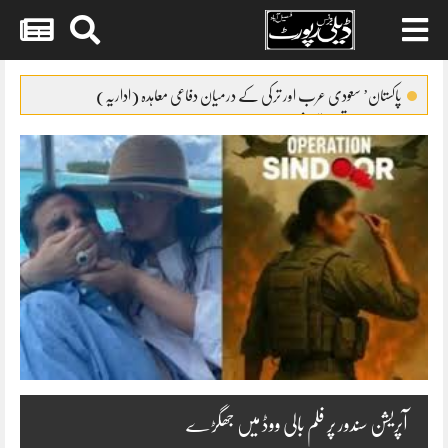
Skip
to
پاکستان’ سعودی عرب اور ترکی کے درمیان دفاعی معاہدہ (اداریہ)
content
نیا مالی سال تعمیراتی شعبے کے لئے حوصلہ افزا ء قرار
گریڈ17سے22کے افسران کیلئے ٹرانسپورٹ الائونس کا نوٹیفکیشن
FCCIکو معذور افراد کے حقوق کا مکمل ادراک ہے
بلدیاتی انتخابات کیلئے فنڈز مانگ لئے گئے
آپریشن سندور پر فلم بالی ووڈ میں جھگڑے