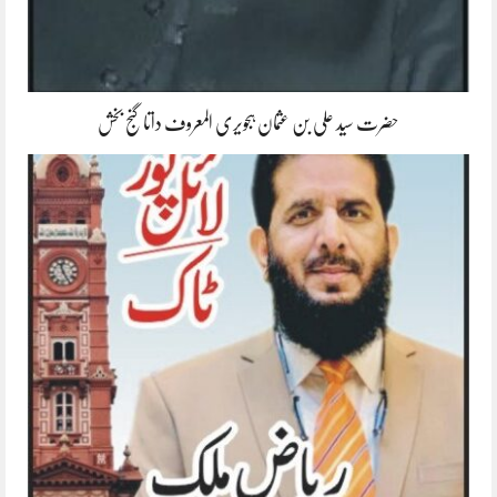
حضرت سید علی بن عثمان ہجویری المعروف داتا گنج بخش