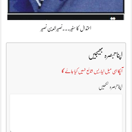
اعتدال کا سفیر۔۔۔نصیرالدین نصیر
اپنا تبصرہ بھیجیں
آپکا ای میل ایڈریس شائع نہیں کیا جائے گا
اپنا تبصرہ لکھیں