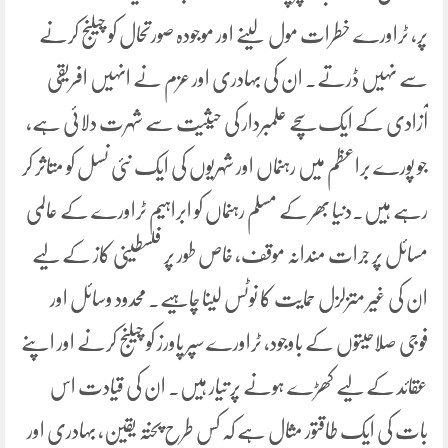
پر، ٹراورے خطرات مول لینے اور موجودہ صورتحال کو چیلنج کرنے
سے نہیں ڈرتے۔ ان کی بہادری اور عزم نے انہیں افریقی
آزادی کے ایک سچے علمبردار کی حیثیت سے شہرت دلائی ہے،
جو پورے براعظم میں رہنماں اور شہریوں کی ایک نئی نسل کو متاثر کر
رہے ہیں۔دنیا بھر کے مسلم رہنماں کو ابراہیم ٹراورے کے عالمی
مسائل پر جرات مندانہ موقف، خاص طور پر فلسطینی کاز کے لیے
ان کی غیر متزلزل حمایت کا نوٹس لینا چاہیے۔ محدود وسائل اور
فوجی صلاحیتوں کے باوجود، ٹراورے سپر پاورز کو چیلنج کرنے اور اپنے
عقائد کے لیے کھڑے ہونے پر تیار ہیں۔ ان کی قیادت اس
بات کی ایک طاقتور مثال ہے کہ کس طرح پختہ یقین، بہادری اور