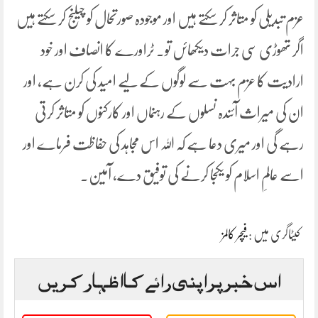
عزم تبدیلی کو متاثر کر سکتے ہیں اور موجودہ صورتحال کو چیلنج کر سکتے ہیں
اگر تھوڑی سی جرات دیکھائں تو۔ ٹراورے کا انصاف اور خود
ارادیت کا عزم بہت سے لوگوں کے لیے امید کی کرن ہے، اور
ان کی میراث آئندہ نسلوں کے رہنماں اور کارکنوں کو متاثر کرتی
رہے گی اور میری دعا ہے کہ اللہ اس مجاہد کی حفاظت فرماے اور
اسے عالمِ اسلام کو یکجا کرنے کی توفیق دے، آمین۔
کیٹاگری میں :
فیچر کالمز
اس خبر پر اپنی رائے کا اظہار کریں