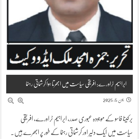
ابراہیم ٹراورے: افریقی سیاست میں ابھرتا ہوا کرشماتی رہنما
جون 5, 2025
برکینا فاسو کے موجودہ عبوری صدر، ابراہیم ٹراورے، افریقی
سیاست میں ایک دلیر اور کرشماتی رہنما کے طور پر ابھرے ہیں۔