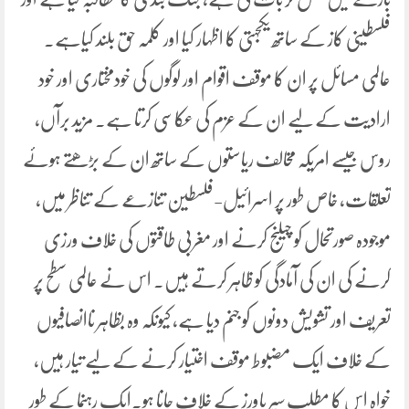
فلسطینی کاز کے ساتھ یکجہتی کا اظہار کیا اور کلمہ حق بلند کیاہے۔
عالمی مسائل پر ان کا موقف اقوام اور لوگوں کی خودمختاری اور خود
ارادیت کے لیے ان کے عزم کی عکاسی کرتا ہے۔ مزید برآں،
روس جیسے امریکہ مخالف ریاستوں کے ساتھ ان کے بڑھتے ہوئے
تعلقات، خاص طور پر اسرائیل-فلسطین تنازعے کے تناظر میں،
موجودہ صورتحال کو چیلنج کرنے اور مغربی طاقتوں کی خلاف ورزی
کرنے کی ان کی آمادگی کو ظاہر کرتے ہیں۔ اس نے عالمی سطح پر
تعریف اور تشویش دونوں کو جنم دیا ہے، کیونکہ وہ بظاہر ناانصافیوں
کے خلاف ایک مضبوط موقف اختیار کرنے کے لیے تیار ہیں،
خواہ اس کا مطلب سپر پاورز کے خلاف جانا ہو۔ایک رہنما کے طور