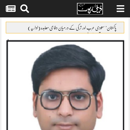
Skip
to
پاکستان’ سعودی عرب اور ترکی کے درمیان دفاعی معاہدہ (اداریہ)
content
نیا مالی سال تعمیراتی شعبے کے لئے حوصلہ افزا ء قرار
گریڈ17سے22کے افسران کیلئے ٹرانسپورٹ الائونس کا نوٹیفکیشن
FCCIکو معذور افراد کے حقوق کا مکمل ادراک ہے
بلدیاتی انتخابات کیلئے فنڈز مانگ لئے گئے