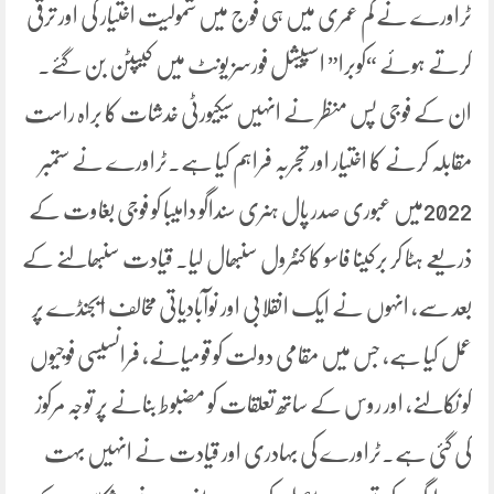
ٹراورے نے کم عمری میں ہی فوج میں شمولیت اختیار کی اور ترقی
کرتے ہوئے “کوبرا” اسپیشل فورسز یونٹ میں کیپٹن بن گئے۔
ان کے فوجی پس منظر نے انہیں سیکیورٹی خدشات کا براہ راست
مقابلہ کرنے کا اختیار اور تجربہ فراہم کیا ہے۔ٹراورے نے ستمبر
2022میں عبوری صدر پال ہنری سنداگو دامیبا کو فوجی بغاوت کے
ذریعے ہٹا کر برکینا فاسو کا کنٹرول سنبھال لیا۔ قیادت سنبھالنے کے
بعد سے، انہوں نے ایک انقلابی اور نوآبادیاتی مخالف ایجنڈے پر
عمل کیا ہے، جس میں مقامی دولت کو قومیانے، فرانسیسی فوجیوں
کو نکالنے، اور روس کے ساتھ تعلقات کو مضبوط بنانے پر توجہ مرکوز
کی گئی ہے۔ٹراورے کی بہادری اور قیادت نے انہیں بہت