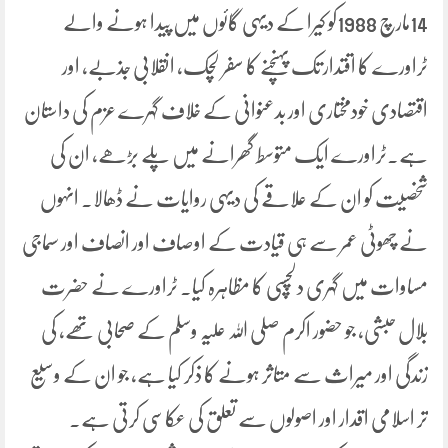
14مارچ 1988کو کیرا کے دیہی گائوں میں پیدا ہونے والے
ٹراورے کا اقتدار تک پہنچنے کا سفر لچک، انقلابی جذبے، اور
اقتصادی خودمختاری اور بدعنوانی کے خلاف گہرے عزم کی داستان
ہے۔ٹراورے ایک متوسط گھرانے میں پلے بڑھے، ان کی
شخصیت کو ان کے علاقے کی دیہی روایات نے ڈھالا۔ انہوں
نے چھوٹی عمر سے ہی قیادت کے اوصاف اور انصاف اور سماجی
مساوات میں گہری دلچسپی کا مظاہرہ کیا۔ ٹراورے نے حضرت
بلال حبشی، جو حضور اکرم صلی اللہ علیہ وسلم کے صحابی تھے، کی
زندگی اور میراث سے متاثر ہونے کا ذکر کیا ہے، جو ان کے وسیع
تر اسلامی اقدار اور اصولوں سے تعلق کی عکاسی کرتی ہے۔