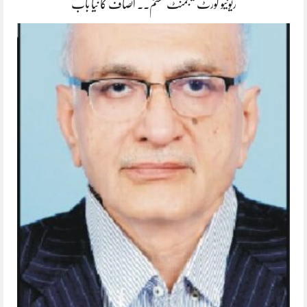
ریونیو کورٹ مینجمنٹ سسٹم۔۔ انصاف کا نیا باب