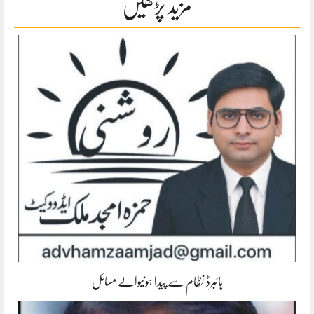
مزید پڑھیں
ہائبرڈ نظام سے پیدا ہونیوالے مسائل