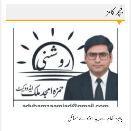
فیچر کالمز
ہائبرڈ نظام سے پیدا ہونیوالے مسائل