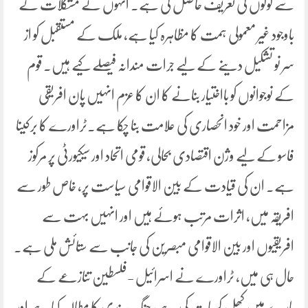
سے لوگوں کی تعریف حاصل کی ہے۔ انہوں نے مشکلات کے
باوجود غیر معمولی ہمت کا مظاہرہ کیا ہے، ملک کے مستقبل کو از
سر نو تشکیل دینے کے لیے جرات مندانہ فیصلے کیے ہیں۔ قوم
کے نوجوانوں کو بااختیار بنانے کا ان کا عزم انہیں پان افریقی
مزاحمت اور خود انحصاری کی علامت بنا چکا ہے۔ٹراورے کا برکینا
فاسو کے لیے وژن اقتصادی بحالی، قومی اتحاد اور سیکیورٹی پر مرکوز
ہے۔ ان کی قیادت کے بین الاقوامی سیاست پر، خاص طور سے
افریقہ میں، اثرات مرتب ہوئے ہیں اور انہیں بہت سے
افریقیوں اور بین الاقوامی مبصرین کی جانب سے ستائش ملی ہے۔
حال ہی میں، ٹراورے نے اسرائیل -فلسطین تنازعے کے
بارے میں کھل کر بات کی ہے، جنگ بندی کا مطالبہ کیا ہے اور