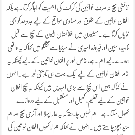
نمائشی میچ نہ صرف خواتین کی کرکٹ کی اہمیت کو اجاگر کرتا ہے بلکہ
افغان خواتین کے حقوق اور مساوی مواقع کے لیے جدوجہد کو بھی
نمایاں کرتا ہے۔میلبورن میں افغانستان الیون کے میچ سے قبل
ناہیدہ سپن اور فیروزہ امیری نے میڈیا سے گفتگو میں کہا کہ یہ واقعی
ہمارے لیے اہم ہے، خاص طور پر افغان خواتین کے لیے کیونکہ یہ
تمام افغان خواتین کے لیے ایک بہت ہی تاریخی لمحہ ہے۔انہوں
نے کہا کہ ہمیں اس میچ سے بڑی امیدیں ہیں کیونکہ یہ میچ افغان
خواتین کے لیے تعلیم، کھیل اور مستقبل کے لیے دروازے
کھول سکتا ہے۔ ہم نہیں چاہتے کہ یہ ہمارا پہلا اور آخری میچ ہو، ہم
مزید میچز چاہتے ہیں۔انہوں نے کہا کہ ہم لاکھوں افغان خواتین کی