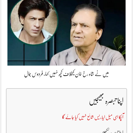
میں نے شاہ رخ خان کیخلاف کچھ نہیں کہا، فردوس جمال
اپنا تبصرہ بھیجیں
آپکا ای میل ایڈریس شائع نہیں کیا جائے گا
اپنا تبصرہ لکھیں