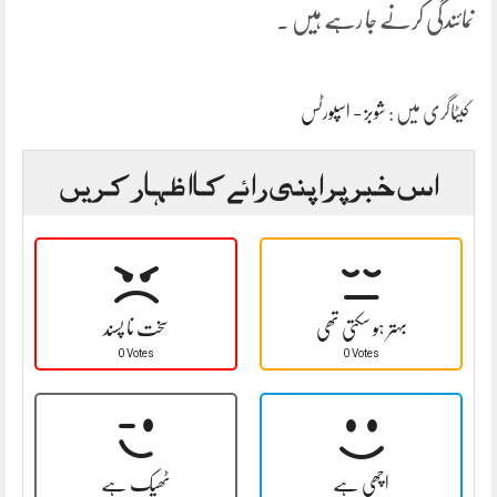
نمائندگی کرنے جا رہے ہیں ۔
کیٹاگری میں :
شوبز - اسپورٹس
اس خبر پر اپنی رائے کا اظہار کریں
بہتر ہو سکتی تھی
سخت نا پسند
0 Votes
0 Votes
اچھی ہے
ٹھیک ہے