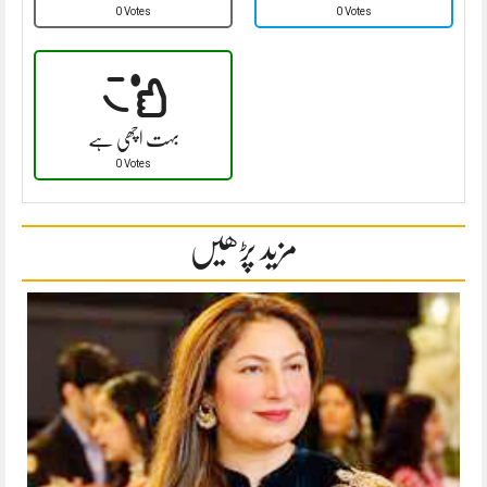
0 Votes
0 Votes
بہت اچھی ہے
0 Votes
مزید پڑھیں