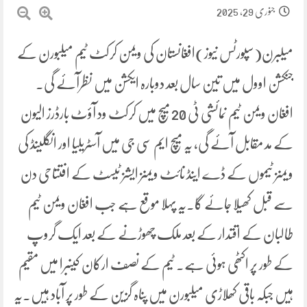
جنوری 29, 2025
میلبرن(سپورٹس نیوز)افغانستان کی ویمن کرکٹ ٹیم میلبورن کے
جنکشن اوول میں تین سال بعد دوبارہ ایکشن میں نظرآئے گی۔
افغان ویمن ٹیم نمائشی ٹی 20 میچ میں کرکٹ ود آؤٹ بارڈرز الیون
کے مد مقابل آئے گی، یہ میچ ایم سی جی میں آسٹریلیا اور انگلینڈ کی
ویمنز ٹیموں کے ڈے اینڈ نائٹ ویمنز ایشز ٹیسٹ کے افتتاحی دن
سے قبل کھیلا جائے گا۔یہ پہلا موقع ہے جب افغان ویمن ٹیم
طالبان کے اقتدار کے بعد ملک چھوڑنے کے بعد ایک گروپ
کے طور پر اکٹھی ہوئی ہے۔ ٹیم کے نصف ارکان کینبرا میں مقیم
ہیں جبکہ باقی کھلاڑی میلبورن میں پناہ گزین کے طور پر آباد ہیں۔یہ