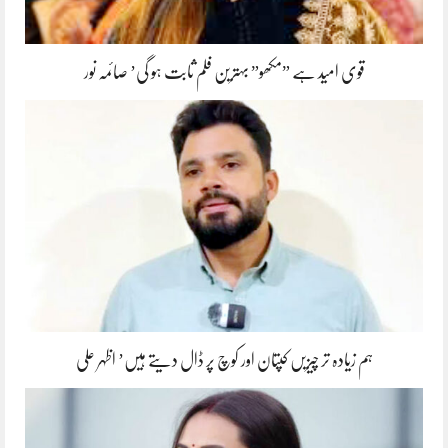
قوی امید ہے ”مکھو” بہترین فلم ثابت ہو گی’ صائمہ نور
ہم زیادہ تر چیزیں کپتان اور کوچ پر ڈال دیتے ہیں’ اظہر علی