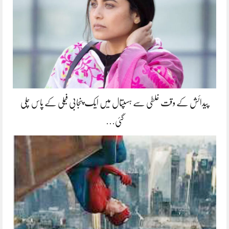
پیدائش کے وقت غلطی سے ہسپتال میں ایک پنجابی فیملی کے پاس چلی
گئی…