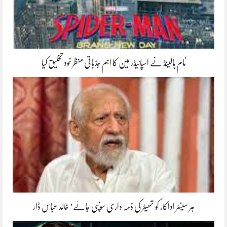
ٹام ہالینڈ نے اسپائیڈر مین کا اہم جذباتی منظر خود تخلیق کیا
ہر سینئر اداکار کو تھیٹر کی ذمہ داری سونپی جائے’ خالد عباس ڈار