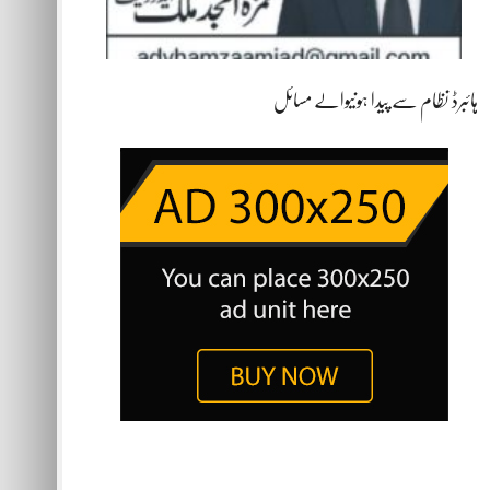
ہائبرڈ نظام سے پیدا ہونیوالے مسائل