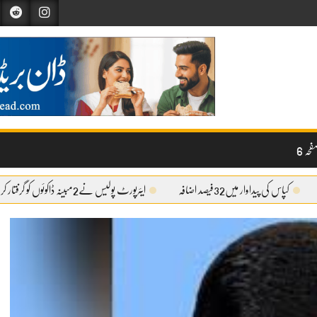
حہ 6
کپاس کی پیداوار میں32فیصد اضافہ
ایئرپورٹ پولیس نے2مبینہ ڈاکوئوں کو گرفتار کر لیا