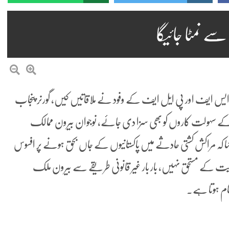
ے نمٹا جائیگا
 ایس ایف اور پی ایل ایف کے وفود نے ملاقاتیں کیں، گورنر پنجاب
کے سہولت کاروں کو بھی سزا دی جائے، نوجوان بیرون ممالک
کہا کہ مراکش کشتی حادثے میں پاکستانیوں کے جاں بحق ہونے پر افسوس
عایت کے مستحق نہیں، بار بار غیر قانونی طریقے سے بیرون ملک
نام ہوتا ہے۔