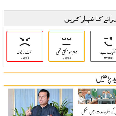
 رائے کا اظہار کریں
ھیک ہے
بہتر ہو سکتی تھی
سخت نا پسند
0 Votes
0 Votes
0 Votes
د پڑھیں
ہ کو مقررہ مدت میں مکمل