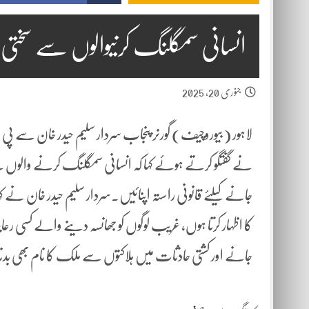
انسانی سمگلنگ کرنیوالوں سے سختی س
جنوری 20, 2025
لاہور (بیوروچیف) گورنر پنجاب سردار سلیم حیدر خان سے پی
نے گفتگو کرتے ہوئے کہا کہ انسانی سمگلنگ کرنے والوں 
جانے کیلئے قانونی راستہ اپنائیں۔سردار سلیم حیدر خان نے 
کا اظہار کرتا ہوں، غریب لوگوں کو جھانسہ دینے والے کسی ر
جانے اور کشتی حادثات میں ہلاکتوں سے ملک کا نام بھی بد