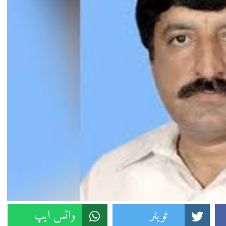
ٹویٹر
واٹس ایپ