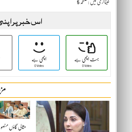
کیٹاگری میں :
صفحہ 5
اس خبر پر اپنی
بہت اچھی ہے
اچھی ہے
ٹ
0 Votes
0 Votes
مزی
مثالی گاؤں منصوب