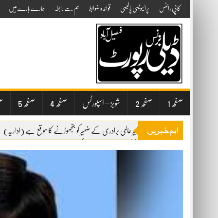
Skip
کاپی رائٹس
پرائیویسی پالیسی
قوائد و ضوابط
ہم سے رابطہ
ہمارے بارے میں
to
content
صفحہ 1
صفحہ 2
شوبز – اسپورٹس
صفحہ 4
صفحہ 5
صف
اہم خبریں
یوم استحصال کشمیر عالمی برادری کے ضمیر کو جنجھوڑنے کا موقع ہے (اداریہ)
پاپڑوں کی جعلی پیکنگ پر فیکٹری مالکان کیخلاف مقدمہ درج