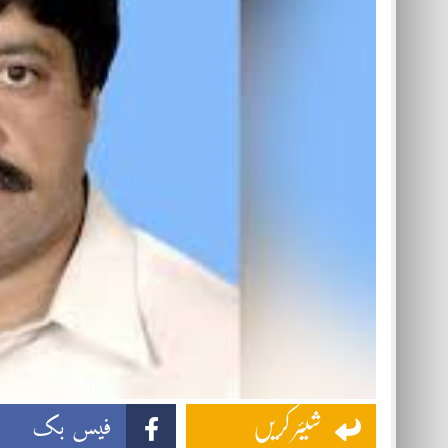
فیس بک
شیئر کریں