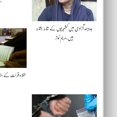
جدوجہد آزادی میں کشمیریوں کے شانہ بشانہ
ہیں،مریم نواز
حفظ و قرات کے مقابلے 10اگست 