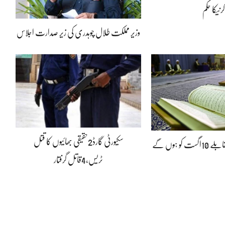
کرنیکا حکم
وزیر مملکت طلال چوہدری کی زیر صدارت اجلاس
سکیورٹی گارڈ2حقیقی بھائیوں کا قتل
کو ہوں گے
ٹریس،4قاتل گرفتار