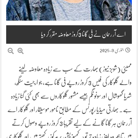
اے آر رحمان نے فی گانا 3کروڑ معاوضہ مقرر کر دیا
جنوری 9, 2025
ممبئی (شوبز نیوز) بھارت کے سب سے زیادہ معاوضہ لینے
والے گلوکار کی فیس 3 کروڑ روپے فی گانا ہے، جو ارجیت سنگھ،
شریا گھوشال اور سونو نگم جیسے مشہور گلوکاروں سے بھی کئی گنا زیادہ
ہے۔ بھارتی میڈیا رپورٹس کے مطابق نامور موسیقار اور گلوکار اے
آر رحمان ہر گانا گانے کے لیے تقریبا 3 کروڑ روپے وصول کرتے
ہیں تاہم وہ اپنی زیادہ تر توجہ کمپوزیشن پر مرکوز رکھتے ہیں اور گلوکاری