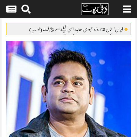
Skip
to
ایران’ عمان 60 روزہ عبوری معاہدہ امن کیلئے اہم پیشرفت (اداریہ)
content
جائیکا وفد کی مریم نواز سے ملاقات،فیصل آباد میں واٹر سپلائی منصوبوں پر
پیشرفت کا جائزہ
ایس ایس سی امتحانات 2026ء کا شیڈول جاری
پنشن فنڈز کی سرمایہ کاری سے خزانے کو نقصان پہنچانے کے معاملے کی
انکوائری شروع
گندم آٹے کا بحران تیل سے بھی بڑا ہو چکا ہے