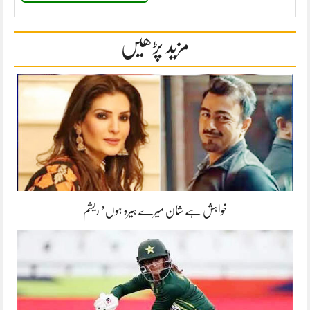
مزید پڑھیں
خواہش ہے شان میرے ہیرو ہوں’ ریشم