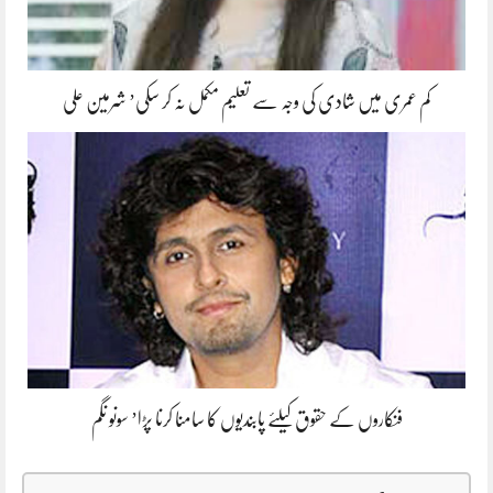
کم عمری میں شادی کی وجہ سے تعلیم مکمل نہ کر سکی’ شرمین علی
فنکاروں کے حقوق کیلئے پابندیوں کا سامنا کرنا پڑا’ سونو نگم