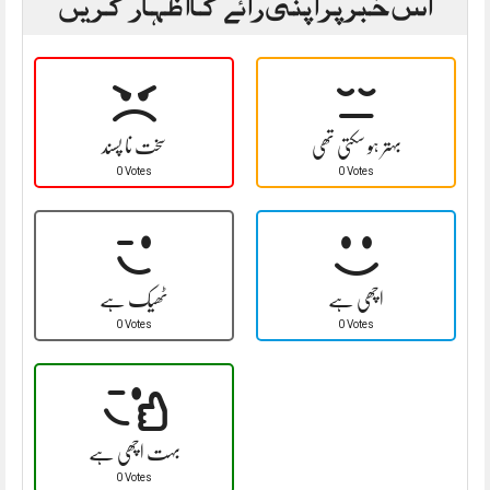
اس خبر پر اپنی رائے کا اظہار کریں
بہتر ہو سکتی تھی
سخت نا پسند
0 Votes
0 Votes
اچھی ہے
ٹھیک ہے
0 Votes
0 Votes
بہت اچھی ہے
0 Votes