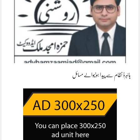
ہائبرڈ نظام سے پیدا ہونیوالے مسائل