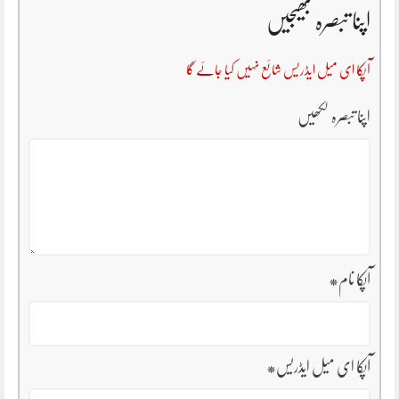
اپنا تبصرہ بھیجیں
آپکا ای میل ایڈریس شائع نہیں کیا جائے گا
اپنا تبصرہ لکھیں
آپکا نام
*
آپکا ای میل ایڈریس
*