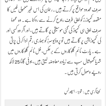
صرف محدود مواقع پر کرتے ہیں۔رحمان کی اس غیر معمولی فیس کا
مقصد کمپوزرز کو اپنی طرف رجوع کرنے سے روکنا ہے۔ وہ عموما
صرف اپنی ہی کمپوز کی گئی موسیقی پر گاتے ہیں، اور اگر وہ کسی اور
کی کمپوزیشن پر گاتے ہیں تو پروڈیوسرز کو بھاری رقم ادا کرنی پڑتی
ہے۔ پارٹ ٹائم گلوکاروں کے برعکس، فل ٹائم گلوکاروں میں
شریا گھوشال سب سے زیادہ معاوضہ لیتی ہیں، جو فی گانا 25 لاکھ
روپے وصول کرتی ہیں۔
کیٹاگری میں :
شوبز - اسپورٹس