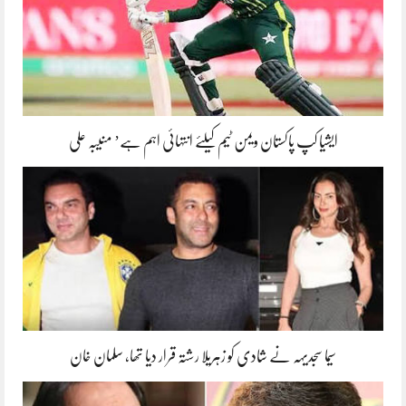
ایشیا کپ پاکستان ویمن ٹیم کیلئے انتہائی اہم ہے’ منیبہ علی
سیما سجدیہہ نے شادی کو زہریلا رشتہ قرار دیا تھا، سلمان خان