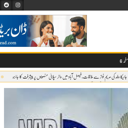
حہ 6
جائیکا وفد کی مریم نواز سے ملاقات،فیصل آباد میں واٹر سپلائی منصوبوں پر پیشرفت کا جائزہ
وائری شروع
گندم آٹے کا بحران تیل سے بھی بڑا ہو چکا ہے