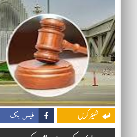
فیس بک
شیئر کریں