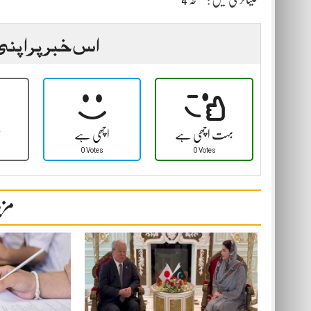
اس خبر پر اپنی
بہت اچھی ہے
اچھی ہے
ٹ
0 Votes
0 Votes
مزی