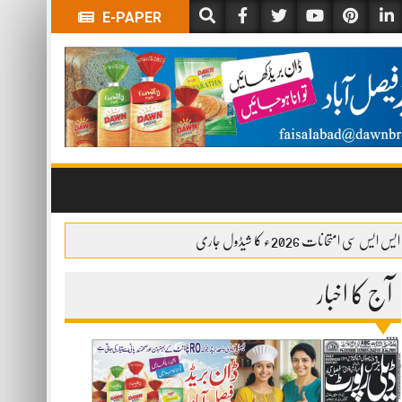
E-PAPER
ایس ایس سی امتحانات 2026ء کا شیڈول جاری
آج کا اخبار