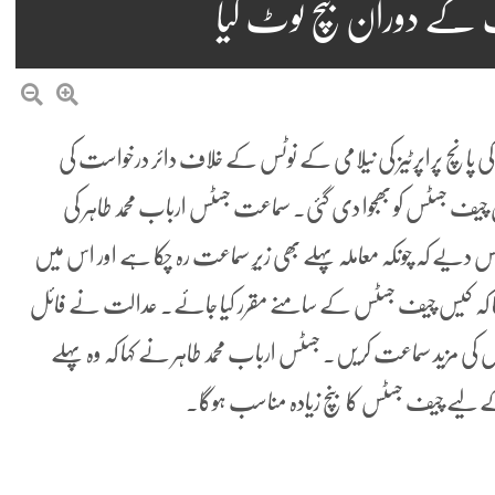
ت کے دوران بنچ ٹوٹ گیا
ن کی پانچ پراپرٹیز کی نیلامی کے نوٹس کے خلاف دائر درخواست کی
یف جسٹس کو بھجوا دی گئی۔ سماعت جسٹس ارباب محمد طاہر کی
یے کہ چونکہ معاملہ پہلے بھی زیرِ سماعت رہ چکا ہے اور اس میں
وگا کہ کیس چیف جسٹس کے سامنے مقرر کیا جائے۔ عدالت نے فائل
 کی مزید سماعت کریں۔ جسٹس ارباب محمد طاہر نے کہا کہ وہ پہلے
لیے چیف جسٹس کا بنچ زیادہ مناسب ہوگا۔