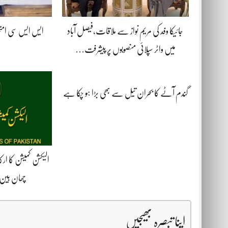
جائیکا وفد کی مریم نواز سے ملاقات،فیصل آباد
میں واٹر سپلائی منصوبوں پر پیشرفت…
گندم آٹے کا بحران تیل سے بھی بڑا ہو چکا ہے
الیکشن کمیشن کا ار
چھان بین 
اپنا تبصرہ بھیجیں