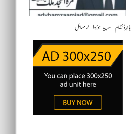
ہائبرڈ نظام سے پیدا ہونیوالے مسائل