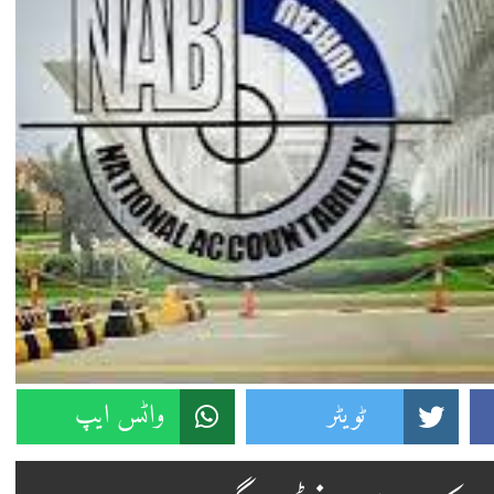
ٹویٹر
واٹس ایپ