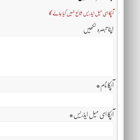
آپکا ای میل ایڈریس شائع نہیں کیا جائے گا
اپنا تبصرہ لکھیں
آپکا نام
*
آپکا ای میل ایڈریس
*