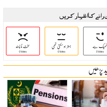
 رائے کا اظہار کریں
ھیک ہے
بہتر ہو سکتی تھی
سخت نا پسند
0 Votes
0 Votes
0 Votes
د پڑھیں