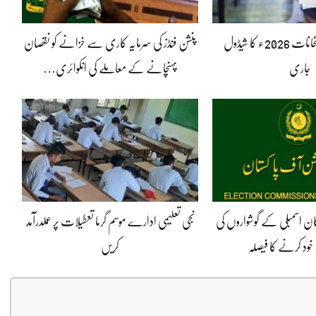
ایس ایس سی امتحانات 2026ء کا شیڈول
پنشن فنڈز کی سرمایہ کاری سے خزانے کو نقصان
جاری
پہنچانے کے معاملے کی انکوائری…
کان اسمبلی کے گوشواروں کی
نجی تعلیمی ادارے موسم گرما تعطیلات پر عملدرآمد
خود کرنے کا فیصلہ
کریں