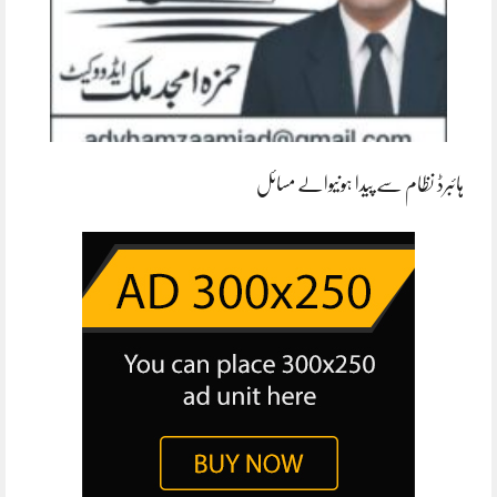
ہائبرڈ نظام سے پیدا ہونیوالے مسائل