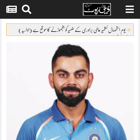
Skip
to
یوم استحصال کشمیر عالمی برادری کے ضمیر کو جنجھوڑنے کا موقع ہے (اداریہ)
content
کپاس کی پیداوار میں32فیصد اضافہ
ایئرپورٹ پولیس نے2مبینہ ڈاکوئوں کو گرفتار کر لیا
سوشل میڈیا کا غلط استعمال کرنیوالوں کے گرد گھیرا تنگ
پاپڑوں کی جعلی پیکنگ پر فیکٹری مالکان کیخلاف مقدمہ درج