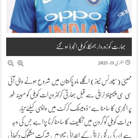
بھارت کو زوردار جھٹکا، کوہلی انجرڈ ہو گئے
جنوری 19, 2025
ممبئی (سپورٹس نیوز) اگلے ماہ پاکستان میں شروع ہونے والی آئی
سی سی چیمپئنز ٹرافی سے قبل بھارتی کرکٹر ویرات کوہلی کو مبینہ طور
پر انجری کا سامنا ہے’ ڈومیسٹک کرکٹ میں واپسی کیلئے تیار
ویرات کوہلی کو گردن میں تکلیف کا سامنا کرنا پڑا ہے جس کی وجہ
سے ان کی رنجی ٹرافی کے ابتدائی میچز میں شرکت مشکوک دکھائی