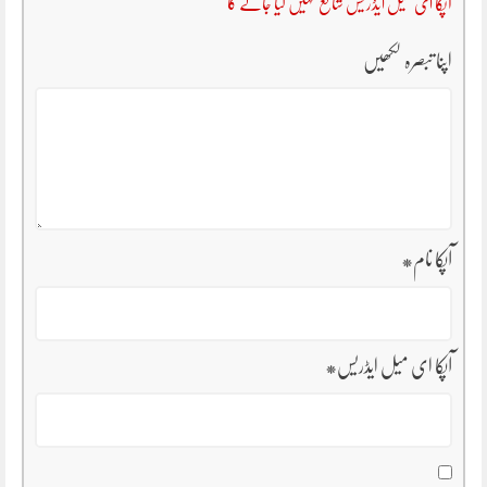
آپکا ای میل ایڈریس شائع نہیں کیا جائے گا
اپنا تبصرہ لکھیں
آپکا نام
*
آپکا ای میل ایڈریس
*