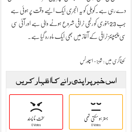
دے رہی ہے۔کوہلی کو یہ انجری ایک ایسے وقت پر ہوئی ہے
جب 23 جنوری کو رنجی ٹرافی شروع ہونے والی ہے اور آئی سی
سی چیمپئنز ٹرافی کے آغاز میں بھی ایک ماہ رہ گیا ہے۔
کیٹاگری میں :
شوبز - اسپورٹس
اس خبر پر اپنی رائے کا اظہار کریں
بہتر ہو سکتی تھی
سخت نا پسند
0 Votes
0 Votes