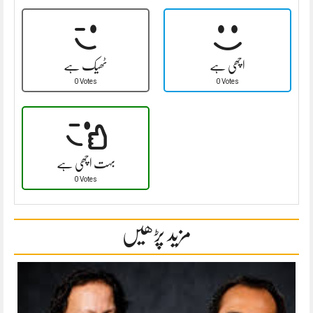
اچھی ہے
ٹھیک ہے
0 Votes
0 Votes
بہت اچھی ہے
0 Votes
مزید پڑھیں