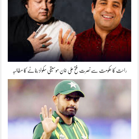
راحت کا حکومت سے نصرت فتح علی خان موسیقی سکولز بنانے کا مطالبہ