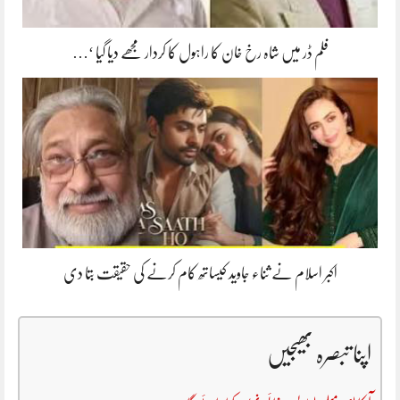
فلم ڈر میں شاہ رخ خان کا راہول کا کردار مجھے دیا گیا ‘…
اکبر اسلام نے ثناء جاوید کیساتھ کام کرنے کی حقیقت بتا دی
اپنا تبصرہ بھیجیں