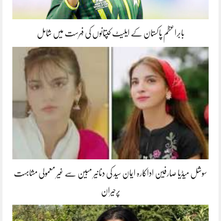
بابراعظم پاکستان کے ایلیٹ کپتانوں کی فہرست میں شامل
سوشل میڈیا صارفین اداکارہ ایمان سید کی دنانیر مبین سے غیر معمولی مشابہت
پرحیران