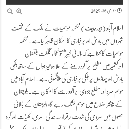
جنوری 30, 2025
اسلام آباد (بیوروچیف) محکمہ موسمیات نے ملک کے مختلف
شہرو ں میں بارش اور برفباری کا امکان ظاہر کیا ہے۔محکمہ
موسمیات کا کہنا ہے کہ بالائی خیبر پختو نخوا، گلگت بلتستان
اورکشمیرمیں مطلع ابر آلود رہنے کے علا وہ تیز ہواں کے ساتھ ہلکی
بارش اور پہاڑوں پر ہلکی برفباری کی پیشگوئی ہے۔اسلام آباد میں
موسم سرد اور مطلع جزوی ابرآلود رہنے کا امکان ہے۔بلوچستان
کے بیشتراضلاع میں موسم خشک رہے گا،بلوچستان کے بالائی
حصوں میں سردی کی شدت برقرار رہے گی۔مری، گلیات اور گرد