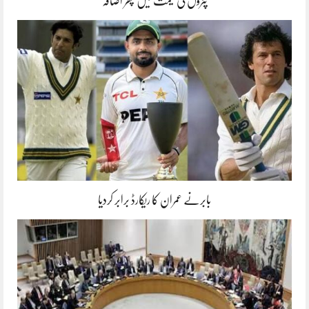
پٹرول کی قیمت میں پھر اضافہ
بابرنے عمران کا ریکارڈ برابر کردیا