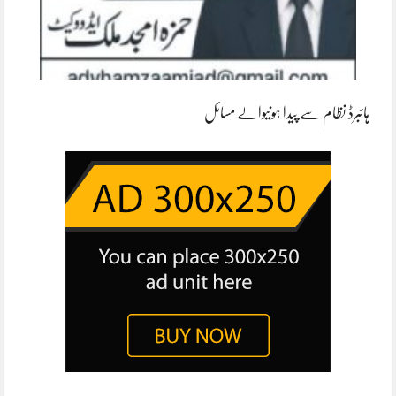
ہائبرڈ نظام سے پیدا ہونیوالے مسائل