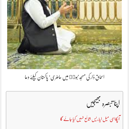
اسحاق ڈار کی مسجد نبویۖ میں حاضری’ پاکستان کیلئے دعا
اپنا تبصرہ بھیجیں
آپکا ای میل ایڈریس شائع نہیں کیا جائے گا