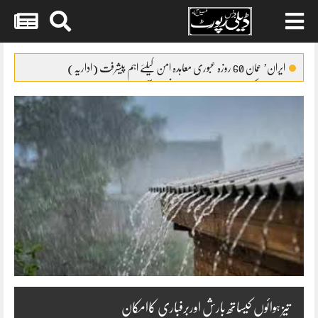
Skip
to
ایران’ عمان 60 روزہ عبوری معاہدہ امن کیلئے اہم پیشرفت (اداریہ)
content
جائیکا وفد کی مریم نواز سے ملاقات،فیصل آباد میں واٹر سپلائی منصوبوں پر
پیشرفت کا جائزہ
ایس ایس سی امتحانات 2026ء کا شیڈول جاری
پنشن فنڈز کی سرمایہ کاری سے خزانے کو نقصان پہنچانے کے معاملے کی
انکوائری شروع
گندم آٹے کا بحران تیل سے بھی بڑا ہو چکا ہے
تیز ہوائوں کیساتھ بارش اوربرفباری کاامکان