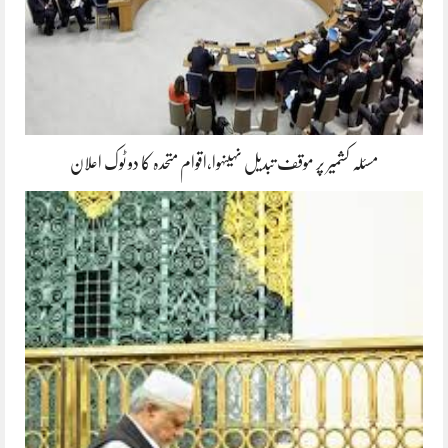
مسئلہ کشمیر پر موقف تبدیل نہیںہوا،اقوام متحدہ کا دو ٹوک اعلان