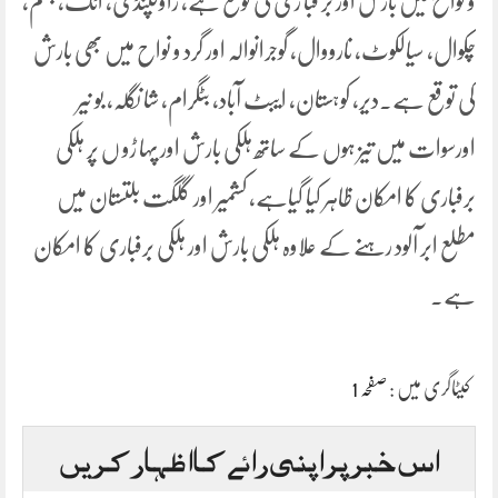
و نواح میں بارش اور بر فبا ری کی توقع ہے، راولپنڈی، اٹک، جہلم،
چکوال، سیالکوٹ، نارووال، گوجرانوالہ اور گرد و نواح میں بھی بارش
کی توقع ہے۔دیر، کوہستان، ایبٹ آباد، بٹگرام، شا نگلہ، بو نیر
اورسوات میں تیز ہوں کے ساتھ ہلکی بارش اور پہا ڑو ں پر ہلکی
برفباری کا امکان ظاہر کیا گیاہے، کشمیر اور گلگت بلتستان میں
مطلع ابر آلود رہنے کے علاوہ ہلکی بارش اور ہلکی برفباری کا امکان
ہے۔
کیٹاگری میں :
صفحہ 1
اس خبر پر اپنی رائے کا اظہار کریں