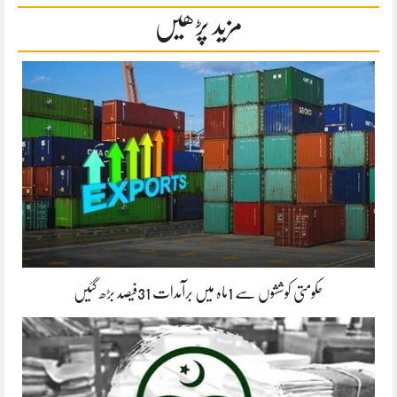
مزید پڑھیں
حکومتی کوششوں سے 1ماہ میں برآمدات 31فیصد بڑھ گئیں