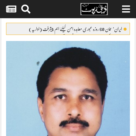
Skip
to
ایران’ عمان 60 روزہ عبوری معاہدہ امن کیلئے اہم پیشرفت (اداریہ)
content
جائیکا وفد کی مریم نواز سے ملاقات،فیصل آباد میں واٹر سپلائی منصوبوں پر
پیشرفت کا جائزہ
ایس ایس سی امتحانات 2026ء کا شیڈول جاری
پنشن فنڈز کی سرمایہ کاری سے خزانے کو نقصان پہنچانے کے معاملے کی
انکوائری شروع
گندم آٹے کا بحران تیل سے بھی بڑا ہو چکا ہے