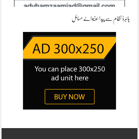
ہائبرڈ نظام سے پیدا ہونیوالے مسائل