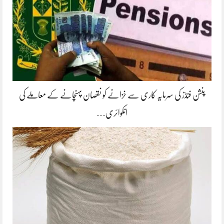
پنشن فنڈز کی سرمایہ کاری سے خزانے کو نقصان پہنچانے کے معاملے کی
انکوائری…