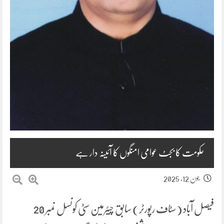
حکومت کا بجٹ عوامی امنگوں کا آئینہ دار ہے
جون 12, 2025
فیصل آباد (سٹاف رپورٹر) سابق چیئرمین سٹی کونسل نمبر 20