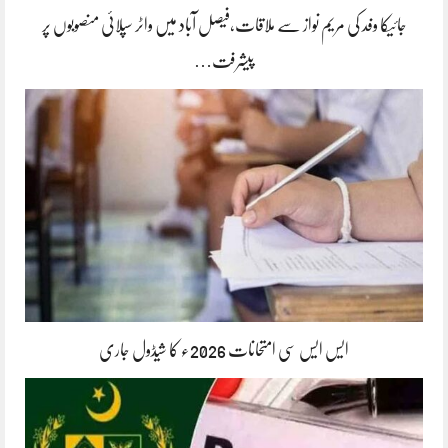
جائیکا وفد کی مریم نواز سے ملاقات،فیصل آباد میں واٹر سپلائی منصوبوں پر
پیشرفت…
ایس ایس سی امتحانات 2026ء کا شیڈول جاری