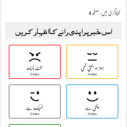
کیٹاگری میں :
صفحہ 4
اس خبر پر اپنی رائے کا اظہار کریں
بہتر ہو سکتی تھی
سخت نا پسند
0 Votes
0 Votes
اچھی ہے
ٹھیک ہے
0 Votes
0 Votes