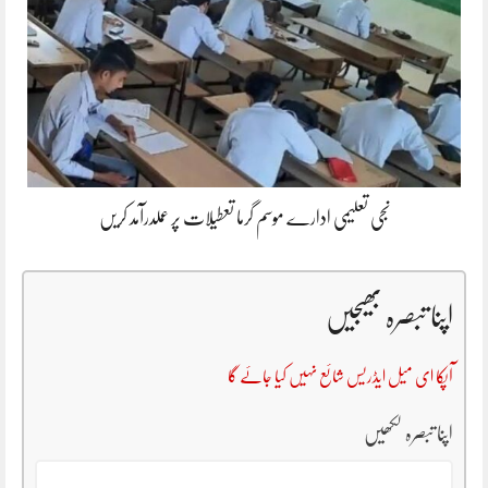
نجی تعلیمی ادارے موسم گرما تعطیلات پر عملدرآمد کریں
اپنا تبصرہ بھیجیں
آپکا ای میل ایڈریس شائع نہیں کیا جائے گا
اپنا تبصرہ لکھیں