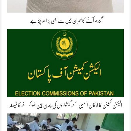
گندم آٹے کا بحران تیل سے بھی بڑا ہو چکا ہے
الیکشن کمیشن کا ارکان اسمبلی کے گوشواروں کی چھان بین خود کرنے کا فیصلہ