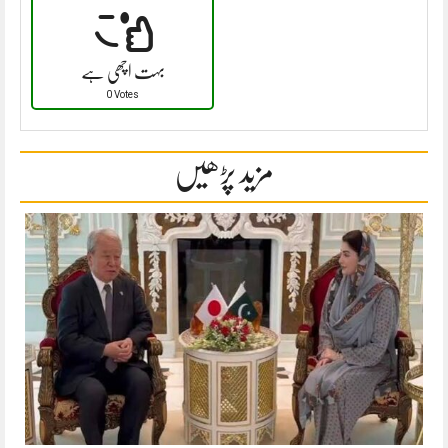
بہت اچھی ہے
0 Votes
مزید پڑھیں