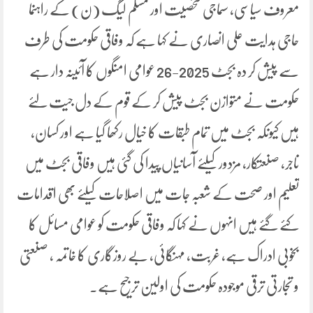
معروف سیاسی، سماجی شخصیت اور مسلم لیگ (ن) کے راہنما
حاجی ہدایت علی انصاری نے کہا ہے کہ وفاقی حکومت کی طرف
سے پیش کر دہ بجٹ 2025-26 عوامی امنگوں کا آئینہ دار ہے
حکومت نے متوازن بجٹ پیش کر کے قوم کے دل جیت لئے
ہیں کیونکہ بجٹ میں تمام طبقات کا خیال رکھا گیا ہے اور کسان،
تاجر، صنعتکار، مزدور کیلئے آسانیاں پیدا کی گئی ہیں وفاقی بجٹ میں
تعلیم اور صحت کے شعبہ جات میں اصلاحات کیلئے بھی اقدامات
کئے گئے ہیں انہوں نے کہا کہ وفاقی حکومت کو عوامی مسائل کا
بخوبی ادراک ہے، غربت، مہنگائی، بے روزگاری کا خاتمہ ، صنعتی
و تجارتی ترقی موجودہ حکومت کی اولین ترجیح ہے۔