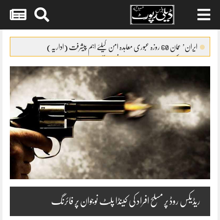
Skip
to
ایران’ عمان 60 روزہ عبوری معاہدہ امن کیلئے اہم پیشرفت (اداریہ)
content
جائیکا وفد کی مریم نواز سے ملاقات،فیصل آباد میں واٹر سپلائی منصوبوں پر
پیشرفت کا جائزہ
ایس ایس سی امتحانات 2026ء کا شیڈول جاری
پنشن فنڈز کی سرمایہ کاری سے خزانے کو نقصان پہنچانے کے معاملے کی
انکوائری شروع
گندم آٹے کا بحران تیل سے بھی بڑا ہو چکا ہے
ریڈیکس روڈ پر مسلح افراد کی کینڈا پلٹ نوجوان پر فائرنگ