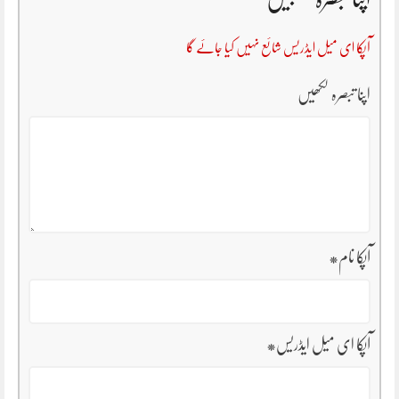
آپکا ای میل ایڈریس شائع نہیں کیا جائے گا
اپنا تبصرہ لکھیں
آپکا نام
*
آپکا ای میل ایڈریس
*