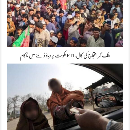
ملک گیر احتجاج کی کال،PTIحکومت پر دباؤ ڈالنے میں ناکام