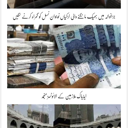
جڑانوالہ میں بھیک مانگنے والی لڑکیاں نوجوان نسل کو گمراہ کرنے لگیں
ایڈہاک ملازمین کے الائونسز منجمد