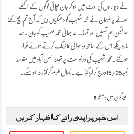
نے دیوار وں کی اوٹ میں ہو کر جان بچائی لوگوں کے اکٹھے
ہونے پر ملزمان نے محمد شعیب کو دھمکیاں دیں کہ آج تم بچ گئے
ہو لیکن ہم تمہیں اور تمہارے بھائی محمد صہیب کو جان سے
ماردینگے اس کے ساتھ وہ ہوائی فائرنگ کرتے ہوئے فرار
ہوگئے۔محمد شعیب کی درخواست پر تھانہ سمن آباد میں مقدمہ
نمبر15/25درج کرلیا گیا ہے۔تاحال ملزم گرفتار نہ ہوسکے۔
کیٹاگری میں :
صفحہ 5
اس خبر پر اپنی رائے کا اظہار کریں