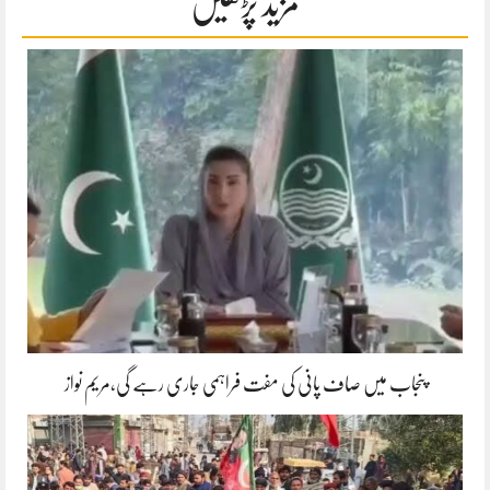
مزید پڑھیں
پنجاب میں صاف پانی کی مفت فراہمی جاری رہے گی،مریم نواز