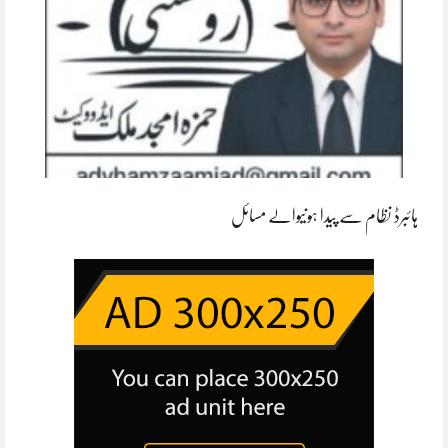
ہائبرڈ نظام سے پیدا ہونیوالے مسائل