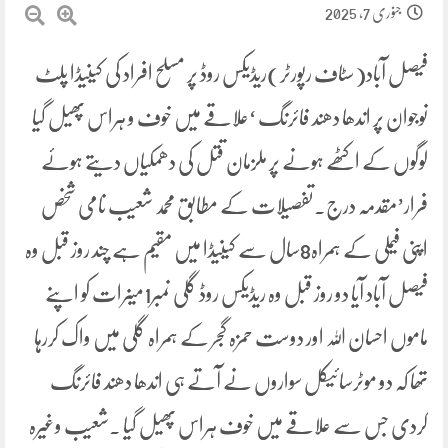
جنوری 7, 2025
فیصل آباد(سٹاف رپورٹر)ریڈیکس روڈ پر مسلح افراد کی کینیڈا پلٹ
نوجوان پر اندھا دھند فائرنگ ‘علاقے میں خوف و ہراس پھیل گیا
لوگوں کے اکٹھے ہونے پر ملزمان قتل کی دھمکیاں دیتے ہوئے
فرار’مقدمہ درج۔تفصیلات کے مطابق محمد شعیب نامی شخص
اپنی فیملی کے ہمراہ8سال سے کینیڈا میں مقیم ہے چند روز قبل وہ
فیصل آباد آیا دو روز قبل وہ ریڈیکس روڈ گلی نمبر1میںرات کو اپنے
ماموں احسان اللہ اور دوست حمزہ گجر کے ہمراہ گلی میں واک کررہا
تھا کہ دو موٹرسائیکل سواروں نے آتے ہی اندھا دھند فائرنگ
کردی جس سے علاقے میں خوف ہراس پھیل گیا ۔شعیب وغیرہ