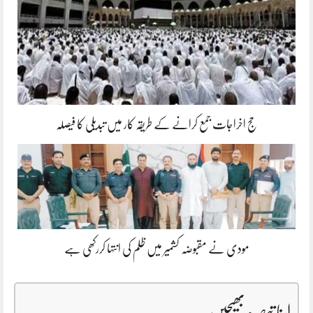
حج اخراجات جمع کرانے کے طریقہ کار میں تبدیلی کا فیصلہ
مودی نے مقبوضہ کشمیر میں ظلم کی انتہا کررکھی ہے
اپنا تبصرہ بھیجیں