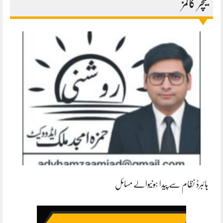
فیچر کالمز
ہائبرڈ نظام سے پیدا ہونیوالے مسائل