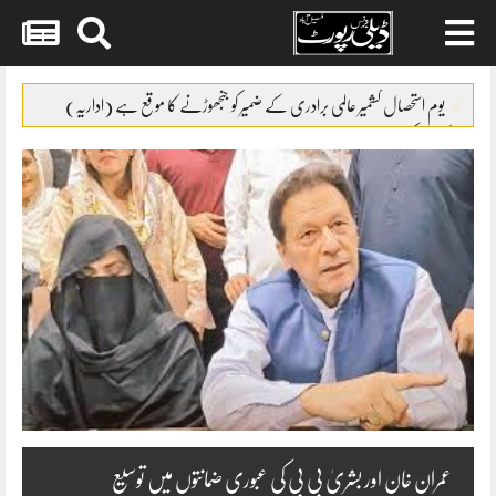
Skip
to
یوم استحصال کشمیر عالمی برادری کے ضمیر کو جنجھوڑنے کا موقع ہے (اداریہ)
content
کپاس کی پیداوار میں32فیصد اضافہ
ایئرپورٹ پولیس نے2مبینہ ڈاکوئوں کو گرفتار کر لیا
سوشل میڈیا کا غلط استعمال کرنیوالوں کے گرد گھیرا تنگ
پاپڑوں کی جعلی پیکنگ پر فیکٹری مالکان کیخلاف مقدمہ درج
عمران خان اور بشریٰ بی بی کی عبوری ضمانتوں میں توسیع