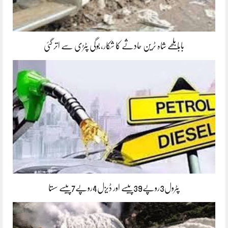
بابا بلھے شاہ ٹرین حادثے کا شکار، بوگی پٹڑی سے اتر گئی
پٹرول3روپے39پیسے اور ڈیزل4روپے7پیسے سستا