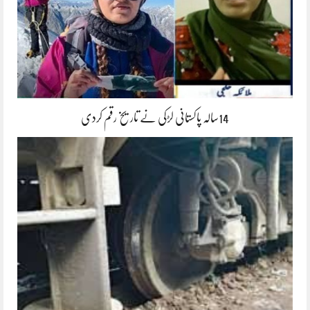
14سالہ پاکستانی لڑکی نے تاریخ رقم کردی