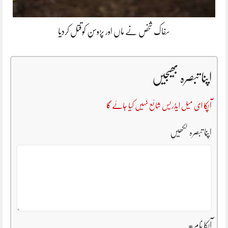
سفاک شخص نے ماں اور پڑوسن کوقتل کردیا
اپنا تبصرہ بھیجیں
آپکا ای میل ایڈریس شائع نہیں کیا جائے گا
اپنا تبصرہ لکھیں
آپکا نام
*