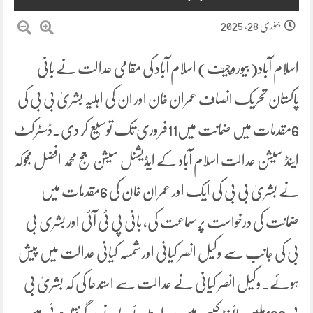
جنوری 28, 2025
اسلام آباد(بیوروچیف) اسلام آباد کی مقامی عدالت نے بانی
پاکستان تحریک انصاف عمران خان اور ان کی اہلیہ بشریٰ بی بی کی
6مقدمات میں ضمانت میں11فروری تک توسیع کر دی۔ڈسٹرکٹ
اینڈ سیشن عدالت اسلام آباد کے ایڈیشنل سیشن جج محمد افضل مجوکہ
نے بشریٰ بی بی کی ایک اور عمران خان کی 6مقدمات میں
ضمانت کی درخواست پر سماعت کی، بانی پی ٹی آئی اور بشری بی
بی کی جانب سے وکیل انصر کیانی اور شمسہ کیانی عدالت میں پیش
ہوئے۔وکیل انصر کیانی نے عدالت سے استدعا کی کہ بشریٰ بی