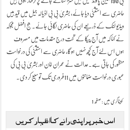
بی 190ملین پائونڈ کیس میں سزا سنائے جانے پر گرفتار ہوئی ہیں
حاضری سے استثنیٰ دیا جائے، بشریٰ بی بی اڈیالہ جیل میں قید ہیں
ویڈیو لنک کے ذریعے ان کی حاضری لگائی جائے۔جج افضل مجوکہ
نے کہا کہ میں آج پیکا کے تحت درج مقدمات میں مصروف
ہوں اس لئے آج کچھ نہیں ہوگا، حاضری سے استثنیٰ کی درخواست
منظور کی جاتی ہے۔عدالت نے عمران خان اور بشریٰ بی بی کی
عبوری درخواست ضمانتوں میں 11فروری تک توسیع کر دی۔
کیٹاگری میں :
صفحہ 1
اس خبر پر اپنی رائے کا اظہار کریں