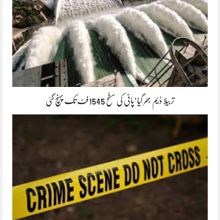
تربیلا ڈیم بھر گیا’پانی کی سطح 1545فٹ تک پہنچ گئی