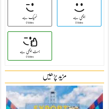
اچھی ہے
ٹھیک ہے
0 Votes
0 Votes
بہت اچھی ہے
0 Votes
مزید پڑھیں