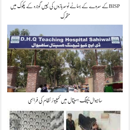
BISPکے سروے کے بہانے نوسربازوں کی ٹیمیں گوجرہ کے چکوک میں
متحرک
ساہیوال ٹیچنگ ہسپتال میں کمپیوٹر نظام کی فراہمی