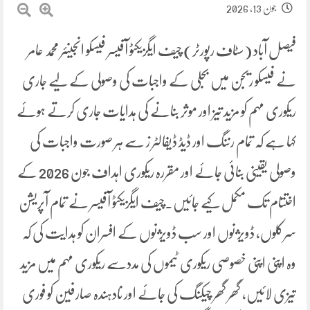
جون 13, 2026
فیصل آباد (سٹاف رپورٹر) چیف ایگزیکٹو آفیسر فیسکو انجینئر محمد عامر
نے فیسکو ریجن میں بجلی کے واجبات کی وصولی کے لیے جاری
ریکوری مہم کو مزید تیز اور موثر بنانے کی ہدایات جاری کرتے ہوئے
کہا ہے کہ تمام رننگ اور ڈیڈ ڈیفالٹر ز سے ہر صورت واجبات کی
وصولی یقینی بنائی جائے اور مقررہ ریکوری اہداف جون 2026 کے
اختتام تک مکمل کیے جائیں۔چیف ایگزیکٹو آفیسر نے تمام آپریشن
سرکلوں، ڈویژنوں اور سب ڈویژنوں کے افسران کو ہدایت کی کہ
وہ اپنی اپنی خصوصی ریکوری ٹیموں کی مددسے ریکوری مہم میں مزید
تیزی لائیں، گھر گھر چیکنگ کی جائے اور نادہندہ صارفین کو فوری