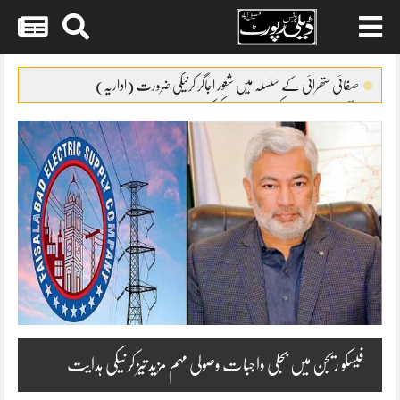
Skip
to
صفائی ستھرائی کے سلسلہ میں شعور اجاگر کرنیکی ضرورت (اداریہ)
content
برآمدات بڑھانے کیلئے10ارب پیکج کی منظور ی
BISPکے سروے کے بہانے نوسربازوں کی ٹیمیں گوجرہ کے چکوک میں
متحرک
ساہیوال ٹیچنگ ہسپتال میں کمپیوٹر نظام کی فراہمی
ساہیوال پولیس کا جرائم پیشہ افراد کیخلاف کریک ڈاؤن،314افراد گرفتار
فیسکو ریجن میں بجلی واجبات وصولی مہم مزید تیز کرنیکی ہدایت