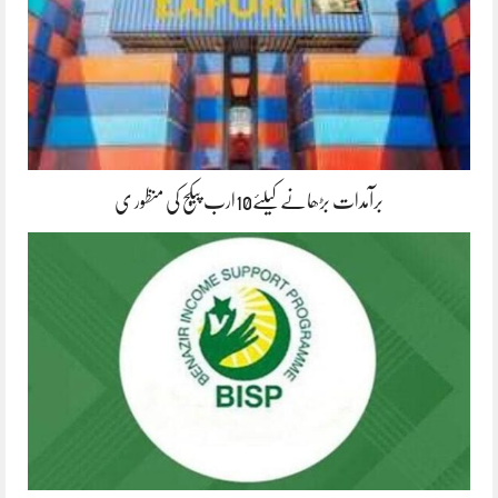
برآمدات بڑھانے کیلئے10ارب پیکج کی منظور ی