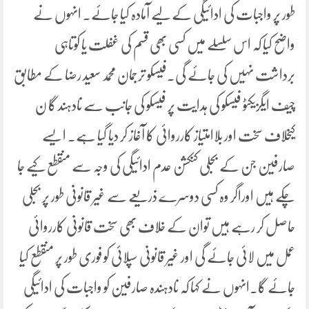
طور پر واجبات کی ادائیگی کے لیے آمادہ کیا جائے۔ انہوں نے
واضح کیا کہ اس سلسلے میں کسی بھی قسم کی غفلت یا کوتاہی
برداشت نہیں کی جائے گی۔فیسکو ترجمان محمد سعید رضا کے مطابق
چیف ایگزیکٹو فیسکو کی ہدایت پر فیسکو کی جانب سے نادہند گا ن
کیخلاف سخت اور بلاامتیاز کارروائی کا آغاز کر دیا گیا ہے۔ ایسے
صارفین جن کے بجلی کنکشن عدم ادائیگی کی وجہ سے منقطع کیے جا
چکے ہیں اوراگر وہ کسی دوسرے ذریعے سے غیر قانونی طور پر بجلی
حاصل کر رہے ہیں توان کے خلاف بھی سخت قانونی کارروائی
عمل میں لائی جائے گی اور غیر قانونی سپلائی کو فوری طور پر منقطع کیا
جائے گا۔انہوں نے کہا کہ نادہندہ صارفین کو واجبات کی ادائیگی