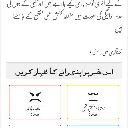
کے لیے آخری نوٹسز جاری کیے جا رہے ہیں اور بجلی کے بلوں کی
عدم ادائیگی کی صورت میں متعلقہ کنکشن بجلی منقطع کیے جا سکتے
ہیں۔
کیٹاگری میں :
صفحہ 4
اس خبر پر اپنی رائے کا اظہار کریں
بہتر ہو سکتی تھی
سخت نا پسند
0 Votes
0 Votes