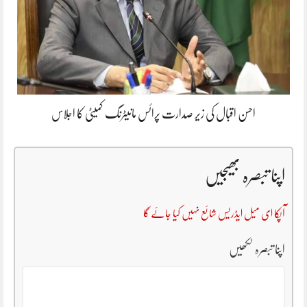
احسن اقبال کی زیر صدارت پرائس مانیٹرنگ کمیٹی کا اجلاس
اپنا تبصرہ بھیجیں
آپکا ای میل ایڈریس شائع نہیں کیا جائے گا
اپنا تبصرہ لکھیں