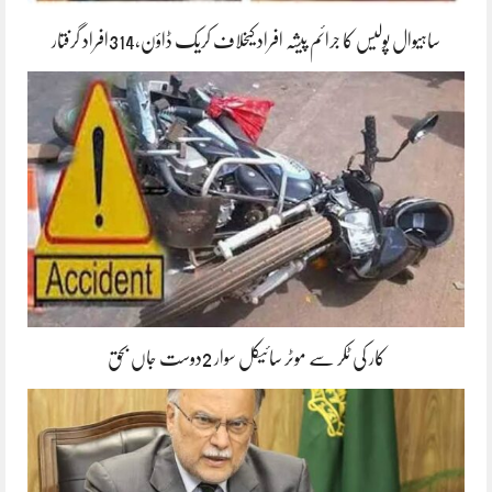
ساہیوال پولیس کا جرائم پیشہ افراد کیخلاف کریک ڈاؤن،314افراد گرفتار
کار کی ٹکر سے موٹر سائیکل سوار 2دوست جاں بحق