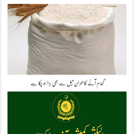
گندم آٹے کا بحران تیل سے بھی بڑا ہو چکا ہے