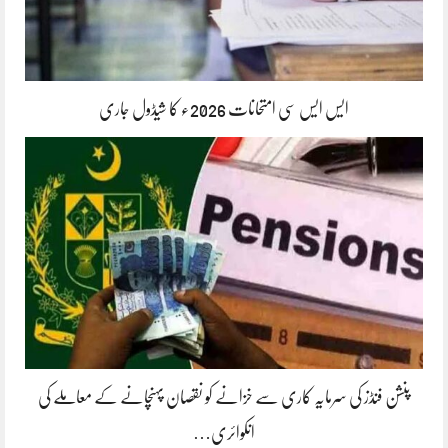
ایس ایس سی امتحانات 2026ء کا شیڈول جاری
پنشن فنڈز کی سرمایہ کاری سے خزانے کو نقصان پہنچانے کے معاملے کی
انکوائری…