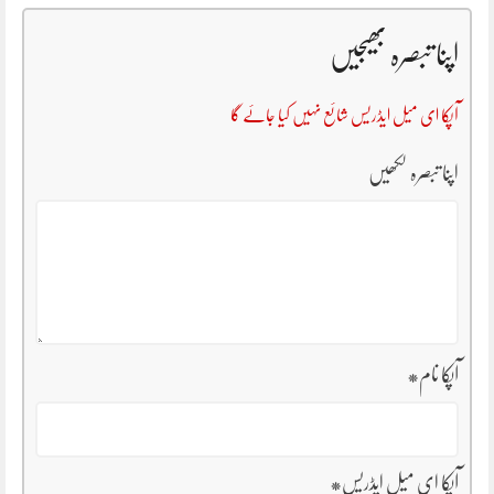
اپنا تبصرہ بھیجیں
آپکا ای میل ایڈریس شائع نہیں کیا جائے گا
اپنا تبصرہ لکھیں
آپکا نام
*
آپکا ای میل ایڈریس
*