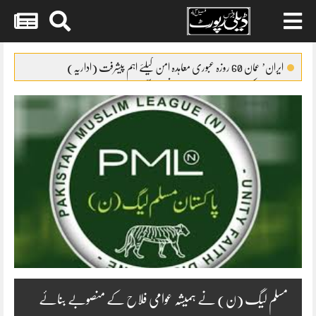
Skip
to
ایران’ عمان 60 روزہ عبوری معاہدہ امن کیلئے اہم پیشرفت (اداریہ)
content
جائیکا وفد کی مریم نواز سے ملاقات،فیصل آباد میں واٹر سپلائی منصوبوں پر
پیشرفت کا جائزہ
ایس ایس سی امتحانات 2026ء کا شیڈول جاری
پنشن فنڈز کی سرمایہ کاری سے خزانے کو نقصان پہنچانے کے معاملے کی
انکوائری شروع
گندم آٹے کا بحران تیل سے بھی بڑا ہو چکا ہے
مسلم لیگ (ن) نے ہمیشہ عوامی فلاح کے منصوبے بنائے