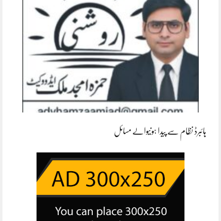
ہائبرڈ نظام سے پیدا ہونیوالے مسائل