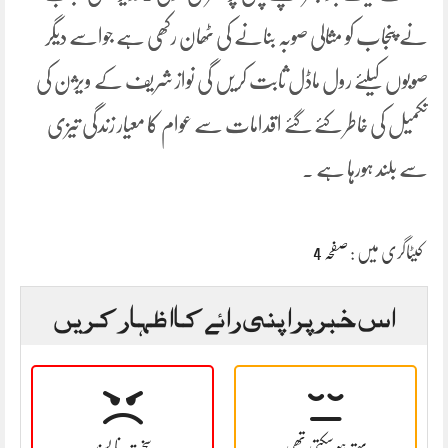
نے پنجاب کو مثالی صوبہ بنانے کی ٹھان رکھی ہے جواسے دیگر
صوبوں کیلئے رول ماڈل ثابت کریں گی نواز شریف کے ویژن کی
تکمیل کی خاطر کئے گئے اقدامات سے عوام کا معیار زندگی تیزی
سے بلند ہورہا ہے ۔
کیٹاگری میں :
صفحہ 4
اس خبر پر اپنی رائے کا اظہار کریں
بہتر ہو سکتی تھی
سخت نا پسند