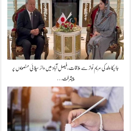
جائیکا وفد کی مریم نواز سے ملاقات،فیصل آباد میں واٹر سپلائی منصوبوں پر
پیشرفت…