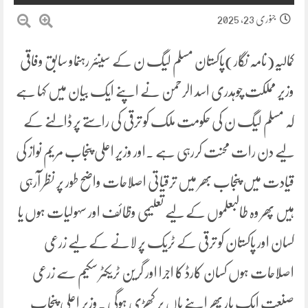
جنوری 23, 2025
کمالیہ(نامہ نگار)پاکستان مسلم لیگ ن کے سینئر رہنماو سابق وفاقی
وزیر مملکت چوہدری اسد الرحمن نے اپنے ایک بیان میں کہا ہے
کہ مسلم لیگ ن کی حکومت ملک کو ترقی کی راستے پر ڈالنے کے
لیے دن رات محنت کررہی ہے ۔اور وزیر اعلی پنجاب مریم نواز کی
قیادت میں پنجاب بھر میں ترقیاتی اصلاحات واضح طور پر نظر آرہی
ہیں پھر وہ طالبعلموں کے لیے تعلیمی وظائف اور سہولیات ہوں یا
کسان اور پاکستان کو ترقی کے ٹریک پر لانے کے لیے زرعی
اصلاحات ہوں کسان کارڈ کا اجرا اور گرین ٹریکٹر سکیم سے زرعی
صنعت ایک بار پھر اپنے پاں پر کھڑی ہوگی ۔وزیر اعلی پنجاب