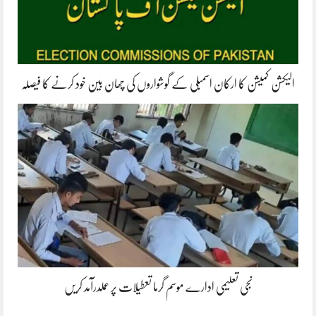
الیکشن کمیشن کا ارکان اسمبلی کے گوشواروں کی چھان بین خود کرنے کا فیصلہ
نجی تعلیمی ادارے موسم گرما تعطیلات پر عملدرآمد کریں