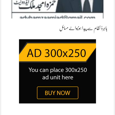
ہائبرڈ نظام سے پیدا ہونیوالے مسائل