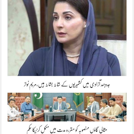
جدوجہد آزادی میں کشمیریوں کے شانہ بشانہ ہیں،مریم نواز
مثالی گاؤں منصوبہ کو مقررہ مدت میں مکمل کرنیکا حکم