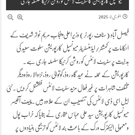
میونسپل کارپوریشن کا سٹریٹ لائٹس کو روشن کرنیکا سلسلہ جاری
جنوری 1, 2025
فیصل آباد (سٹاف رپورٹر) وزیراعلی پنجاب مریم نواز شریف کے
احکامات پرکمشنر/ایڈمنسٹریٹر میونسپل کارپوریشن سلوت سعید کی
ہدایت پر سٹریٹ لائٹس کو روشن کرنیکا سلسلہ جاری ہے۔
کارپوریشن کے عملہ نے عید گاہ روڈ،کوتوالی روڈ،نڑوالا روڈودیگر
مختلف شاہرات پر غیر فعال مزید سٹریٹ لائٹس فنکشنل کر دیں۔نئی
ایل ای ڈی لائٹس کی تنصیب ان کے علاوہ ہیں۔چیف آفیسر
میونسپل کارپوریشن سید علی عباس بخاری نے بتایا کہ خراب پول
ومعمولی الیکٹرک ورک کے باعث بند لائٹس کو ترجیحی بنیادوں پر