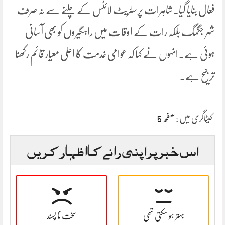
فعال بنایا گیا۔شاہرات پر سٹریٹ لائٹس کے چلنے سے نہ صرف
شہر جگمگ بلکہ رات کے اوقات میں راہگیروں کو بھی آسانی
ہوئی ہے۔انہوں نے کہا کہ عوامی خدمت کا اعلی معیار قائم رکھنا
ترجیح ہے۔
کیٹاگری میں :
صفحہ 5
اس خبر پر اپنی رائے کا اظہار کریں
بہتر ہو سکتی تھی
سخت نا پسند