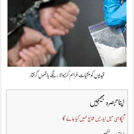
قیدیوں کو منشیات فراہم کرنیوالا رنگے ہاتھوں گرفتار
اپنا تبصرہ بھیجیں
آپکا ای میل ایڈریس شائع نہیں کیا جائے گا