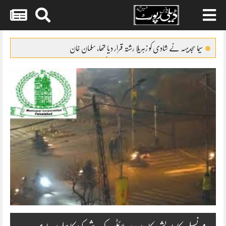
Skip
to
سیما سجدیہہ نے شادی کو زہریلا رشتہ قرار دیا تھا، سلمان خان
content
فردوس جمال اداکاری میں قوی خان سے کمتر ہیں’ وسیم عباس
کم عمری میں شادی کی وجہ سے تعلیم مکمل نہ کر سکی’ شرمین علی
فنکاروں کے حقوق کیلئے پابندیوں کا سامنا کرنا پڑا’ سونو نگم
والد نے مجھے زندگی کے بہت سے سبق سکھائے’ جگن کاظم