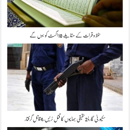
حفظ و قرات کے مقابلے 10اگست کو ہوں گے
سکیورٹی گارڈ2حقیقی بھائیوں کا قتل ٹریس،4قاتل گرفتار