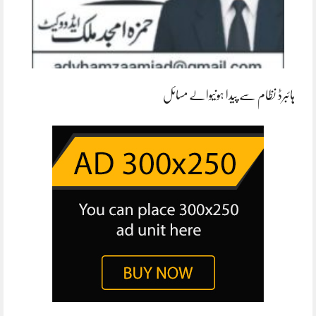
ہائبرڈ نظام سے پیدا ہونیوالے مسائل