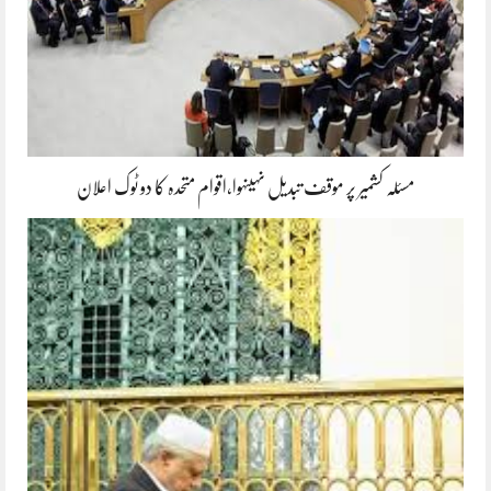
مسئلہ کشمیر پر موقف تبدیل نہیںہوا،اقوام متحدہ کا دو ٹوک اعلان