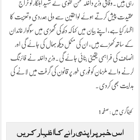
رہی ہیں۔وفاقی وزیر داخلہ محسن نقوی نے شہید اہلکار کو خراج
عقیدت پیش کرتے ہوئے لواحقین سے دلی ہمدردی و تعزیت کا
اظہار کیا ہے، اپنے بیان میں کہا کہ دکھ کی گھڑی میں سوگوار خاندان
کے ساتھ کھڑے ہیں، ان کی مکمل دیکھ بھال کی جائے گی اور
انصاف کی فراہمی یقینی بنائی جائے گی۔وزیر داخلہ نے فائرنگ
کرنے والے ملزمان کو فوری طور پر قانون کی گرفت میں لانے کی
ہدایت بھی کردی۔
کیٹاگری میں :
صفحہ 1
اس خبر پر اپنی رائے کا اظہار کریں