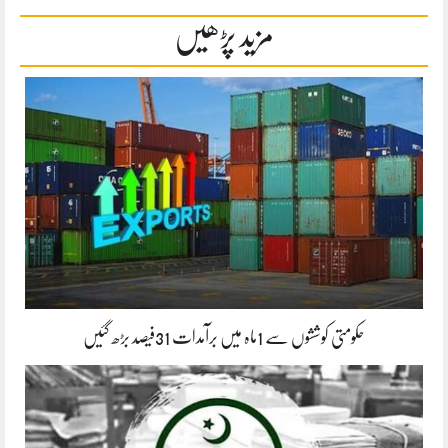
مزید پڑھیں
حکومتی کوششوں سے 1ماہ میں برآمدات 31فیصد بڑھ گئیں