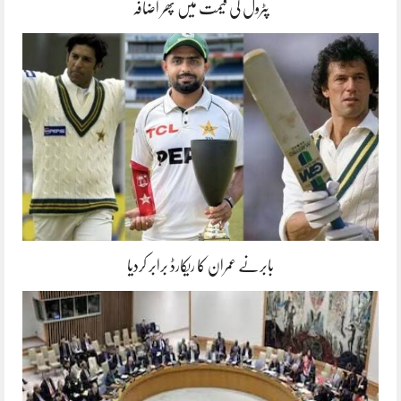
پٹرول کی قیمت میں پھر اضافہ
بابرنے عمران کا ریکارڈ برابر کردیا