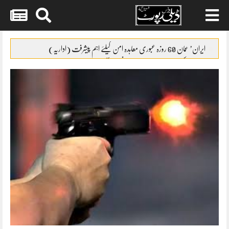
Skip
to
ایران’ عمان 60 روزہ عبوری معاہدہ امن کیلئے اہم پیشرفت (اداریہ)
content
جائیکا وفد کی مریم نواز سے ملاقات،فیصل آباد میں واٹر سپلائی منصوبوں پر
پیشرفت کا جائزہ
ایس ایس سی امتحانات 2026ء کا شیڈول جاری
پنشن فنڈز کی سرمایہ کاری سے خزانے کو نقصان پہنچانے کے معاملے کی
انکوائری شروع
گندم آٹے کا بحران تیل سے بھی بڑا ہو چکا ہے