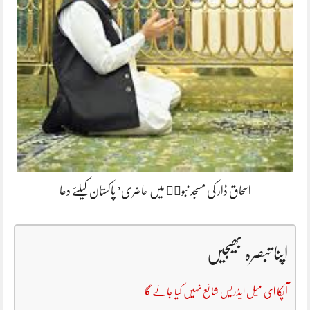
اسحاق ڈار کی مسجد نبویۖ میں حاضری’ پاکستان کیلئے دعا
اپنا تبصرہ بھیجیں
آپکا ای میل ایڈریس شائع نہیں کیا جائے گا