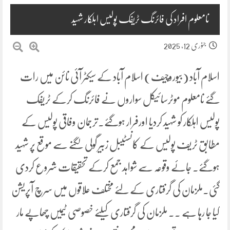
نامعلوم افراد کی فائرنگ ٹریفک پولیس اہلکار شہید
جنوری 12, 2025
اسلام آباد (بیوروچیف) اسلام آباد کے سیکٹر آئی نائن میں رات
گئے نامعلوم موٹرسائیکل سواروں نے فائرنگ کرکے ٹریفک
پولیس اہلکار کو شہید کردیا اورفرار ہوگئے۔ترجمان وفاقی پولیس کے
مطابق ٹریف پولیس کے کانسٹیبل زبیر گولی لگنے سے موقع پر شہید
ہوگئے۔ جائے وقوعہ سے شواہد جمع کرکے تحقیقات شروع کردی
گئی۔ملزمان کی گرفتاری کے لئے مختلف علاقوں میں سرچ آپریشن
کیا جا رہا ہے ۔۔ ملزمان کی گرفتاری کیلئے خصوصی ٹیمیں چھاپے مار