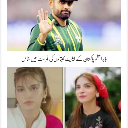
بابراعظم پاکستان کے ایلیٹ کپتانوں کی فہرست میں شامل