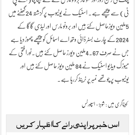
ٹی) سے پیچھے ہے۔ اسنیک نے یوٹیوب پر گزشتہ 24گھنٹے میں
5ملین ویوزحاصل کئے ہیں اور برونو مارس اور لیڈی گاگا کے
2024کے چارٹ بسٹر ڈائی وتھ اے اسمائل کو پیچھے چھوڑ دیا ہے
جس نے صرف 4.67ملین ویورز حاصل کئے ہیں۔نورا فتحی کے
میوزک ویڈیو اسنیک نے84 ملین ویوز حاصل کئے ہیں اور
یوٹیوب پر چوتھے نمبر پر ٹرینڈ کررہا ہے۔
کیٹاگری میں :
شوبز - اسپورٹس
اس خبر پر اپنی رائے کا اظہار کریں