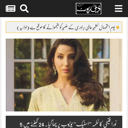
Skip
to
یوم استحصال کشمیر عالمی برادری کے ضمیر کو جنجھوڑنے کا موقع ہے (اداریہ)
content
کپاس کی پیداوار میں32فیصد اضافہ
ایئرپورٹ پولیس نے2مبینہ ڈاکوئوں کو گرفتار کر لیا
سوشل میڈیا کا غلط استعمال کرنیوالوں کے گرد گھیرا تنگ
پاپڑوں کی جعلی پیکنگ پر فیکٹری مالکان کیخلاف مقدمہ درج
نورا فتیحی کا نغمہ ”اسنیک” یوٹیوب پر چھا گیا۔ 24 گھنٹے میں 5