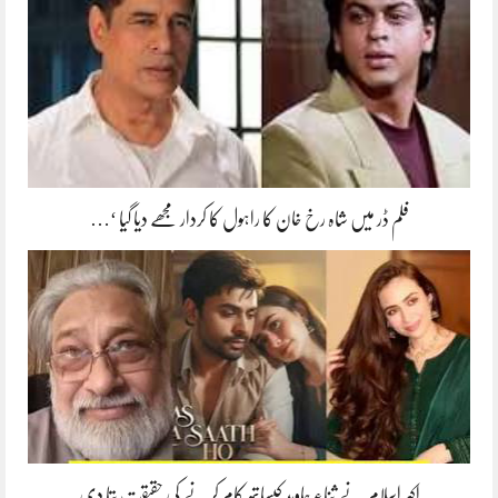
فلم ڈر میں شاہ رخ خان کا راہول کا کردار مجھے دیا گیا ‘…
اکبر اسلام نے ثناء جاوید کیساتھ کام کرنے کی حقیقت بتا دی