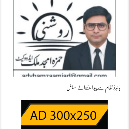
ہائبرڈ نظام سے پیدا ہونیوالے مسائل