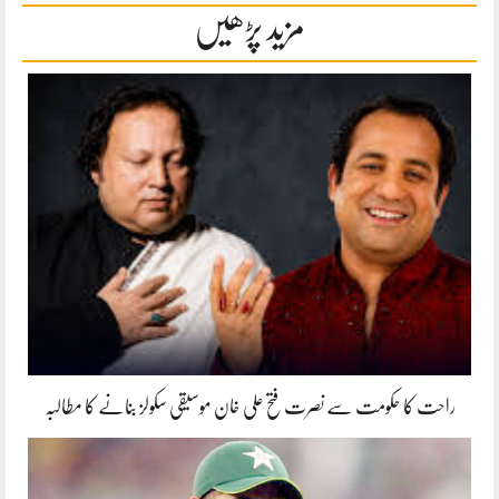
مزید پڑھیں
راحت کا حکومت سے نصرت فتح علی خان موسیقی سکولز بنانے کا مطالبہ