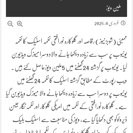
ملین ویوز
فروری 8, 2025
ممبئی (شوبز نیوز) رقاصہ اور گلوکارہ نورافتحی نغمہ اسنیک کا نغمہ
یوٹیوب پر سب سے زیادہ دیکھا جانے والادوسرا میوزک ویڈیو بن
گیا۔ یوٹیوب پر گزشتہ 24گھنٹے میں 5ملین ویوزحاصل کئے ہیں۔
ویب رپورٹ کے مطابق گزشتہ اسنیک کا نغمہ 24گھنٹے میں
یوٹیوب پر دوسرا سب سے زیادہ دیکھا جانے والا میوزک ویڈیو بن گیا
ہے۔ گلوکارہ نورافتحی کے نغمہ میں امریکی گلوکار اور نغمہ نگار جیسن
ڈیرولوکو بھی دکھایا گیا ہے، ویوز کی مناسبت سے اسنیک بلیک
پنک کی رکن روز اور گلوکار برونو مارس کے نغمے اپٹا پٹا (اے پی