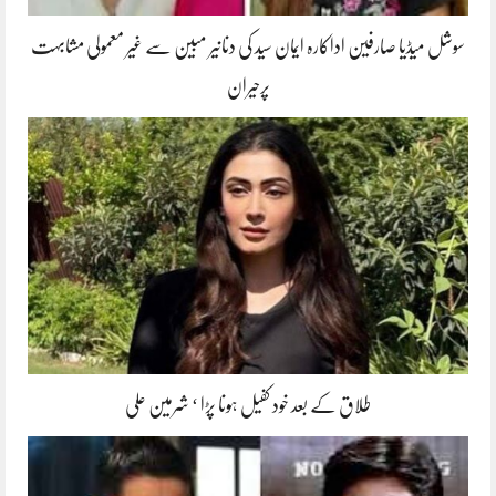
سوشل میڈیا صارفین اداکارہ ایمان سید کی دنانیر مبین سے غیر معمولی مشابہت
پرحیران
طلاق کے بعد خود کفیل ہونا پڑا ‘ شرمین علی