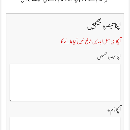
اپنا تبصرہ بھیجیں
آپکا ای میل ایڈریس شائع نہیں کیا جائے گا
اپنا تبصرہ لکھیں
آپکا نام
*