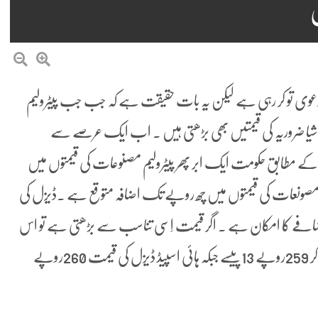
ن
 دعوی تو کر رہی ہے لیکن یہ بات حقیقت ہے کہ جب جب پیٹرولیم
یا ضروریہ کی قیمتیں بھی بڑھتی ہیں ۔ اب ایک عرصے سے
ٹس کے مطابق حکومت ایک ابر پھر پیٹرولیم مصنوعات کی قیمتوں میں
م مصونعات کی قیمتوں میں چھ روپے تک اضافہ متوقع ہے ۔ڈیزل کی
لیٹر جبکہ پیٹرول کی قیمت میں 3روپے اضافے کا امکان ہے ۔ اگر قیمت اِسی تناسب سے بڑھتی ہے تو اس
صورت میں پیٹرول کی قیمت 256روپے 13پیسے سے بڑھ کر 259روپے 13پیسے جبکہ ہائی اسپیڈ ڈیزل کی قیمت 260روپے