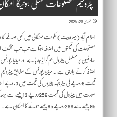
پٹرولیم مصنوعات مہنگی ہونیکا امکا
جنوری 29, 2025
اسلام آباد (بیوروچیف) حکومت مہنگائی میں کمی ہونے کا
مصنوعات کی قیمتوں میں اضافہ ہوتا ہے تب تب مختلف اش
صارفین پر مسلسل پیٹرول بم گرایا جارہا ہے اور میڈیا رپور
اضافہ کرنے جارہی ہے ۔ میڈیا رپورٹس کے مطابق پیٹرولی
قیمت 6روپے فی 
95پیسے سے 266روپے 95پیسے ہونے کا امکان ہے۔