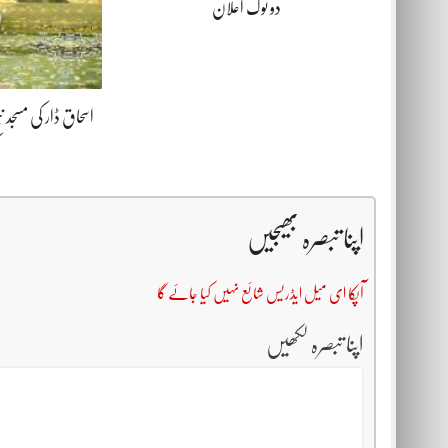
دو ٹوک اعلان
اسحاق ڈار کی مسجد
اپنا تبصرہ بھیجیں
آپکا ای میل ایڈریس شائع نہیں کیا جائے گا
اپنا تبصرہ لکھیں