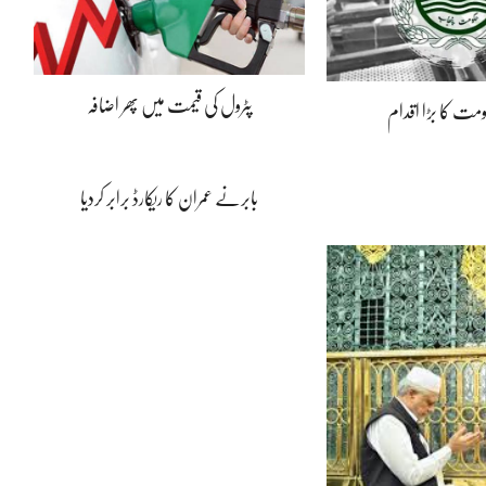
پٹرول کی قیمت میں پھر اضافہ
مت کا بڑا اقدام
بابرنے عمران کا ریکارڈ برابر کردیا