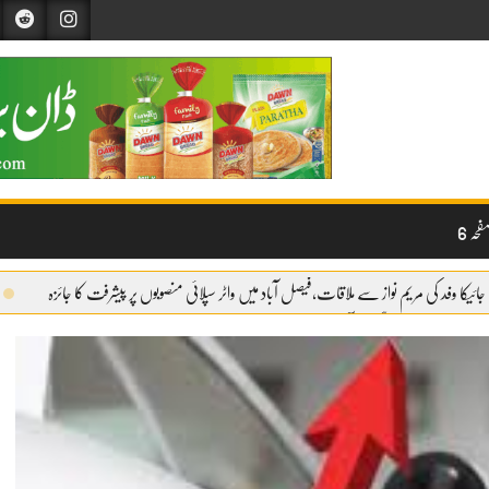
حہ 6
جائیکا وفد کی مریم نواز سے ملاقات،فیصل آباد میں واٹر سپلائی منصوبوں پر پیشرفت کا جائزہ
وائری شروع
گندم آٹے کا بحران تیل سے بھی بڑا ہو چکا ہے