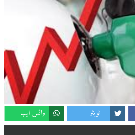
ٹویٹر
واٹس ایپ