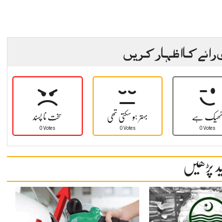
 رائے کا اظہار کریں
ھیک ہے
بہتر ہو سکتی تھی
سخت نا پسند
0 Votes
0 Votes
0 Votes
د پڑھیں