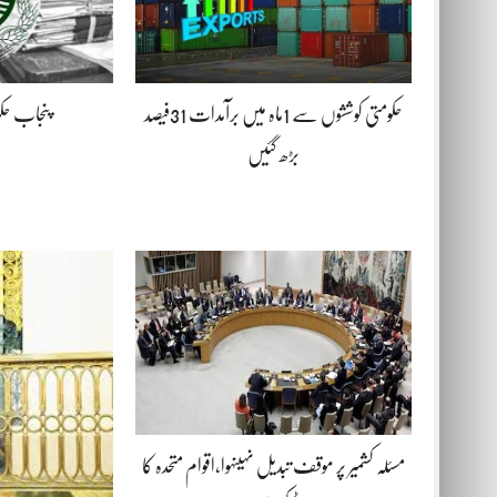
حکومتی کوششوں سے 1ماہ میں برآمدات 31فیصد
پنجاب حکو
بڑھ گئیں
مسئلہ کشمیر پر موقف تبدیل نہیںہوا،اقوام متحدہ کا