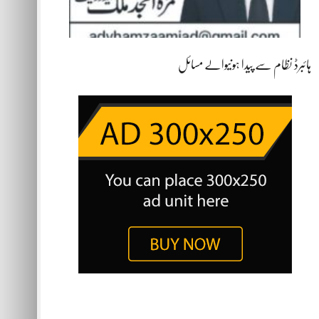
ہائبرڈ نظام سے پیدا ہونیوالے مسائل