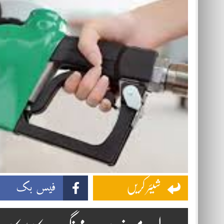
فیس بک
شیئر کریں