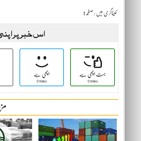
کیٹاگری میں :
صفحہ 1
اس خبر پر اپنی
بہت اچھی ہے
اچھی ہے
ٹ
0 Votes
0 Votes
مزی