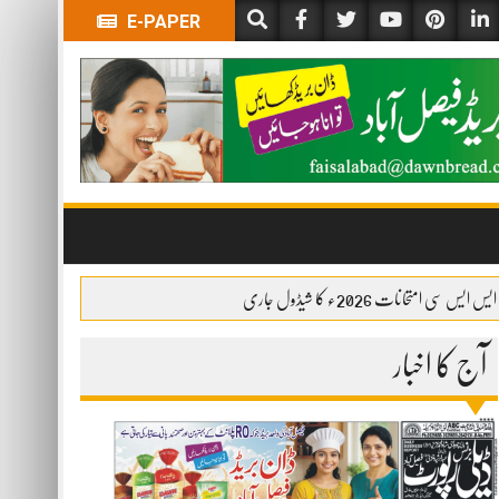
E-PAPER
ایس ایس سی امتحانات 2026ء کا شیڈول جاری
آج کا اخبار