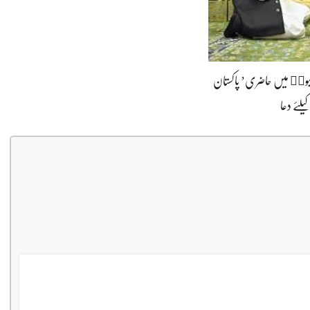
 نبویۖ میں حاضری’ پاکستان
کیلئے دعا