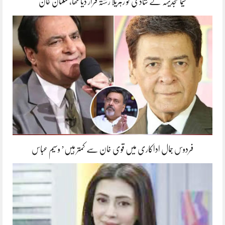
سیما سجدیہہ نے شادی کو زہریلا رشتہ قرار دیا تھا، سلمان خان
فردوس جمال اداکاری میں قوی خان سے کمتر ہیں’ وسیم عباس