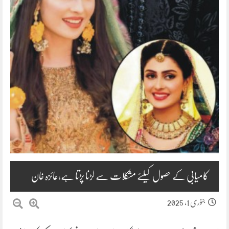
کامیابی کے حصول کیلئے مشکلات سے لڑنا پڑتا ہے،عائزہ خان
جنوری 1, 2025