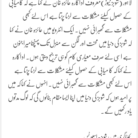
لاہور (شوبز نیوز)معروف اداکارہ عائزہ خان نے کہا ہے کہ کامیابی
کے حصول کیلئے مشکلات سے لڑنا پڑتا ہے اس لئے کبھی
مشکلات سے گھبرائی نہیں۔ ایک انٹرویو میں عائزہ خان نے کہا
کہ شوبز کی دنیا میں محنت اور لگن سے منزل تک پہنچنامیرا جنون
ہے اسی لئے صرف معیاری کام کو ہی ترجیح دیتی ہوں۔ اداکارہ
نے کہا کہ کا میابی کے حصول کیلئے مشکلات سے لڑنا پڑتا ہے
اس لئے کبھی مشکلات سے گھبرائی نہیں۔ انہوں نے کہا کہ میں
پر امید ہوں کہ شوبز کی دنیا میں اپنا ایسا مقام بنائوں گی کہ لوگ مدتوں
یاد رکھیں گے۔
کیٹاگری میں :
شوبز - اسپورٹس