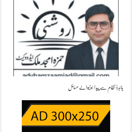
ہائبرڈ نظام سے پیدا ہونیوالے مسائل