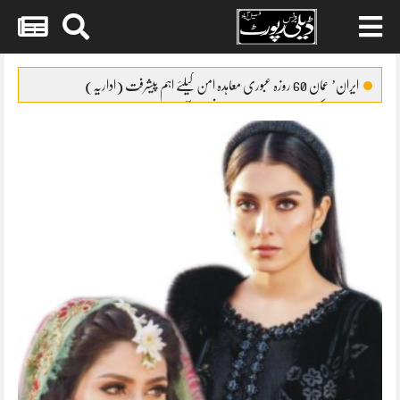
Skip
to
ایران’ عمان 60 روزہ عبوری معاہدہ امن کیلئے اہم پیشرفت (اداریہ)
content
جائیکا وفد کی مریم نواز سے ملاقات،فیصل آباد میں واٹر سپلائی منصوبوں پر
پیشرفت کا جائزہ
ایس ایس سی امتحانات 2026ء کا شیڈول جاری
پنشن فنڈز کی سرمایہ کاری سے خزانے کو نقصان پہنچانے کے معاملے کی
انکوائری شروع
گندم آٹے کا بحران تیل سے بھی بڑا ہو چکا ہے