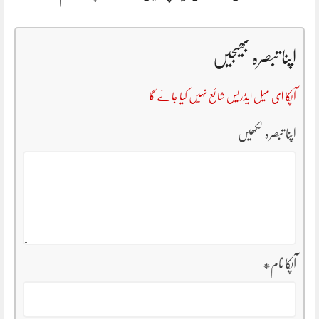
اپنا تبصرہ بھیجیں
آپکا ای میل ایڈریس شائع نہیں کیا جائے گا
اپنا تبصرہ لکھیں
آپکا نام
*