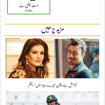
بہت اچھی ہے
0 Votes
مزید پڑھیں
خواہش ہے شان میرے ہیرو ہوں’ ریشم