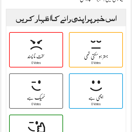
اس خبر پر اپنی رائے کا اظہار کریں
بہتر ہو سکتی تھی
سخت نا پسند
0 Votes
0 Votes
اچھی ہے
ٹھیک ہے
0 Votes
0 Votes