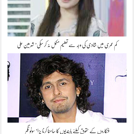
کم عمری میں شادی کی وجہ سے تعلیم مکمل نہ کر سکی’ شرمین علی
فنکاروں کے حقوق کیلئے پابندیوں کا سامنا کرنا پڑا’ سونو نگم