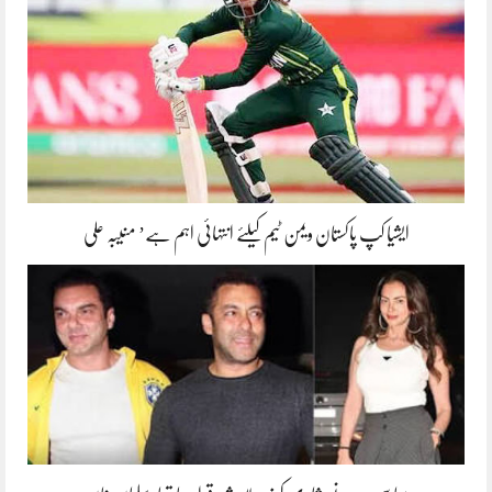
ایشیا کپ پاکستان ویمن ٹیم کیلئے انتہائی اہم ہے’ منیبہ علی