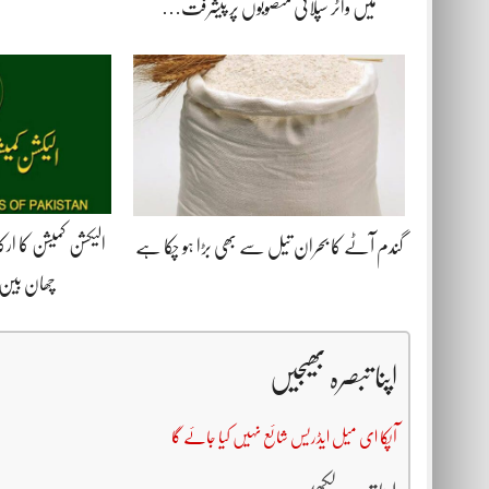
میں واٹر سپلائی منصوبوں پر پیشرفت…
الیکشن کمیشن کا ار
گندم آٹے کا بحران تیل سے بھی بڑا ہو چکا ہے
چھان بین 
اپنا تبصرہ بھیجیں
آپکا ای میل ایڈریس شائع نہیں کیا جائے گا