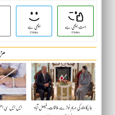
بہت اچھی ہے
اچھی ہے
ٹ
0 Votes
0 Votes
مزی
جائیکا وفد کی مریم نواز سے ملاقات،فیصل آباد