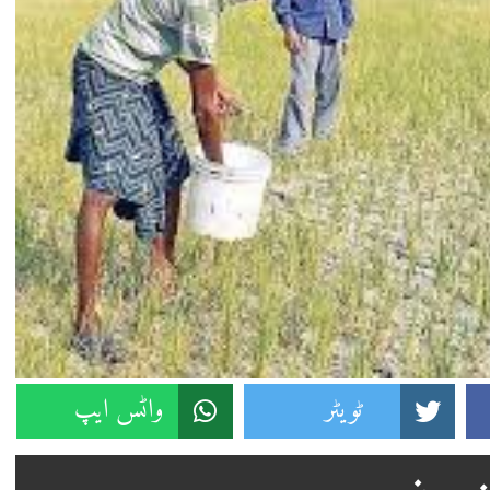
ٹویٹر
واٹس ایپ