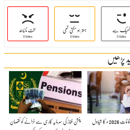
ھیک ہے
بہتر ہو سکتی تھی
سخت نا پسند
0 Votes
0 Votes
0 Votes
د پڑھیں
ایس ایس سی امتحانات 2026ء کا شیڈول
پنشن فنڈز کی سرمایہ کاری سے خزانے کو نقصان