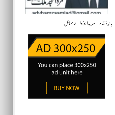
ہائبرڈ نظام سے پیدا ہونیوالے مسائل