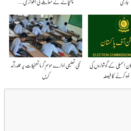
جاری
پہنچانے کے معاملے کی انکوائری…
کان اسمبلی کے گوشواروں کی
نجی تعلیمی ادارے موسم گرما تعطیلات پر عملدرآمد
خود کرنے کا فیصلہ
کریں