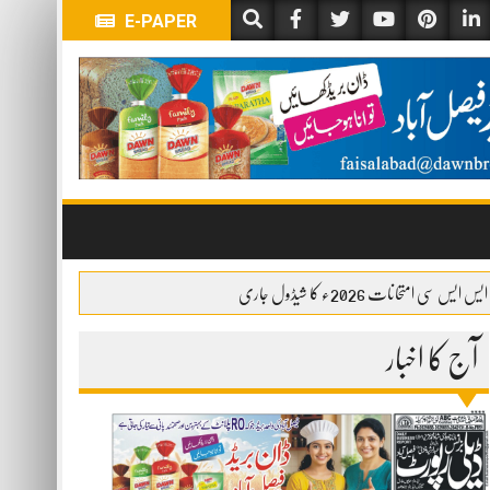
E-PAPER
ایس ایس سی امتحانات 2026ء کا شیڈول جاری
آج کا اخبار