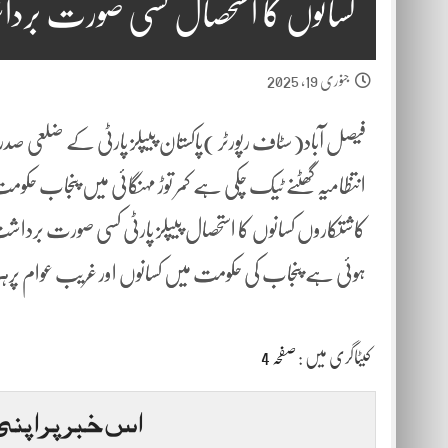
کسانوں کا استحصال کسی صورت بر
جنوری 19, 2025
فیصل آباد(سٹاف رپورٹر )پاکستان پیپلز پارٹی کے ضلعی صدر 
انتظامیہ گھٹنے ٹیک چکی ہے کمر توڑ مہنگائی میں پنجاب حکومت او
کاشتکاروں کسانوں کا استحصال پیپلز پارٹی کسی صورت برداشت 
ہوئی ہے پنجاب کی حکومت میں کسانوں اور غریب عوام پرہر 
کیٹاگری میں :
صفحہ 4
اس خبر پر اپنی