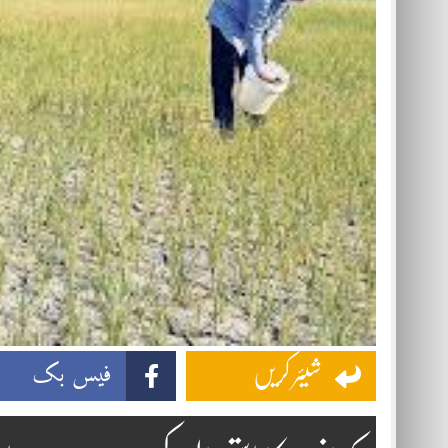
فیس بک
شیئر کریں