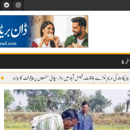
حہ 6
جائیکا وفد کی مریم نواز سے ملاقات،فیصل آباد میں واٹر سپلائی منصوبوں پر پیشرفت کا جائزہ
وائری شروع
گندم آٹے کا بحران تیل سے بھی بڑا ہو چکا ہے