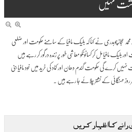
داشت نہیں
محمد عجازچوہدری نے کہا کہ بلیک مافیا کے سامنے حکومت اور ضلعی
ر بلیک مافیا مل کر کسانوںکو معاشی طور پر زندہ درگور کر رہے ہیں
نہیں کرے گی حکومت گندم دھان اور کماد کی خرید میں خود مافیا بنی
روز مہنگائی کے نشتر چلائے جا رہے ہیں ۔
 رائے کا اظہار کریں