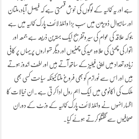
ہے اور یہ کمالیہ کے لوگوں کی خوش قسمتی ہے کہ فیصل آباد،ملتان
اور ساہیوال ڈویژن میں سب بڑا وائلڈ لائف پارک کمالیہ میں ہے
جو کہ علاقہ کی عوام کی سیر وتفریح ایک بہترین ذریعہ ہے جمعہ اور
اتوار کی چھٹی کی علاوہ عید کی چھٹیوں اور دیگر تہو اروں پر یہاں پر کافی
زیادہ تعداد میں اپنی فیملیز کے ساتھ آتے ہیں اور لطف اندوز ہوتے
ہیں اور اس سے ٹورازم کو بھی فروغ ملتا کیونکہ سیاحت کسی بھی
ملک کی اکانومی میں ایک اہم رول ادا کر تی ہے۔ان خیالات کا
اظہار انہوں نے وائلڈ لائف پارک کمالیہ کے وزٹ کے دوران
صحافیوں سے گفتگو کرتے ہوئے کیا۔