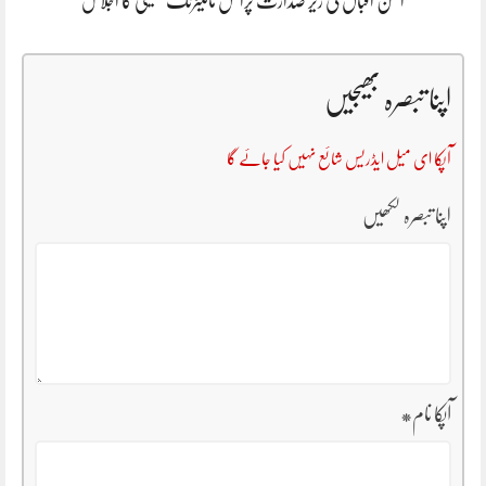
احسن اقبال کی زیر صدارت پرائس مانیٹرنگ کمیٹی کا اجلاس
اپنا تبصرہ بھیجیں
آپکا ای میل ایڈریس شائع نہیں کیا جائے گا
اپنا تبصرہ لکھیں
آپکا نام
*