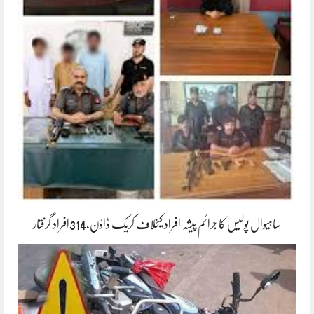
ساہیوال پولیس کا جرائم پیشہ افراد کیخلاف کریک ڈاؤن،314افراد گرفتار