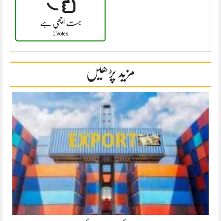
بہت اچھی ہے
0 Votes
مزید پڑھیں