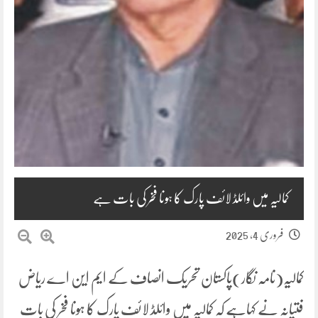
کمالیہ میں وائلڈ لائف پارک کا ہونا فخر کی بات ہے
فروری 4, 2025
کمالیہ(نامہ نگار)پاکستان تحریک انصاف کے ایم این اے ریاض
فتیانہ نے کہاہے کہ کمالیہ میں وائلڈ لائف پارک کا ہونا فخر کی بات