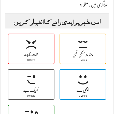
کیٹاگری میں :
صفحہ 4
اس خبر پر اپنی رائے کا اظہار کریں
بہتر ہو سکتی تھی
سخت نا پسند
0 Votes
0 Votes
اچھی ہے
ٹھیک ہے
0 Votes
0 Votes