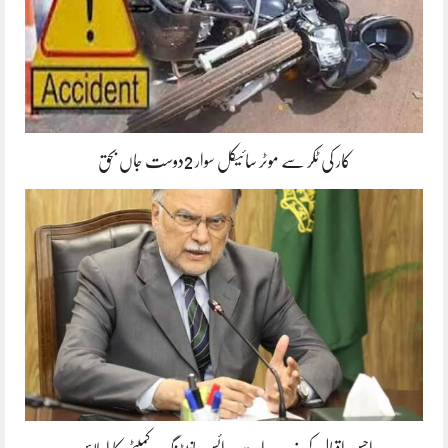
کار کی ٹکر سے موٹر سائیکل سوار 2دوست جاں بحق