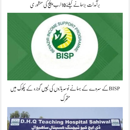
برآمدات بڑھانے کیلئے10ارب پیکج کی منظور ی
BISPکے سروے کے بہانے نوسربازوں کی ٹیمیں گوجرہ کے چکوک میں
متحرک