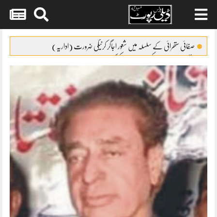
Skip
to
صفائی ستھرائی کے سلسلہ میں شعور اجاگر کرنیکی ضرورت (اداریہ)
content
برآمدات بڑھانے کیلئے10ارب پیکج کی منظور ی
BISPکے سروے کے بہانے نوسربازوں کی ٹیمیں گوجرہ کے چکوک میں
متحرک
ساہیوال ٹیچنگ ہسپتال میں کمپیوٹر نظام کی فراہمی
ساہیوال پولیس کا جرائم پیشہ افراد کیخلاف کریک ڈاؤن،314افراد گرفتار