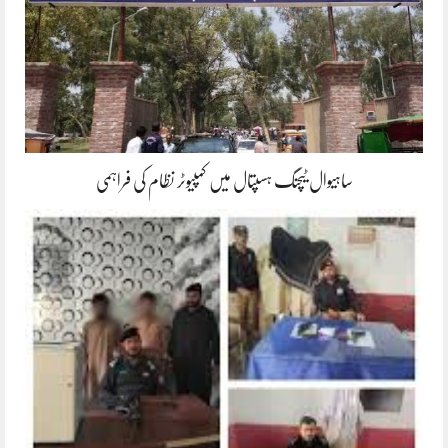
ساہیوال ٹیچنگ ہسپتال میں کمپیوٹر نظام کی فراہمی