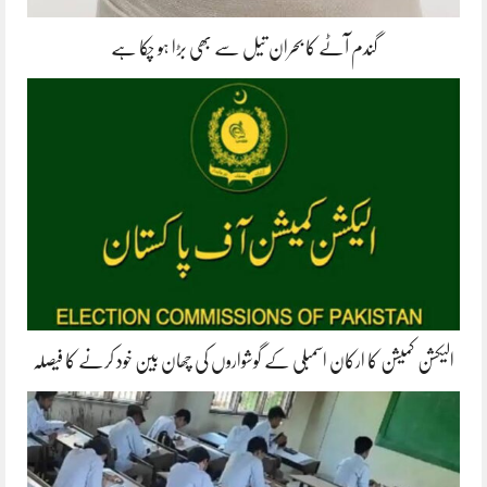
گندم آٹے کا بحران تیل سے بھی بڑا ہو چکا ہے
الیکشن کمیشن کا ارکان اسمبلی کے گوشواروں کی چھان بین خود کرنے کا فیصلہ