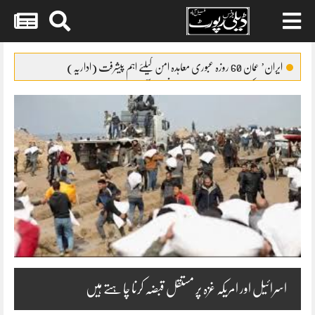
Skip
to
ایران’ عمان 60 روزہ عبوری معاہدہ امن کیلئے اہم پیشرفت (اداریہ)
content
جائیکا وفد کی مریم نواز سے ملاقات،فیصل آباد میں واٹر سپلائی منصوبوں پر
پیشرفت کا جائزہ
ایس ایس سی امتحانات 2026ء کا شیڈول جاری
پنشن فنڈز کی سرمایہ کاری سے خزانے کو نقصان پہنچانے کے معاملے کی
انکوائری شروع
گندم آٹے کا بحران تیل سے بھی بڑا ہو چکا ہے
اسرائیل اور امریکہ غزہ پر مستقل قبضہ کرنا چاہتے ہیں