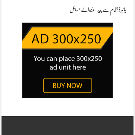
ہائبرڈ نظام سے پیدا ہونیوالے مسائل