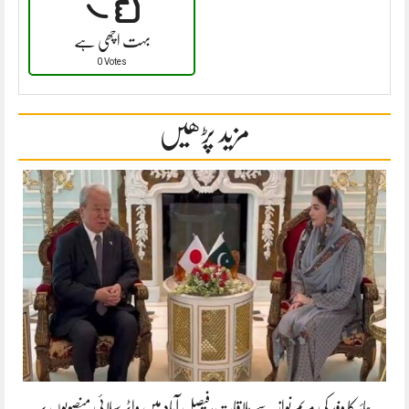
بہت اچھی ہے
0 Votes
مزید پڑھیں
جائیکا وفد کی مریم نواز سے ملاقات،فیصل آباد میں واٹر سپلائی منصوبوں پر