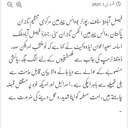
فروری 1, 2025
فیصل آباد(سٹاف رپورٹر)وائس چیئرمین مرکزی تنظیم تاجران
پاکستان ،وائس چیئرمین انجمن تاجران سٹی رجسٹرڈ فیصل آبادملک
اسامہ سعیداعوان ایڈووکیٹ نے کہا ہے کہ نو منتخب امریکن صدر
ڈونلڈ ٹرمپ کی جانب سے فلسطینیوں کے لئے الگ جگہ رہائشی
منصوبے کے حوالے سے دیا جانے والا بیان قابل مذمت ہے
بلی تھیلے سے باہر ا چکی ہے ، اسرائیل اور امریکہ غزہ پر مستقل قبضہ
چاہتے ہیں، امت مسلمہ کو اپنا شدید ردعمل دینے کی ضرورت ہے
۔