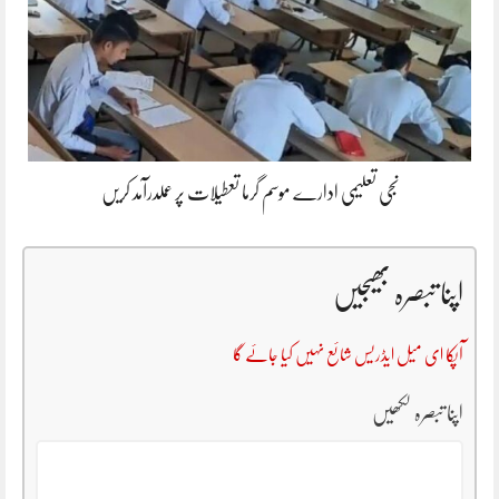
نجی تعلیمی ادارے موسم گرما تعطیلات پر عملدرآمد کریں
اپنا تبصرہ بھیجیں
آپکا ای میل ایڈریس شائع نہیں کیا جائے گا
اپنا تبصرہ لکھیں