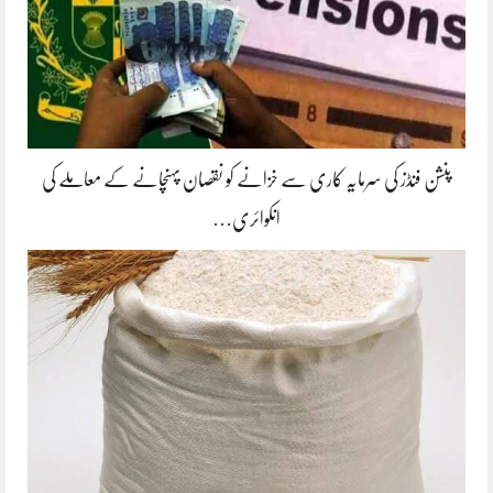
پنشن فنڈز کی سرمایہ کاری سے خزانے کو نقصان پہنچانے کے معاملے کی
انکوائری…