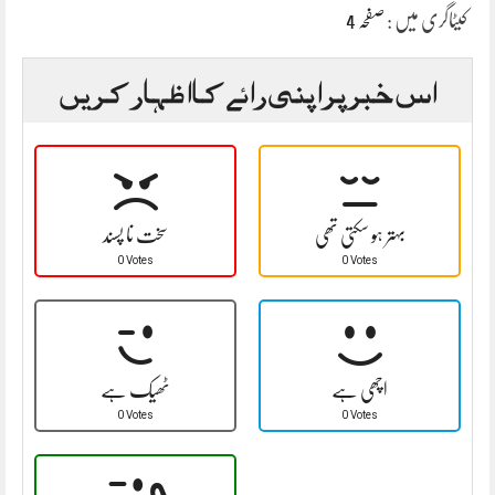
کیٹاگری میں :
صفحہ 4
اس خبر پر اپنی رائے کا اظہار کریں
بہتر ہو سکتی تھی
سخت نا پسند
0 Votes
0 Votes
اچھی ہے
ٹھیک ہے
0 Votes
0 Votes