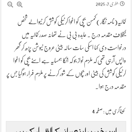
جنوری 7, 2025
کمالیہ(نامہ نگار)کمسن بچی کو اغوا کرنیکی کوشش کرنیوالے شخص
کیخلاف مقدمہ درج ۔ عابدہ بی بی نے تھانہ صدر کمالیہ میں
درخواست دی کہا اسکی سات سالہ بیٹی عروج ٹیوشن پڑھ کر گھر
واپس آرہی تھی کہ ملزم نواز جو کہ انکا ہمسایہ ہے اسنے بچی کو اغوا
کرنیکی کوشش کی بیٹی اور بچوں کے شور کرنے پر ملزم فرار ہوگیا جس پر
مقد مہ درج ہوا۔
کیٹاگری میں :
صفحہ 4
اس خبر پر اپنی رائے کا اظہار کریں