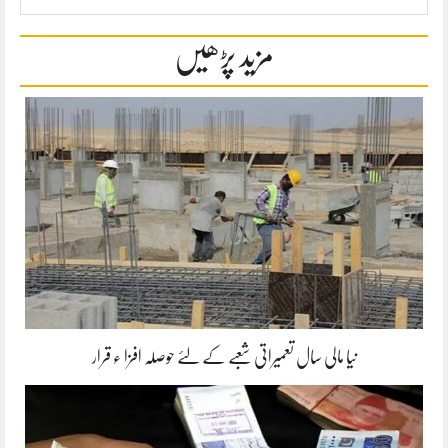
مزید پڑھیں
نیا مالی سال تعمیراتی شعبے کے لئے حوصلہ افزا ء قرار