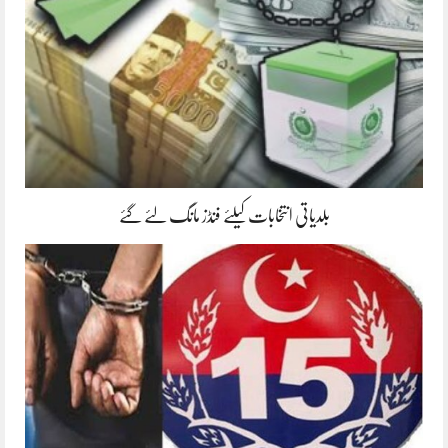
بلدیاتی انتخابات کیلئے فنڈز مانگ لئے گئے