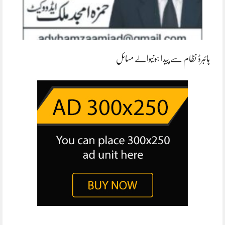
ہائبرڈ نظام سے پیدا ہونیوالے مسائل