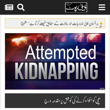
Skip
to
ہر انسان اپنی ضروریات اور حالات کے مطابق فیصلے کرتا ہے’ سشمیتا
content
مکھرجی
دپیکا ککڑنے اپنی مرضی سے اسلام قبول کیا’ جیاتی بھاٹیا
فلم ”میرا لیاری” آسکر ایوارڈ کی دوڑ میں شامل ہوگئی
سیف علی خان بچپن میں پیسے چراتے تھے’ بہن صبا پٹودی
سنجے کپور جائیداد تنازع’بھارتی سپریم کورٹ بھی تنگ
بچی کو اغواء کرنے کی کوشش پر مقدمہ درج