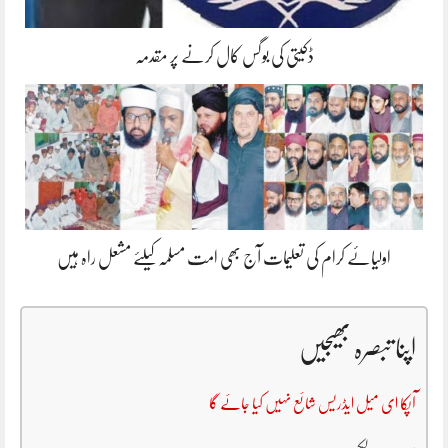
ڈکیتی کی بوگس کال کرنے پر مقدمہ
اولیائے کرام کی تعلیمات آج بھی امت مسلمہ کیلئے مشعل راہ ہیں
اپنا تبصرہ بھیجیں
آپکا ای میل ایڈریس شائع نہیں کیا جائے گا