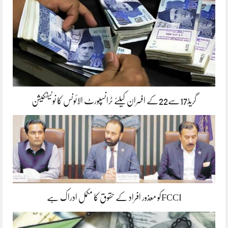
گریڈ17سے22کے افسران کیلئے ٹرانسپورٹ الائونس کا نوٹیفکیشن
FCCIکو معذور افراد کے حقوق کا مکمل ادراک ہے