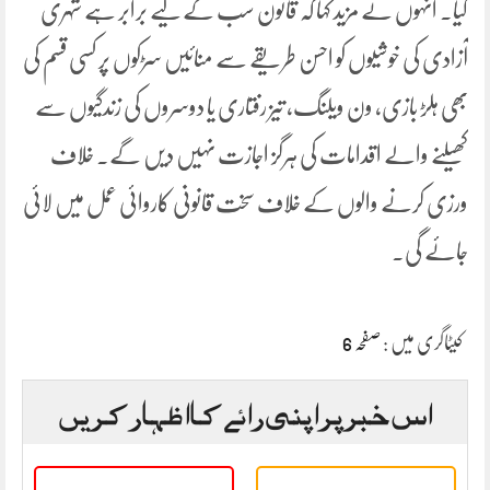
کیا۔ انہوں نے مزید کہا کہ قانون سب کے لیے برابر ہے شہری
آزادی کی خوشیوں کو احسن طریقے سے منائیں سڑکوں پر کسی قسم کی
بھی ہلڑ بازی، ون ویلنگ، تیز رفتاری یا دوسروں کی زندگیوں سے
کھیلنے والے اقدامات کی ہرگز اجازت نہیں دیں گے۔ خلاف
ورزی کرنے والوں کے خلاف سخت قانونی کاروائی عمل میں لائی
جائے گی۔
کیٹاگری میں :
صفحہ 6
اس خبر پر اپنی رائے کا اظہار کریں