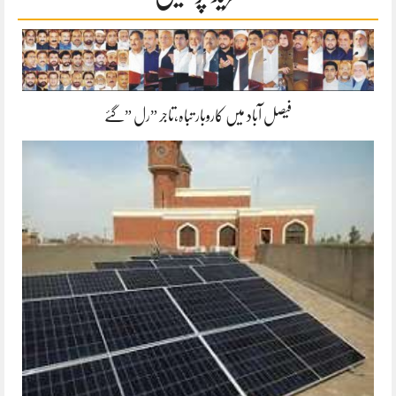
فیصل آباد میں کاروبار تباہ،تاجر ”رل ”گئے