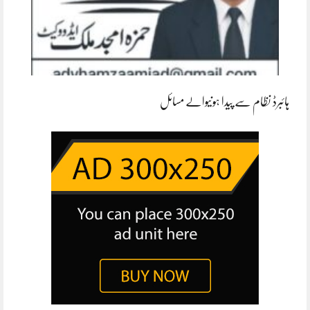
ہائبرڈ نظام سے پیدا ہونیوالے مسائل