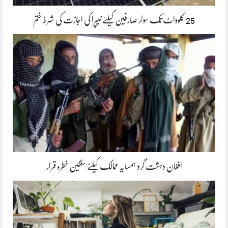
25 کلوواٹ تک سولر صارفین کیلئے نیپرا کی اجازت کی شرط ختم
افغان دہشت گرد ہمسایہ ممالک کیلئے سنگین خطرہ قرار