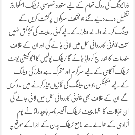
ڈرائیونگ کی روک تھام کے لیے متعدد خصوصی ٹریفک اسکوارڈز
تشکیل دے دیے گئے جو مختلف سڑکوں پر گشت کریں گے
ویلنگ کرنے والے ویلرز کے لیے کوئی رعایت کی گنجائش نہیں
سخت قانونی کارروائی عمل میں لائی جائے گی اور ان کے خلاف
مقدمات کا اندراج کروایا جائے گا ٹریفک پولیس کا ایجوکیشن یونٹ
ٹریفک آگاہی کے لیے سرگرم اور متحرک ہے ویلرز کی ویلنگ
کے لیے مکینکس جو ون ویلنگ کی گاڑیاں تیار کرنے میں مدد کریں
گے ان کے خلاف بھی قانونی کارروائی عمل میں لائی جائے گی
ان خیالات کا اظہار چیف ٹریفک آفیسر ناصر جاوید رانا نے یوم
آزادی کے حوالے سے جامع ٹریفک پلان کے اجرا کے موقع پہ