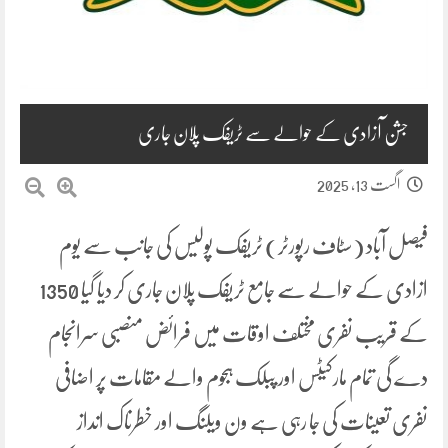
جشن آزادی کے حوالے سے ٹریفک پلان جاری
اگست 13, 2025
فیصل آباد (سٹاف رپورٹر) ٹریفک پولیس کی جانب سے یوم
ازادی کے حوالے سے جامع ٹریفک پلان جاری کر دیا گیا 1350
کے قریب نفری مختلف اوقات میں فرائض منصبی سرانجام
دے گی تمام مارکیٹس اور پبلک ہجوم والے مقامات پر اضافی
نفری تعینات کی جا رہی ہے ون ویلنگ اور خطرناک انداز