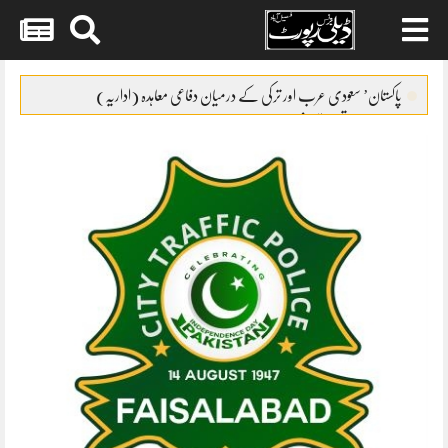
Skip
to
پاکستان’ سعودی عرب اور ترکی کے درمیان دفاعی معاہدہ (اداریہ)
content
نیا مالی سال تعمیراتی شعبے کے لئے حوصلہ افزا ء قرار
گریڈ17سے22کے افسران کیلئے ٹرانسپورٹ الائونس کا نوٹیفکیشن
FCCIکو معذور افراد کے حقوق کا مکمل ادراک ہے
بلدیاتی انتخابات کیلئے فنڈز مانگ لئے گئے