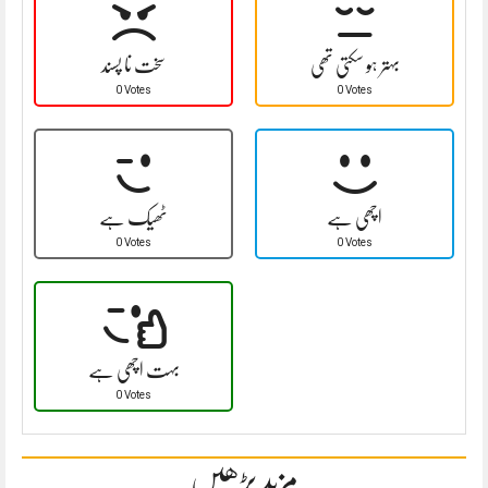
بہتر ہو سکتی تھی
سخت نا پسند
0 Votes
0 Votes
اچھی ہے
ٹھیک ہے
0 Votes
0 Votes
بہت اچھی ہے
0 Votes
مزید پڑھیں