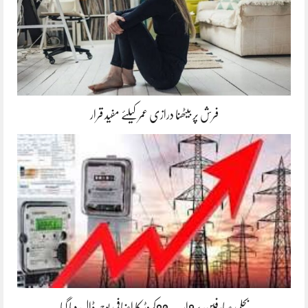
فرش پر بیٹھنا درازی عمر کیلئے مفید قرار
بجلی صارفین پر9ارب80کروڑ کا اضافی بوجھ ڈال دیا گیا