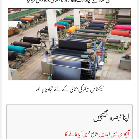
ٹیکسٹائل سیکٹر کی بحالی کے لئے تجاویز پر غور
اپنا تبصرہ بھیجیں
آپکا ای میل ایڈریس شائع نہیں کیا جائے گا