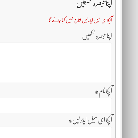
اپنا تبصرہ بھیجیں
آپکا ای میل ایڈریس شائع نہیں کیا جائے گا
اپنا تبصرہ لکھیں
آپکا نام
*
آپکا ای میل ایڈریس
*