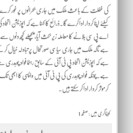
کی غفلت کے باعث ملک میں جاری بحرانوں پر غور کرے گ
کیلئے اپنا کردار ادا کرے گا۔ذرائع کا کہنا ہے کہ اپوزیشن اتحا
اے پی سی بلانے کا معاملہ زیر بحث آیا، پچھلے کچھ دنوں سے، 
ہے تاکہ ملک میں جاری سیاسی صورتحال پر تبادلہ خیال کر کے 
ہے کہ اپوزیشن اتحاد پی ٹی آئی کے سابق رہنما فواد چوہدری سے
ہے۔چونکہ فواد چوہدری کی پی ٹی آئی میں واپسی کا ابھی تک 
کرموثر کردار ادا کر سکتے ہیں۔
کیٹاگری میں :
صفحہ 1
اس خبر پر اپنی