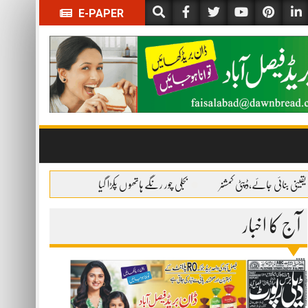
E-PAPER
قینی بنائی جائے،ڈپٹی کمشنر
بجلی چور رنگے ہاتھو ں پکڑا گیا
آج کا اخبار