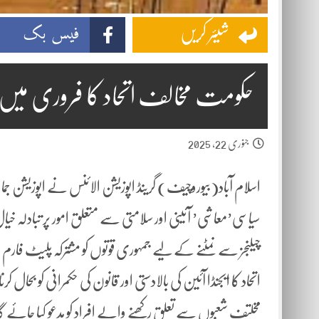
فیس بک
شیئر کریں
حکومت مخالف اتحاد کا فروری میں
جنوری 22, 2025
اسلام آباد(بیوروچیف) گرینڈ اپوزیشن الائنس نے اپوزیشن جم
سیاسی’معاشی’ آئینی اور سلامتی سے متعلق امور پر تبادلہ 
چیلنجز سے نمٹنے کے لیے جمہوری قوتوں کو مشترکہ پلیٹ فار
اتحاد کا ایجنڈا آئین کی بالادستی اور قانون کی حکمرانی کو بح
مخلتف شعبوں سے تعلق رکھنے والے افراد کو مدعو کیا جائے گ