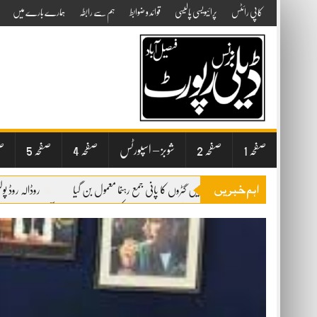
Skip
کاپی رائٹس
پرائیویسی پالیسی
قوائد و ضوابط
ہم سے رابطہ
ہمارے بارے میں
to
content
صفحہ 1
صفحہ 2
شوبز – اسپورٹس
صفحہ 4
صفحہ 5
صف
اہم خبریں
ذوالفقار کالونی میں گٹروں کا پانی جمع رہنما معمول بن گیا
روڈالہ روڈ پو
یورپ میں بد ترین خشک سالی دریا سوکھنے پر قدیم باقیات برآمد