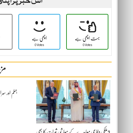
بہت اچھی ہے
اچھی ہے
ٹ
0 Votes
0 Votes
مزی
جہلم اور سرا
3ملکی دفاعی معاہدے کے معاشی ثمرات کا بھی