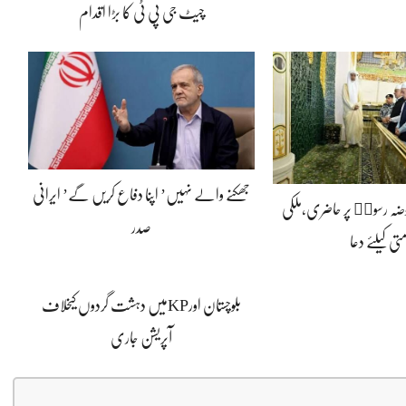
چیٹ جی پی ٹی کا بڑا اقدام
جھکنے والے نہیں’ اپنا دفاع کریں گے’ ایرانی
ضہ رسولۖ پر حاضری،ملکی
صدر
تی کیلئے دعا
بلوچستان اورKPمیں دہشت گردوں کیخلاف
آپریشن جاری