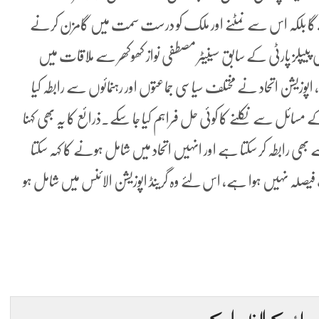
ا بلکہ اس سے نمٹنے اور ملک کو درست سمت میں گامزن کرنے
د کی پیپلز پارٹی کے سابق سینیٹر مصطفی نواز کھوکھر سے ملاقات میں
اپوزیشن اتحاد نے مختلف سیاسی جماعتوں اور رہنمائوں سے رابطہ کیا
مسائل سے نکلنے کا کوئی حل فراہم کیا جا سکے۔ذرائع کا یہ بھی کہنا
 بھی رابطہ کر سکتا ہے اور انہیں اتحاد میں شامل ہونے کا کہہ سکتا
فیصلہ نہیں ہوا ہے، اس لئے وہ گرینڈ اپوزیشن الائنس میں شامل ہو
 رائے کا اظہار کریں