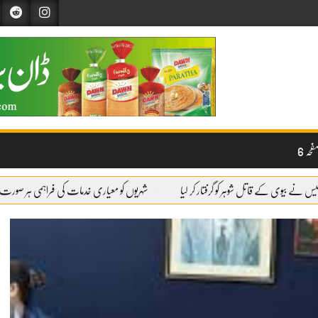
حہ 6
لیس نے بیوی کے قاتل شوہر کو گرفتار کر لیا
شہریوں کو معیاری خدمات کی فراہمی ہر صورت ی