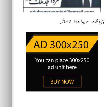
ہائبرڈ نظام سے پیدا ہونیوالے مسائل