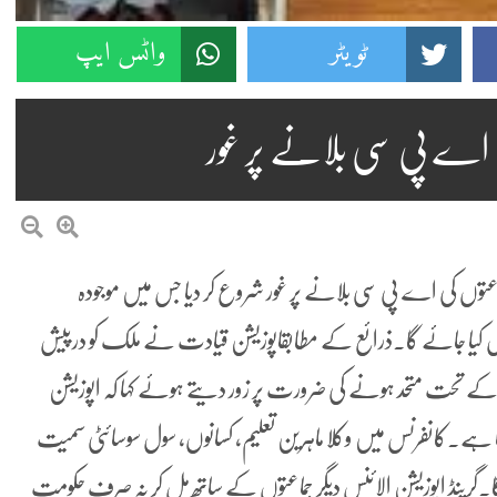
ٹویٹر
واٹس ایپ
 اے پی سی بلانے پر غور
اعتوں کی اے پی سی بلانے پر غور شروع کر دیا جس میں موجودہ
خیال کیا جائے گا۔ذرائع کے مطابقاپوزیشن قیادت نے ملک کو درپیش
م کے تحت متحد ہونے کی ضرورت پر زور دیتے ہوئے کہا کہ اپوزیشن
ال کرنا ہے۔کانفرنس میں وکلا ماہرین تعلیم، کسانوں، سول سوسائٹی سمیت
ا۔گرینڈ اپوزیشن الائنس دیگر جماعتوں کے ساتھ مل کر نہ صرف حکومت