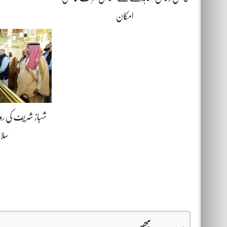
امکان
شہباز شریف کی رو
سلام