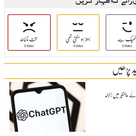
ھیک ہے
بہتر ہو سکتی تھی
سخت نا پسند
0 Votes
0 Votes
0 Votes
د پڑھیں
ئے عالمگیر میں زلزلہ