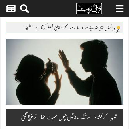
Skip
to
ہر انسان اپنی ضروریات اور حالات کے مطابق فیصلے کرتا ہے’ سشمیتا
content
مکھرجی
دپیکا ککڑنے اپنی مرضی سے اسلام قبول کیا’ جیاتی بھاٹیا
فلم ”میرا لیاری” آسکر ایوارڈ کی دوڑ میں شامل ہوگئی
سیف علی خان بچپن میں پیسے چراتے تھے’ بہن صبا پٹودی
سنجے کپور جائیداد تنازع’بھارتی سپریم کورٹ بھی تنگ
شوہر کے تشدد سے تنگ خاتون بچوں سمیت تھانے پہنچ گئی