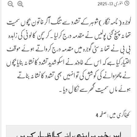
جنوری 13, 2025
گوجرہ ( نامہ نگار )شو ہر کے تشدد سے تنگ آ کر خا تو ن بچو ں سمیت
تھا نہ پہنچ گئی پولیس نے مقدمہ درج کرلیا ۔ کر سچن کا لو نی کی زاہدہ
بی بی نے تھا نہ سٹی گوجرہ میں مقدمہ درج کرواتے ہو ئے مو قف
اختیار کیا ہے کہ اس کے خاوند نے اسکو شدید تشدد کا نشا نہ بنایا بچو ں
نے چھڑوانے کی کو شش کی تو انہیں بھی تشدد کا نشا نہ بناتے
ہوئے ما ں سمیت گھر سے نکا ل دیا ۔
کیٹاگری میں :
صفحہ 4
اس خبر پر اپنی رائے کا اظہار کریں