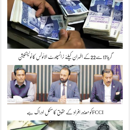
گریڈ17سے22کے افسران کیلئے ٹرانسپورٹ الائونس کا نوٹیفکیشن
FCCIکو معذور افراد کے حقوق کا مکمل ادراک ہے