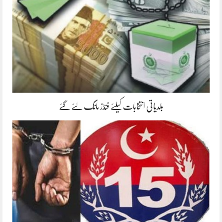
بلدیاتی انتخابات کیلئے فنڈز مانگ لئے گئے