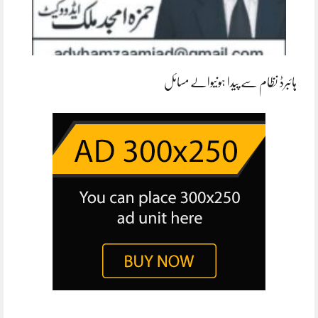
ہائبرڈ نظام سے پیدا ہونیوالے مسائل