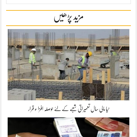
مزید پڑھیں
نیا مالی سال تعمیراتی شعبے کے لئے حوصلہ افزا ء قرار