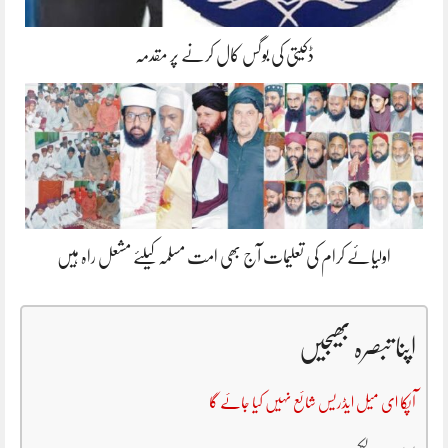
ڈکیتی کی بوگس کال کرنے پر مقدمہ
اولیائے کرام کی تعلیمات آج بھی امت مسلمہ کیلئے مشعل راہ ہیں
اپنا تبصرہ بھیجیں
آپکا ای میل ایڈریس شائع نہیں کیا جائے گا