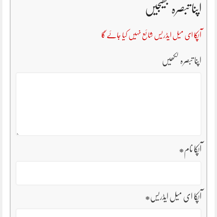
اپنا تبصرہ بھیجیں
آپکا ای میل ایڈریس شائع نہیں کیا جائے گا
اپنا تبصرہ لکھیں
آپکا نام
*
آپکا ای میل ایڈریس
*