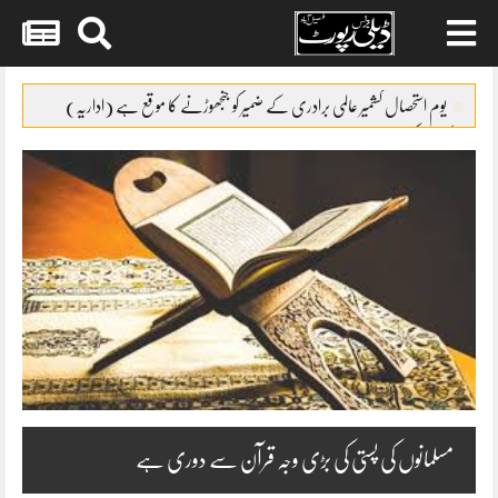
Skip
to
یوم استحصال کشمیر عالمی برادری کے ضمیر کو جنجھوڑنے کا موقع ہے (اداریہ)
content
کپاس کی پیداوار میں32فیصد اضافہ
ایئرپورٹ پولیس نے2مبینہ ڈاکوئوں کو گرفتار کر لیا
سوشل میڈیا کا غلط استعمال کرنیوالوں کے گرد گھیرا تنگ
پاپڑوں کی جعلی پیکنگ پر فیکٹری مالکان کیخلاف مقدمہ درج
مسلمانوں کی پستی کی بڑی وجہ قرآن سے دوری ہے