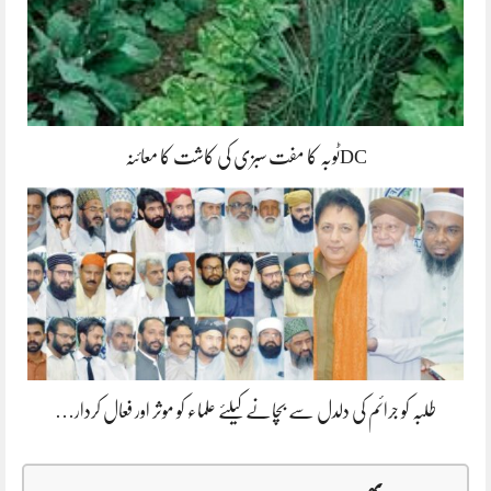
DCٹوبہ کا مفت سبزی کی کاشت کا معائنہ
طلبہ کو جرائم کی دلدل سے بچانے کیلئے علماء کو موثر اور فعال کردار…