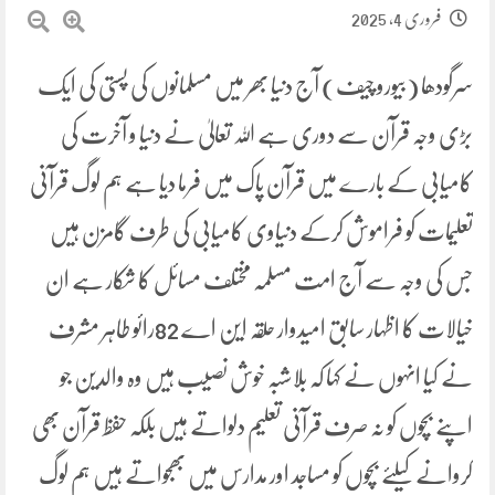
فروری 4, 2025
سرگودھا (بیورو چیف) آج دنیا بھر میں مسلمانوں کی پستی کی ایک
بڑی وجہ قرآن سے دوری ہے اللہ تعالیٰ نے دنیا و آخرت کی
کامیابی کے بارے میں قرآن پاک میں فرما دیا ہے ہم لوگ قرآنی
تعلیمات کو فراموش کرکے دنیاوی کامیابی کی طرف گامزن ہیں
جس کی وجہ سے آج امت مسلمہ مختلف مسائل کا شکار ہے ان
خیالات کا اظہار سابق امیدوار حلقہ این اے 82رائو طاہر مشرف
نے کیا انہوں نے کہا کہ بلاشبہ خوش نصیب ہیں وہ والدین جو
اپنے بچوں کو نہ صرف قرآنی تعلیم دلواتے ہیں بلکہ حفظ قرآن بھی
کروانے کیلئے بچوں کو مساجد اور مدارس میں بھجواتے ہیں ہم لوگ