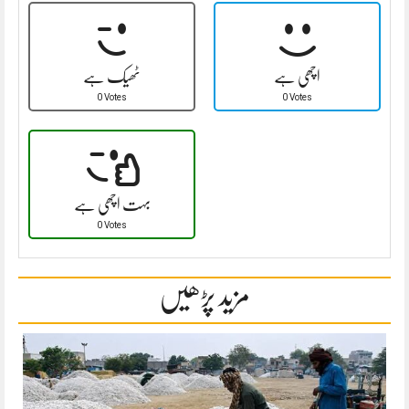
اچھی ہے
ٹھیک ہے
0 Votes
0 Votes
بہت اچھی ہے
0 Votes
مزید پڑھیں