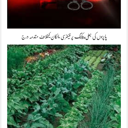
پاپڑوں کی جعلی پیکنگ پر فیکٹری مالکان کیخلاف مقدمہ درج