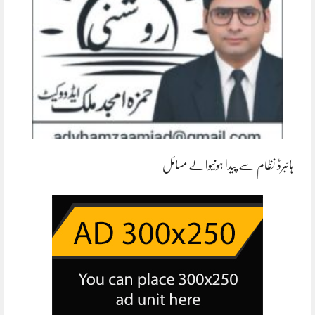
ہائبرڈ نظام سے پیدا ہونیوالے مسائل