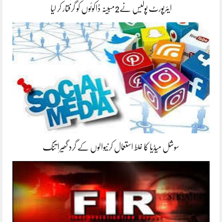
ایئرپورٹ پولیس نے2مبینہ ڈاکوئوں کو گرفتار کر لیا
سوشل میڈیا کا غلط استعمال کرنیوالوں کے گرد گھیرا تنگ