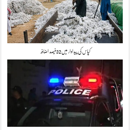
کپاس کی پیداوار میں32فیصد اضافہ