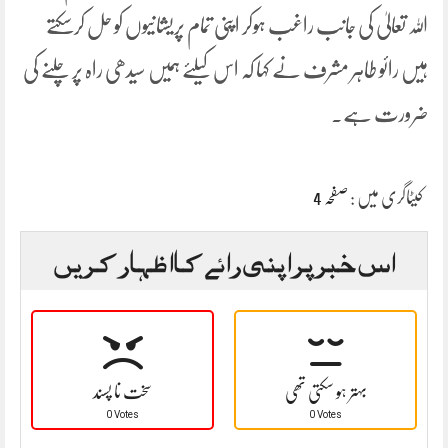
اللہ تعالیٰ کی جانب راغب ہوکر اپنی تمام پریشانیوں کو حل کرسکتے
ہیں رائو طاہر مشرف نے کہا کہ اس کیلئے ہمیں سیدھی راہ پر چلنے کی
ضرورت ہے۔
کیٹاگری میں :
صفحہ 4
اس خبر پر اپنی رائے کا اظہار کریں
بہتر ہو سکتی تھی
سخت نا پسند
0 Votes
0 Votes