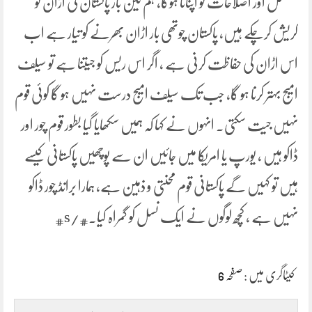
تسلسل اور اصلاحات کو اپنانا ہوگا، ہم تین بار پاکستان کی اڑان کو
کریش کرچکے ہیں، پاکستان چوتھی بار اڑان بھرنے کو تیار ہے اب
اس اڑان کی حفاظت کرنی ہے ، اگر اس ریس کو جیتنا ہے تو سیلف
امیج بہتر کرنا ہو گا، جب تک سیلف امیج درست نہیں ہو گا کوئی قوم
نہیں جیت سکتی۔ انہوں نے کہا کہ ہمیں سکھایا گیا بطور قوم چور اور
ڈاکو ہیں ، یورپ یا امریکا میں جائیں ان سے پوچھیں پاکستانی کیسے
ہیں تو کہیں گے پاکستانی قوم محنتی و ذہین ہے، ہمارا برانڈ چور ڈاکو
نہیں ہے ، کچھ لوگوں نے ایک نسل کو گمراہ کیا۔#/s#
کیٹاگری میں :
صفحہ 6