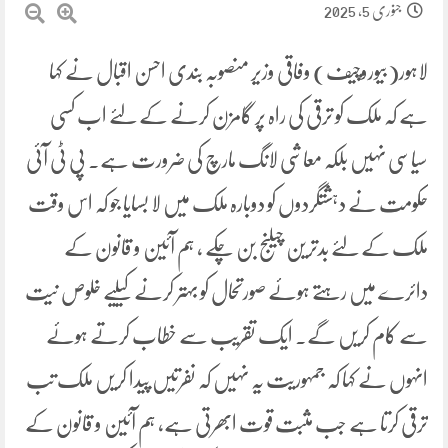
جنوری 5, 2025
لاہور(بیوروچیف) وفاقی وزیر منصوبہ بندی احسن اقبال نے کہا
ہے کہ ملک کو ترقی کی راہ پر گامزن کرنے کے لئے اب کسی
سیاسی نہیں بلکہ معاشی لانگ مارچ کی ضرورت ہے۔ پی ٹی آئی
حکومت نے دہشتگردوں کو دوبارہ ملک میں لا بسایا جو کہ اس وقت
ملک کے لئے بدترین چیلنج بن چکے ، ہم آئین و قانون کے
دائرے میں رہتے ہوئے صورتحال کو بہتر کرنے کیلیے خلوص نیت
سے کام کریں گے۔ ایک تقریب سے خطاب کرتے ہوئے
انہوں نے کہا کہ جمہوریت یہ نہیں کہ نفرتیں پیدا کریں ملک تب
ترقی کرتا ہے جب مثبت قوت ابھرتی ہے، ہم آئین و قانون کے