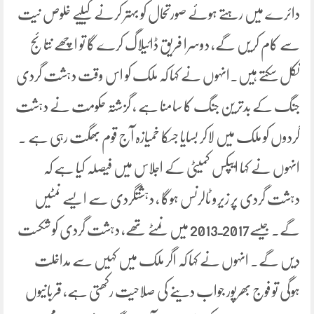
دائرے میں رہتے ہوئے صورتحال کو بہتر کرنے کیلیے خلوص نیت
سے کام کریں گے، دوسرا فریق ڈائیلاگ کرے گا تو اچھے نتائج
نکل سکتے ہیں۔انہوں نے کہا کہ ملک کو اس وقت دہشت گردی
جنگ کے بدترین جنگ کا سامنا ہے ، گزشتہ حکومت نے دہشت
گردوں کو ملک میں لاکر بسایا جسکا خمیازہ آج قوم بھگت رہی ہے ۔
انہوں نے کہا ایپکس کمیٹی کے اجلاس میں فیصلہ کیا ہے کہ
دہشت گردی پر زیرو ٹالرنس ہوگا ، دہشتگردی سے ایسے نمٹیں
گے۔ جیسے2017ـ2013 میں نمٹے تھے، دہشت گردی کو شکست
دیں گے۔ انہوں نے کہا کہ اگر ملک میں کہیں سے مداخلت
ہوگی تو فوج بھرپور جواب دینے کی صلاحیت رکھتی ہے، قربانیوں