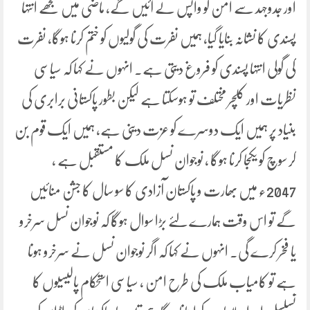
اور جدوجہد سے امن کو واپس لے آئیں گے، ماضی میں مجھے انتہا
پسندی کا نشانہ بنایا گیا، ہمیں نفرت کی گولیوں کو ختم کرنا ہوگا، نفرت
کی گولی انتہا پسندی کو فروغ دیتی ہے۔ انہوں نے کہا کہ سیاسی
نظریات اور کلچر مختلف تو ہوسکتا ہے لیکن بطور پاکستانی برابری کی
بنیاد پر ہمیں ایک دوسرے کو عزت دینی ہے، ہمیں ایک قوم بن
کر سوچ کو یکجا کرنا ہوگا ، نوجوان نسل ملک کا مستقبل ہے ،
2047ء میں بھارت و پاکستان آزادی کا سو سال کا جشن منائیں
گے تو اس وقت ہمارے لئے بڑا سوال ہوگا کہ نوجوان نسل سرخرو
یا فخر کرے گی۔ انہوں نے کہا کہ اگر نوجوان نسل نے سرخرو ہونا
ہے تو کامیاب ملک کی طرح امن ، سیاسی استحکام پالیسیوں کا