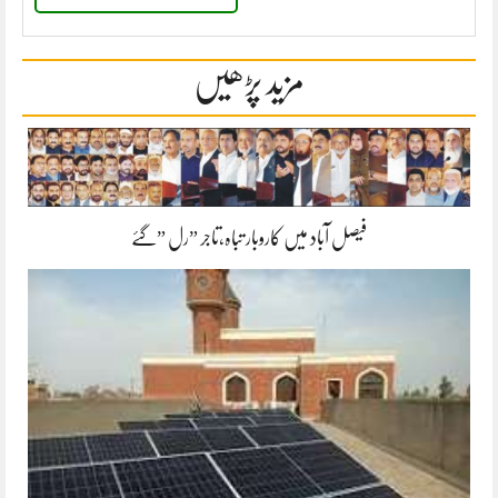
مزید پڑھیں
فیصل آباد میں کاروبار تباہ،تاجر ”رل ”گئے