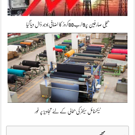
بجلی صارفین پر9ارب80کروڑ کا اضافی بوجھ ڈال دیا گیا
ٹیکسٹائل سیکٹر کی بحالی کے لئے تجاویز پر غور