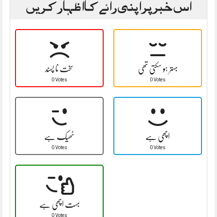
اس خبر پر اپنی رائے کا اظہار کریں
بہتر ہو سکتی تھی
سخت نا پسند
0 Votes
0 Votes
اچھی ہے
ٹھیک ہے
0 Votes
0 Votes
بہت اچھی ہے
0 Votes