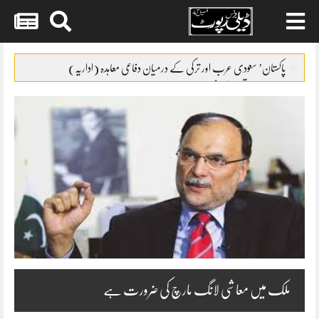
Skip
to
پاکستان’ سعودی عرب اور ترکی کے درمیان دفاعی معاہدہ (اداریہ)
content
نیا مالی سال تعمیراتی شعبے کے لئے حوصلہ افزا ء قرار
گریڈ17سے22کے افسران کیلئے ٹرانسپورٹ الائونس کا نوٹیفکیشن
FCCIکو معذور افراد کے حقوق کا مکمل ادراک ہے
بلدیاتی انتخابات کیلئے فنڈز مانگ لئے گئے
ملک میں معاشی لانگ مارچ کی ضرورت ہے