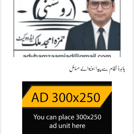
ہائبرڈ نظام سے پیدا ہونیوالے مسائل