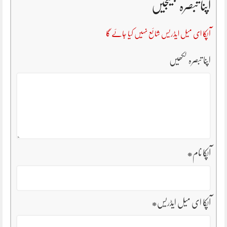
اپنا تبصرہ بھیجیں
آپکا ای میل ایڈریس شائع نہیں کیا جائے گا
اپنا تبصرہ لکھیں
آپکا نام
*
آپکا ای میل ایڈریس
*