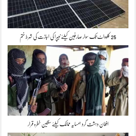
25 کلوواٹ تک سولر صارفین کیلئے نیپرا کی اجازت کی شرط ختم
افغان دہشت گرد ہمسایہ ممالک کیلئے سنگین خطرہ قرار