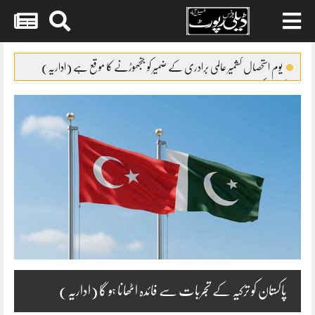
Skip
to
یوم استحصال کشمیر عالمی برادری کے ضمیر کو جنجھوڑنے کا موقع ہے (اداریہ)
content
کپاس کی پیداوار میں32فیصد اضافہ
ایئرپورٹ پولیس نے2مبینہ ڈاکوئوں کو گرفتار کر لیا
سوشل میڈیا کا غلط استعمال کرنیوالوں کے گرد گھیرا تنگ
پاپڑوں کی جعلی پیکنگ پر فیکٹری مالکان کیخلاف مقدمہ درج
پاکستان کو ترکیہ کے تجربات سے فائدہ اٹھانا ہو گا (اداریہ)