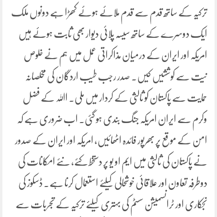
ترکیہ کے ساتھ قدم سے قدم ملائے ہوئے کھڑا ہے دونوں ملک
ایک دوسرے کے ساتھ سیسہ پلائی دیوار بھی ثابت ہوئے ہیں
امریکہ اور ایران کے درمیان مذاکراتی عمل میں ہم نے خلوص
نیت سے کوششیں کیں۔ صدر رجب طیب اردگان کی مخلصانہ
حمایت سے پاکستان کو ثالثی کے کردار میں ملی۔ اﷲ کے فضل
وکرم سے ایران امریکہ جنگ بندی ہو گئی۔ اب ضروری ہے کہ
امن کے موقع پر بھرپور فائدہ اٹھائیں، امریکہ اور ایران کے صدور
نے پاکستان کی ثالثی میں ایم او یو پر دستخط کئے، نئے امکانات کی
دوطرفہ تعاون اور علاقائی خوشحالی کیلئے استعمال کرنا ہے۔ ڈسکوز کی
نجکاری اور ٹرانسمیشن سسٹم کی بہتری کیلئے ترکیہ کے تجربات سے