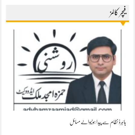
فیچر کالمز
ہائبرڈ نظام سے پیدا ہونیوالے مسائل