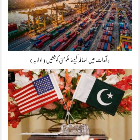
برآمدات میں اضافہ کیلئے حکومتی کوششیں (اداریہ)