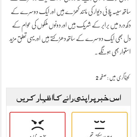
ساتھ سیسہ پلائی دیوار کی مانند کھڑے ہیں اور ایک دوسرے کے
دکھ درد میں برابر کے شریک ہیں اور دونوں ملکوں کی عوام کے
دل بھی ایک دوسرے کے ساتھ دھڑکتے ہیں اور یہی تعلق مزید
استوار بھی ہونگے۔
کیٹاگری میں :
صفحہ 2
اس خبر پر اپنی رائے کا اظہار کریں
بہتر ہو سکتی تھی
سخت نا پسند