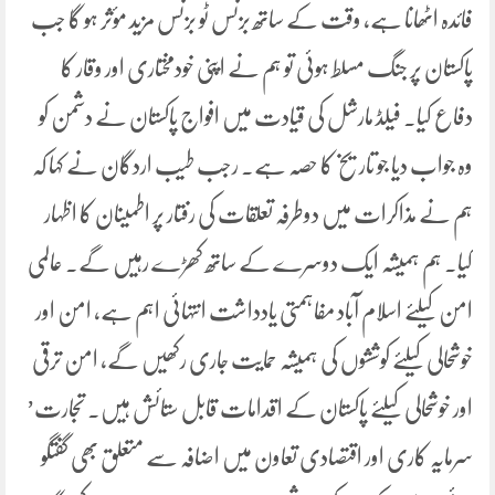
فائدہ اٹھانا ہے، وقت کے ساتھ بزنس ٹو بزنس مزید مؤثر ہو گا جب
پاکستان پر جنگ مسلط ہوئی تو ہم نے اپنی خودمختاری اور وقار کا
دفاع کیا۔ فیلڈ مارشل کی قیادت میں افواج پاکستان نے دشمن کو
وہ جواب دیا جو تاریخ کا حصہ ہے۔ رجب طیب اردگان نے کہا کہ
ہم نے مذاکرات میں دوطرفہ تعلقات کی رفتار پر اطمینان کا اظہار
کیا۔ ہم ہمیشہ ایک دوسرے کے ساتھ کھڑے رہیں گے۔ عالمی
امن کیلئے اسلام آباد مفاہمتی یادداشت انتہائی اہم ہے، امن اور
خوشحالی کیلئے کوششوں کی ہمیشہ حمایت جاری رکھیں گے، امن ترقی
اور خوشحالی کیلئے پاکستان کے اقدامات قابل ستائش ہیں۔ تجارت’
سرمایہ کاری اور اقتصادی تعاون میں اضافہ سے متعلق بھی گفتگو