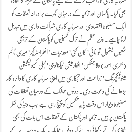
سرمایہ کاری کو راغب کرنے کے لیے پاکستان کے عزم کا اعادہ
بھی کیا ۔ پاکستان اور ترکیہ کے درمیان گہرے برادرانہ تعلقات کو
ایک مضبوط اقتصادی اور سرمایہ کاری شراکت داری میں تبدیل
کرنا چاہیے۔ وزیراعظم نے ترک کمپنیوں کو پاکستان کے ترجیحی
شعبوں بشمول توانائی’ کان کنی’ معدنیات’ انفراسٹرکچر’ میری ٹائم
(بحری امور) ولاجسٹکس’ انفارمیشن ٹیکنالوجی’ ٹیلی کمیونیکیشن
مینوفیکچرنگ’ زراعت اور نجکاری میں اپنی سرمایہ کاری کا دائرہ کار
بڑھانے کی دعوت دی۔ دونوں ممالک کے درمیان تعلقات کی
مضبوط دیوار اس وقت پایہ تکمیل کو پہنچ رہی ہے جب دنیا کی نظر
پاکستان پر ہیں۔ ترکیہ اور پاکستان کے تعلقات اس بات کی بھی
غمازی کرتے دکھائی دیئے کہ دونوں ممالک ایک دوسرے کے