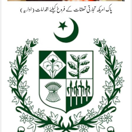
پاک امریکہ تجارتی تعلقات کے فروغ کیلئے اقدامات (اداریہ)