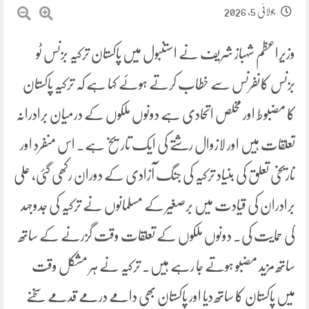
جولائی 5, 2026
وزیراعظم شہباز شریف نے استنبول میں پاکستان ترکیہ بزنس ٹو
بزنس کانفرنس سے خطاب کرتے ہوئے کہا ہے کہ ترکیہ پاکستان
کا مضبوط اور مخلص اتحادی ہے دونوں ملکوں کے درمیان برادرانہ
تعلقات ہیں اور لازوال رشتے کی ایک تاریخ ہے۔ اس منفرد اور
تاریخی تعلق کی بنیاد ترکیہ کی جنگ آزادی کے دوران رکھی گئی، علی
برادران کی قیادت میں برصغیر کے مسلمانوں نے ترکیہ کی جدوجہد
کی حمایت کی۔ دونوں ملکوں کے تعلقات وقت گزرنے کے ساتھ
ساتھ مزید مضبو ہوتے جا رہے ہیں۔ ترکیہ نے ہر مشکل وقت
میں پاکستان کا ساتھ دیا اور پاکستان بھی دامے درمے قدمے سخنے