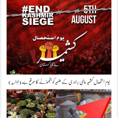
یوم استحصال کشمیر عالمی برادری کے ضمیر کو جنجھوڑنے کا موقع ہے (اداریہ)