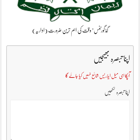
گڈگورننس’ وقت کی اہم ترین ضرورت (اداریہ)
اپنا تبصرہ بھیجیں
آپکا ای میل ایڈریس شائع نہیں کیا جائے گا
اپنا تبصرہ لکھیں