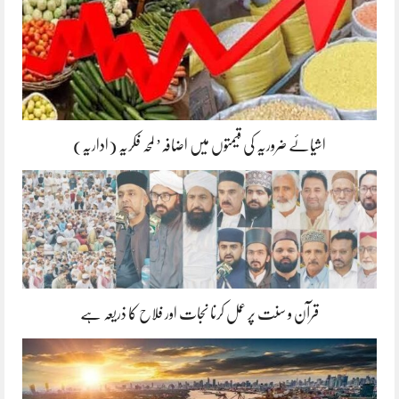
اشیائے ضروریہ کی قیمتوں میں اضافہ’ لمحہ فکریہ (اداریہ)
قرآن و سنت پر عمل کرنا نجات اور فلاح کا ذریعہ ہے