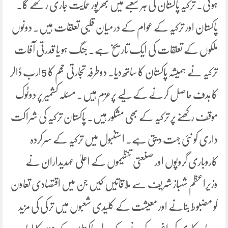
ہوئی۔ ترکیہ پاکستان کی ہر شعبے میں بھرپور حمایت جاری رکھے گا۔
پاکستان اور ترکیہ کے عوام کے درمیان قلبی تعلقات ہیں۔ دونوں
ملکوں کے تعلقات کی ایک تاریخ ہے۔ جنگ ہو یا قدرتی آفات
ترکیہ نے ہمیشہ پاکستان کا ساتھ دیا۔ دوطرفہ تجارتی حجم کا 5ارب ڈالر
کا ہدف حاصل کرنے کے لیے پرعزم ہیں۔ مسئلہ کشمیر پر دوٹوک
موقف رکھنے پر ترکیہ کے بھی مشکور ہیں۔ پاکستان ترکیہ کی شراکت
داری کو نئی جہت دیتی ہے۔ استنبول میں ترکیہ کے سرکردہ
کاروباری گروپوں اور صنعتی تنظیموں کے اعلیٰ عہدیداران نے
وزیراعظم شہباز شریف سے ملاقاتیں کیں جن میں اقتصادی تعاون
کو مضبوط بنانے اور معیشت کے کلیدی شعبوں میں ترکی کی مزید