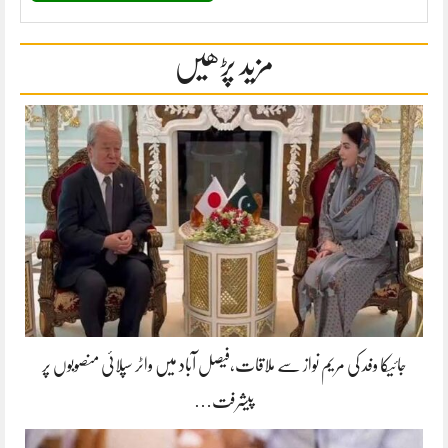
مزید پڑھیں
جائیکا وفد کی مریم نواز سے ملاقات،فیصل آباد میں واٹر سپلائی منصوبوں پر
پیشرفت…