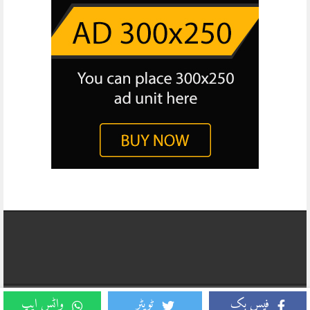
Copyright © 2026, Daily Business Report All Rights Reserved. Website
فیس بک
ٹویٹر
واٹس ایپ
Developed And Managed By
TECHNO ARCADE