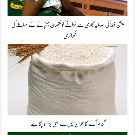
پنشن فنڈز کی سرمایہ کاری سے خزانے کو نقصان پہنچانے کے معاملے کی
انکوائری…
گندم آٹے کا بحران تیل سے بھی بڑا ہو چکا ہے