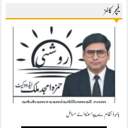
فیچر کالمز
ہائبرڈ نظام سے پیدا ہونیوالے مسائل