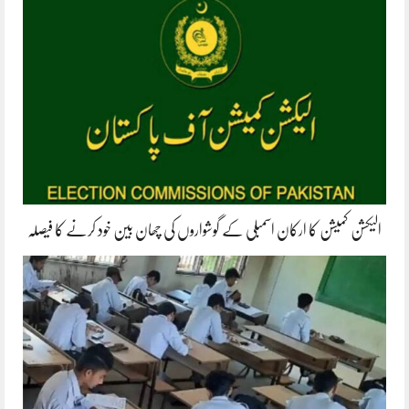
الیکشن کمیشن کا ارکان اسمبلی کے گوشواروں کی چھان بین خود کرنے کا فیصلہ