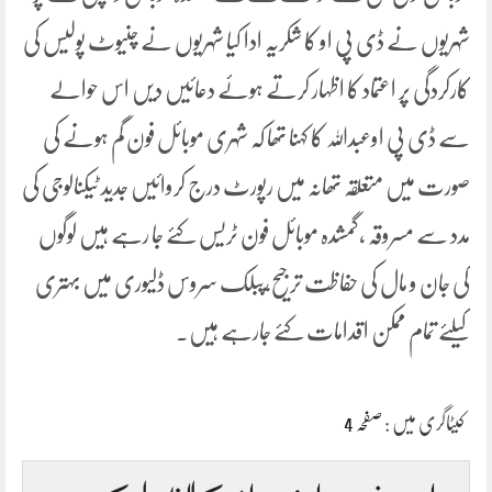
شہریوں نے ڈی پی او کا شکریہ ادا کیا شہریوں نے چنیوٹ پولیس کی
کارکردگی پر اعتماد کا اظہار کرتے ہوئے دعائیں دیں اس حوالے
سے ڈی پی اوعبداللہ کا کہنا تھا کہ شہری موبائل فون گم ہونے کی
صورت میں متعلقہ تھانہ میں رپورٹ درج کروائیں جدید ٹیکنالوجی کی
مدد سے مسروقہ ،گمشدہ موبائل فون ٹریس کئے جا رہے ہیں لوگوں
کی جان و مال کی حفاظت ترجیح،پبلک سروس ڈلیوری میں بہتری
کیلئے تمام ممکن اقدامات کئے جارہے ہیں۔
کیٹاگری میں :
صفحہ 4