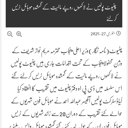
چنیوٹ پولیس نے لاکھوں روپے مالیت کے گمشدہ موبائل ٹریس
کرلئے
جنوری 27, 2025
چنیوٹ(نامہ نگار)وزیر اعلی پنجاب محترمہ مریم نواز شریف کے
وژن محفوظ پنجاب کے تحت اقدامات جاری ہیں چنیوٹ پولیس
نے لاکھوں روپے مالیت کے گمشدہ موبائل ٹریس کر لئے گئے
اس سلسلہ میں ڈی پی او دفتر چنیوٹ میں تقریب کا انعقاد کیا
گیاڈسٹرکٹ پولیس آفیسر عبداللہ احمد نے موبائل فون شہریوں کے
حوالے کئے تقریب کے دوران20سے زائد شہریوں کے ٹریس
موبائل فون ان کے حوالے کئے گئے گمشدہ موبائل واپس ملنے پر