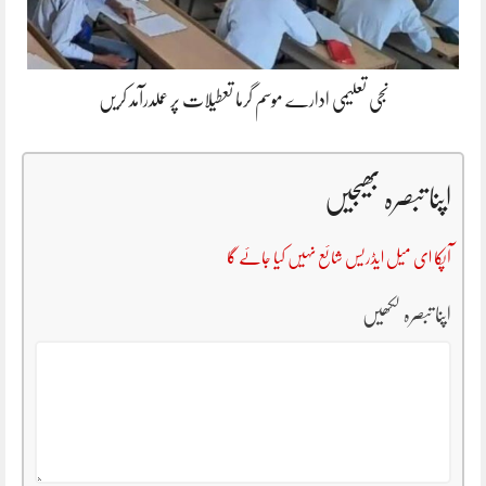
نجی تعلیمی ادارے موسم گرما تعطیلات پر عملدرآمد کریں
اپنا تبصرہ بھیجیں
آپکا ای میل ایڈریس شائع نہیں کیا جائے گا
اپنا تبصرہ لکھیں