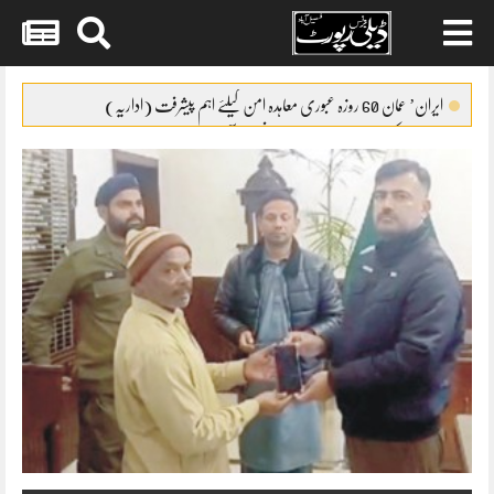
Skip
to
ایران’ عمان 60 روزہ عبوری معاہدہ امن کیلئے اہم پیشرفت (اداریہ)
content
جائیکا وفد کی مریم نواز سے ملاقات،فیصل آباد میں واٹر سپلائی منصوبوں پر
پیشرفت کا جائزہ
ایس ایس سی امتحانات 2026ء کا شیڈول جاری
پنشن فنڈز کی سرمایہ کاری سے خزانے کو نقصان پہنچانے کے معاملے کی
انکوائری شروع
گندم آٹے کا بحران تیل سے بھی بڑا ہو چکا ہے