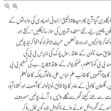
فیصل آباد(سٹاف رپورٹر) فیصل آباد ڈاکوئوں اور چوروں کی آماجگاہ بن گیا’آج پھر مزید76ڈکیتی’راہزنی اور چوری کی وارداتوں کے
ون چھین لیے گئے’متعدد شہریوں کی موٹرسائیکلیں’رکشے اور
لاکھوں کے مویشی چور لے اڑے،اوباش افرادنے سبز باغ دکھا کر 3لڑکیوں اور دو طالبعلموں سمیت7افراد کو اغوا کرلیا،پولیس
 مدینہ ٹائون کے علاقہ رسول پارک کی نذیراں بی بی کی
بیٹی(ک)،کھرڑیانوالہ کے علاقہ ورکشاپ سٹاپ کی ہمشیرہ آمنہ بی بی کو نامعلوم،ٹھیکریوالہ کے علاقہ67ج۔ب کی تسلیم بی بی
ا بیٹا آٹھویں کا طالب علم عباس علی،خانوآنہ چوک کا طالبعلم
 کا بھائی احسن،گلستان کالونی کے عامر کا بیٹا فائق،نوابانوالہ کا آصف اور نشاط آباد
 دوست سے ملنے کیلئے گھر سے نکلے واپس نہ آئے،پولیس مصروف
مد کے گھر داخل ہونے والے ڈاکواہل خانہ کو یرغمال بنا کر