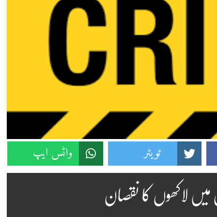
ٹویٹر
واٹس ایپ