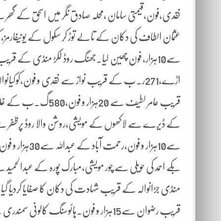
عثمان الطاف کی دکان کے تالے توڑ کر سکول کے یونیفارمز،
سے10ہزار، فون چھین لیا۔جھنگ روڈ لکڑ منڈی کے قر
اڑے،271ر۔ب کے قریب نواز سے نقدی و فون،کوکیانوا
کے ڈیرے سے لاکھوں کے مویشی،روشن والا روڈ پرظفر سے
بکے احمد کی حویلی سے چور مویشی،مبارک پورہ کے عبدالحمید
قریب رضوان سے15ہزار و فون۔ہائوسنگ کالو