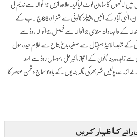
ڈ پر ثاقب سے13ہزار ودیگر وارداتوں میں لاکھوں کا سامان لوٹ لیا گیا۔علاوہ ازیں جڑانوالہ سے ندیم کی
جیپ،نیوگارڈن ٹائون کے عامر شہزاد ،محمد غوث نگر کے عرفان،الٰہی آباد کے انیس ،پیپلز کالونی سے شہزاد،66ج ۔ب کے
اندلہ کے واجد،دانہ منڈی جڑانوالہ سے فیصل،جڑانوالہ روڈ سے
ی کے شاہد،الائیڈ ہسپتال سے صغیر،باغ جناح سے غلام حیدر،سول
ل سے زاہد،مدینہ ٹائون کے اعجاز،اکبر علی ،سوساں روڈ سے اسد
لے اڑے،پولیس شہر بھر کی ناکہ بندیوں کے باوجو سماج دشمن عناصر کا
 رائے کا اظہار کریں