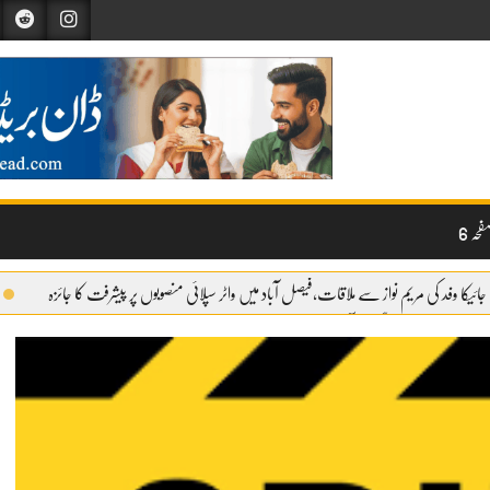
حہ 6
جائیکا وفد کی مریم نواز سے ملاقات،فیصل آباد میں واٹر سپلائی منصوبوں پر پیشرفت کا جائزہ
وائری شروع
گندم آٹے کا بحران تیل سے بھی بڑا ہو چکا ہے