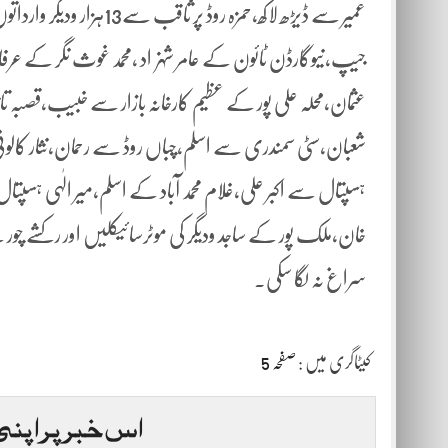
عمیر سے ڈیڑھ لاکھ،حمزہ رو
عثمان،محلہ علی پور کے عظیم کارخانہ بازار سے خبیب،قصبہ ت
شعبان،سٹی سمندری سے اسلم،چباں روڈ سے رحمان،نثار کالون
ہسپتال سے اکبر علی،غلام محمد آباد کے اسلم،میر الٰہی ہسپتا
خان،ملک پور کے ساجد ودیگر کی موٹرسائیکلیں اور رکشے چور 
سراغ نہ لگا سکی۔
کیٹاگری میں :
صفحہ 5
اس خبر پر اپنی