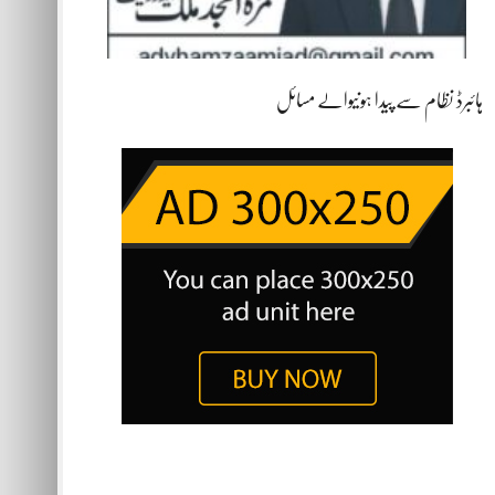
ہائبرڈ نظام سے پیدا ہونیوالے مسائل