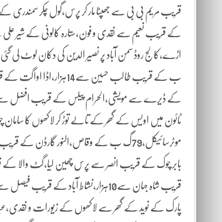
کے قریب نعیم سے نقدی و فون،ستارہ کالونی کے شیر علی کے گ
بابر چوک کے قریب انصر سے پرس چھین لیا،گٹ والا کے قر