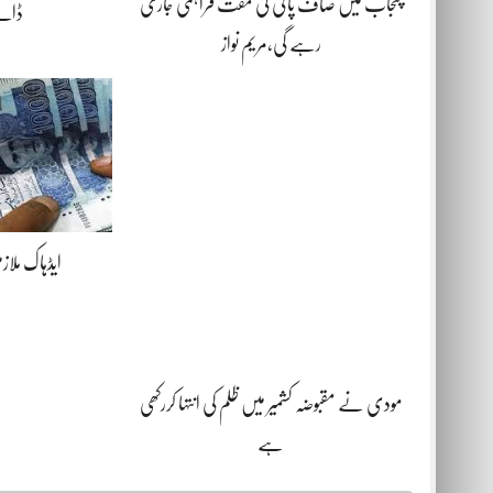
پنجاب میں صاف پانی کی مفت فراہمی جاری
ڈالن
رہے گی،مریم نواز
ایڈہاک ملازم
مودی نے مقبوضہ کشمیر میں ظلم کی انتہا کررکھی
ہے