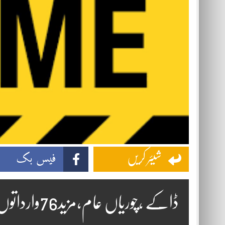
فیس بک
شیئر کریں
ڈاکے ،چوریاں عام،مزید76وارداتوں میں لاکھوں کا نقصان