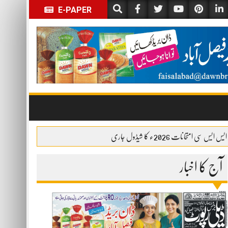
E-PAPER
ایس ایس سی امتحانات 2026ء کا شیڈول جاری
آج کا اخبار