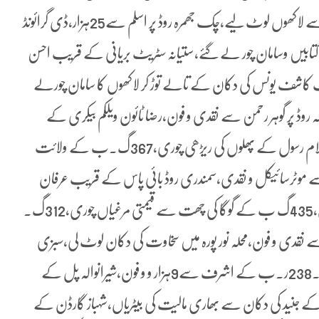
نقدی،فون،قیمتی سامان ،محلہ صادق نگر میں اسحق کے گھر سے لاکھوں لوٹ لیے،چک جھمرہ روڈ پر اسلم سے25ہزار،ڈی گرائونڈ
 کتابیں وسامان چور لے گئے،ستیانہ سٹریٹ بریانی کے قریب احسن
یب کاشف یونس کی دکان کے تالے توڑ کر لاکھوں کا سامان چورلے
لہ روڈ پر گوہر رحمن سے نقدی و فون،رضا ٹائون ویلکم بیکری کے
قریب عامر لطیف سے 20ہزار و فون،580گ۔ب کے غلام رسول کے پھلوں کی ریڑھی چوری،367گ۔ب کے ولائت
 موٹرسائیکل و نقدی،سمندری روڈ بائی پاس کے قریب عرفان
سے10ہزار و فون،رحمت آباد کے عبداللہ سے30ہزار و فون،435گ ب کے گوگا کی چھت سے قیمتی مرغیاں چوری،312گ۔
 سے نقدی و فون،محلہ نور پورہ میں سخاوت کی دکان لوٹ لی،سبزی
منڈی جڑانوالہ کے قریب شہادت کی دکان کا صفایا کردیا گیا۔238ر۔ب کے اشرف سے9ہزار و و فون،شیرانوالہ پل کے
نی سمندری کے جنید کی دکان سے بھاری مالیت کی بیٹریاں،شہباز گارڈن کے