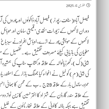
جنوری 6, 2025
دوران لاکھوں کے زیورات’نقدی’قیمتی سامان اور موبائل ف
مغویان کی بازیابی کیلئے مصروف تفتیش ہے۔تفصیل کے مطابق
کی بیٹی(م) کو خیل نے اغواء کیا جھنگ بازار کے اسفندر یار ک
حمزہ،ساندل بار کے علاقہ 29ج ۔ب کے محسن
کے علاقہ سندر گارڈن کے شہزاد کا اختر حسین کا زین نواز
تفتیش ہے جبکہ بٹالہ کالونی کے علاقہ غفار ٹائون کے خلیل اح