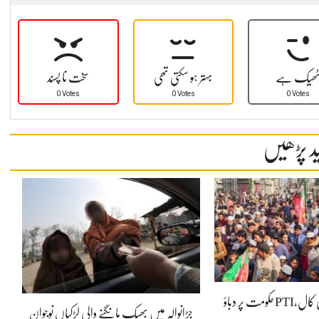
ھیک ہے
بہتر ہو سکتی تھی
سخت نا پسند
0 Votes
0 Votes
0 Votes
د پڑھیں
ملک گیر احتجاج کی کال،PTIحکومت پر دباؤ
جڑانوالہ میں بھیک مانگنے والی لڑکیاں نوجوان