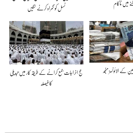
ے میں ناکام
نسل کو گمراہ کرنے لگیں
ین کے الائونسز منجمد
حج اخراجات جمع کرانے کے طریقہ کار میں تبدیلی
کا فیصلہ