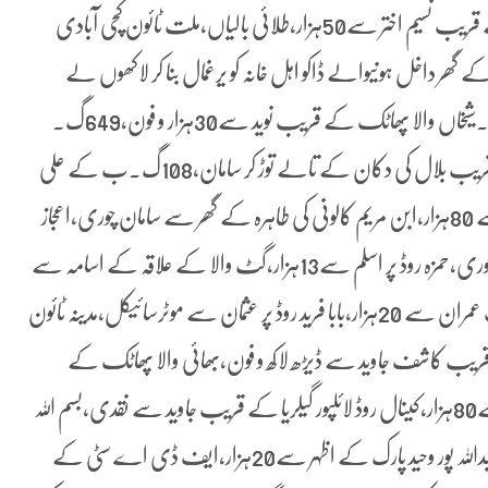
قریب مریم بی بی سے جھپٹا مار کر پرس،گول چکر سمندری کے قریب نسیم اختر سے50ہزار،طلائی بالیاں،ملت ٹائون کچی آبادی
ھر داخل ہونیوالے ڈاکو اہل خانہ کو یرغمال بنا کر لاکھوں لے
اڑے،کالج روڈ سمن آباد پر نصیر الدین کی دکان لوٹ لی گئی۔شیخاں والا پھاٹک کے قریب نوید سے30ہزار و فون،649گ۔
ب کے قریب طالب حسین سے14ہزار،اڈا اواگت کے قریب بلال کی دکان کے تالے توڑ کر سامان،108گ۔ب کے علی
کے ڈیرے سے مویشی،الحرام پیلس کے قریب افضل سے 80ہزار،ابن مریم کالونی کی طاہرہ کے گھر سے سامان چوری،اعجاز
ٹائون میں اویس کے گھر کے تالے توڑ کر لاکھوں کا سامان چوری،حمزہ روڈ پر اسلم سے13ہزار،گٹ والا کے علاقہ کے اسامہ سے
موٹرسائیکل،79گ ب کے وقاص،النور گارڈن کے قریب عمران سے 20ہزار،بابا فرید روڈ پر عثمان سے موٹرسائیکل،مدینہ ٹائون
یب کاشف جاوید سے ڈیڑھ لاکھ و فون،بھائی والا پھاٹک کے
قریب شاہ جہان سے10ہزار،نشاط آباد کے قریب فیصل سے80ہزار،کینال روڈ لائلپور گیلریا کے قریب جاوید سے نقدی،بسم اللہ
پارک کے نوید کے گھر سے لاکھوں کے زیورات و نقدی،عبداللہ پور وحید پارک کے اظہر سے20ہزار،ایف ڈی اے سٹی کے