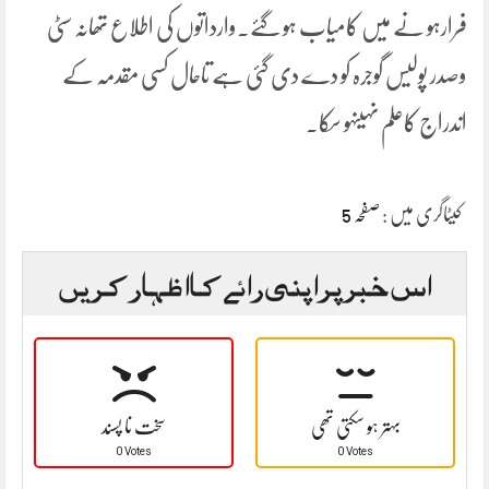
فرارہو نے میں کامیاب ہو گئے۔وارداتوں کی اطلاع تھانہ سٹی
وصدر پولیس گوجرہ کو دے دی گئی ہے تاحال کسی مقدمہ کے
اندراج کاعلم نہیںہو سکا۔
کیٹاگری میں :
صفحہ 5
اس خبر پر اپنی رائے کا اظہار کریں
بہتر ہو سکتی تھی
سخت نا پسند
0 Votes
0 Votes