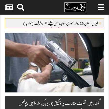
Skip
to
ایران’ عمان 60 روزہ عبوری معاہدہ امن کیلئے اہم پیشرفت (اداریہ)
content
جائیکا وفد کی مریم نواز سے ملاقات،فیصل آباد میں واٹر سپلائی منصوبوں پر
پیشرفت کا جائزہ
ایس ایس سی امتحانات 2026ء کا شیڈول جاری
پنشن فنڈز کی سرمایہ کاری سے خزانے کو نقصان پہنچانے کے معاملے کی
انکوائری شروع
گندم آٹے کا بحران تیل سے بھی بڑا ہو چکا ہے
گوجرہ میں مختلف مقامات پر ڈکیتی چوری کی وارداتیں،پولیس