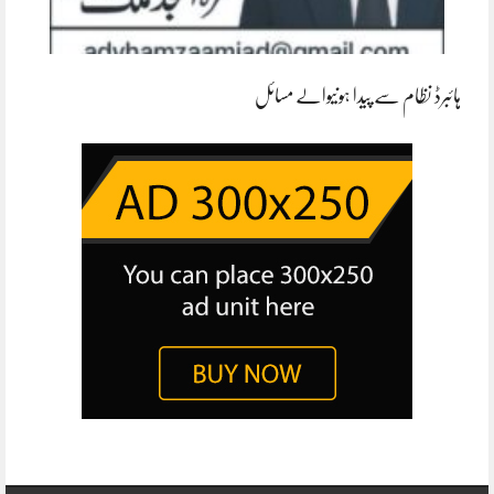
ہائبرڈ نظام سے پیدا ہونیوالے مسائل