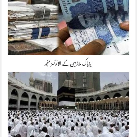
ایڈہاک ملازمین کے الائونسز منجمد