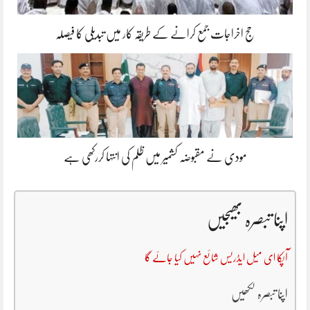
حج اخراجات جمع کرانے کے طریقہ کار میں تبدیلی کا فیصلہ
مودی نے مقبوضہ کشمیر میں ظلم کی انتہا کررکھی ہے
اپنا تبصرہ بھیجیں
آپکا ای میل ایڈریس شائع نہیں کیا جائے گا
اپنا تبصرہ لکھیں