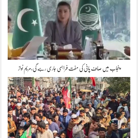
پنجاب میں صاف پانی کی مفت فراہمی جاری رہے گی،مریم نواز