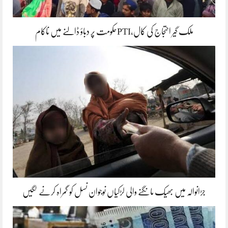
ملک گیر احتجاج کی کال،PTIحکومت پر دباؤ ڈالنے میں ناکام
جڑانوالہ میں بھیک مانگنے والی لڑکیاں نوجوان نسل کو گمراہ کرنے لگیں