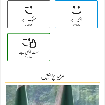
اچھی ہے
ٹھیک ہے
0 Votes
0 Votes
بہت اچھی ہے
0 Votes
مزید پڑھیں