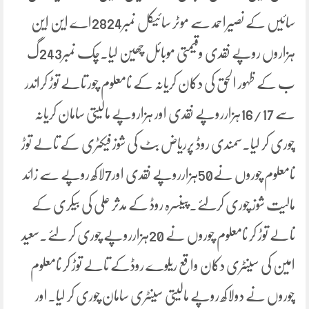
سائیں کے نصیراحمد سے موٹر سائیکل نمبر2824اے این این
ہزاروں روپے نقدی وقیمتی موبائل چھین لیا۔چک نمبر243گ
ب کے ظہور الحق کی دکان کریانہ کے نامعلوم چور تالے توڑ کراندر
سے 16/17ہزارروپے نقدی اور ہزاروپے مالیتی سامان کریانہ
چوری کر لیا۔سمندی روڈ پرریاض بٹ کی شوز فیکٹری کے تالے توڑ
نامعلوم چوروں نے50ہزارروپے نقدی اور7لاکھ روپے سے زائد
مالیت شوز چوری کرلئے۔پینسرہ روڈ کے مدثر علی کی بیکری کے
تالے توڑ کر نامعلوم چوروں نے 20ہزارروپے چوری کر لئے۔سعید
امین کی سینٹری دکان واقع ریلوے روڈکے تالے توڑ کر نامعلوم
چوروں نے دولاکھ روپے مالیتی سینٹری سامان چوری کر لیا۔اور