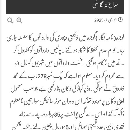
سراغ نہ لگا سکی
جنوری 7, 2025
گوجرہ(نامہ نگار)گوجرہ میں ڈکیتی وچوری کی وارداتوں کا سلسلہ جاری
رہا۔عوام عدم تحفظ کا شکار ہو گئے۔پولیس وارداتوں کو کنٹرول کر
نے میں ناکام ہو گئی۔مختلف وارداتوں میں شہریوں کو مال وزر
سے محروم کر دیا۔معلوم ہواہے کہ چک نمبر278ر ب کے محمد
فاروق نے مونگی روڈپر کباڑ کی دکان بنا رکھی ہے جو حسب معمول
اپنی دکان پر موجود تھاکہ اس دوران موٹر سائیکل سوار تین نامعلوم
ڈاکو آگئے اوراس سے گن پوائنٹ پر35ہزارروپے سے زائد
نقدی،تین عددقیمتی موبائل اور5سو ریال چھین لئے۔تکیہ پھمن