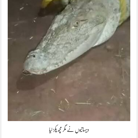
دیہاتیوں نے مگر مچھ پکڑ لیا