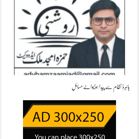
ہائبرڈ نظام سے پیدا ہونیوالے مسائل