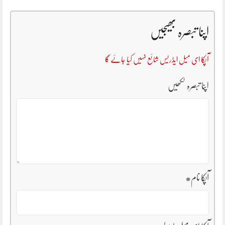
اپنا تبصرہ بھیجیں
آپکا ای میل ایڈریس شائع نہیں کیا جائے گا
اپنا تبصرہ لکھیں
آپکا نام
*