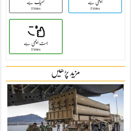
اچھی ہے
ٹھیک ہے
0 Votes
0 Votes
بہت اچھی ہے
0 Votes
مزید پڑھیں