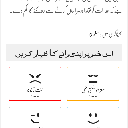
ہے کہ عدالت گرفتاراورہراساں کرنے سے روکنے کا حکم دے۔
کیٹاگری میں :
صفحہ 6
اس خبر پر اپنی رائے کا اظہار کریں
بہتر ہو سکتی تھی
سخت نا پسند
0 Votes
0 Votes