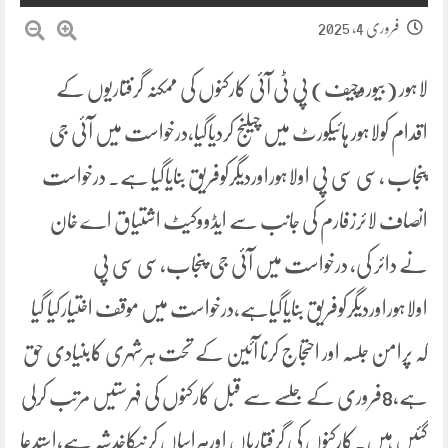
فروری 4, 2025
لاہور (بیوروچیف) پی ٹی آئی کارکنوں کی ممکنہ گرفتاریوں کے
اقدام کولاہور ہائیکورٹ میں چیلنج کردیاگیا،درخواست میں آئی جی
پنجاب ،سی سی پی اولاہوراوردیگرکوفریق بنایاگیا ہے۔ درخواست
انصاف لائرزفارم کی جانب سے ایڈووکیٹ اشتیاق اے خان
نے دائر کی، درخواست میں آئی جی پنجاب،سی سی پی
اولاہوراوردیگرکوفریق بنایاگیاہے،درخواست میں موقف اختیارکیا گیا
کہ پرامن جلسہ اور احتجاج کرنا آئین کے تحت ہرشہری کابنیادی حق
ہے،8فروری کے جلسے سے قبل کارکنوں کی فہرستیں مرتب کرلی
گئیں ہیں۔کارکنوں کی گرفتاریاں اورہراساں کرنیکاخدشہ ہے،استدعا