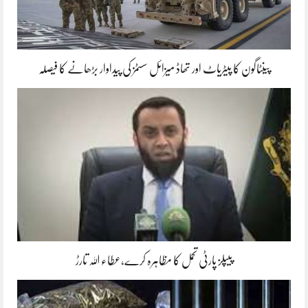
پینٹاگون کا پیٹریاٹ اور تھاڈ میزائل سسٹمز کی پیداوار بڑھانے کا فیصلہ
پیپلز پارٹی تحمل کا مظاہرہ کرے،عطاء اللہ تارڑ