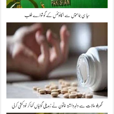
سیاسی جماعتوں سے اکائونٹس کے گوشوارے طلب
گھریلو حالات سے دلبرداشتہ خاتون نے زہریلی گولیاں کھا کر خودکشی کرلی