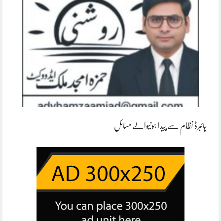
ہائبرڈ نظام سے پیدا ہونیوالے مسائل