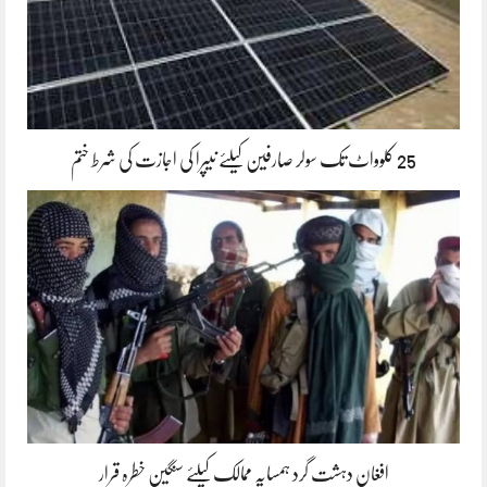
25 کلوواٹ تک سولر صارفین کیلئے نیپرا کی اجازت کی شرط ختم
افغان دہشت گرد ہمسایہ ممالک کیلئے سنگین خطرہ قرار