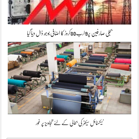
بجلی صارفین پر9ارب80کروڑ کا اضافی بوجھ ڈال دیا گیا
ٹیکسٹائل سیکٹر کی بحالی کے لئے تجاویز پر غور