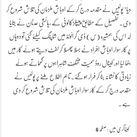
دیا’ پولیس نے مقدمہ درج کر کے اوباش ملزمان کی تلاش شروع کر
دی۔ تفصیل کے مطابق پیپلزکالونی کے رہائشی عدنان نے بتایا
کہ اس کی ہمشیرہ (س) ڈی گرائونڈ میں شاپنگ کیلئے گئی تو دوہاں
پر کار سوار اوباش افراد نے بہلا پھسلا کر لفٹ دیتے ہوئے کار میں
بٹھا لیا اور کینال روڈ سمیت مختلف شاہراہوں پر گھماتے ہوئے
زیادتی کا نشانہ بنا کر فرار ہو گئے۔ تاہم اطلاع ملنے پر پولیس نے
مقدمہ درج کر کے کار سوار اوباش ملزمان کی تلاش شروع کر دی
ہے۔
کیٹاگری میں :
صفحہ 6