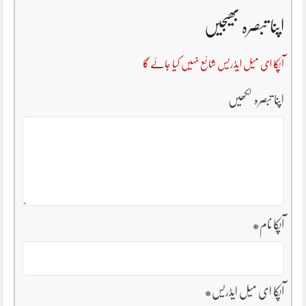
اپنا تبصرہ بھیجیں
آپکا ای میل ایڈریس شائع نہیں کیا جائے گا
اپنا تبصرہ لکھیں
آپکا نام
*
آپکا ای میل ایڈریس
*