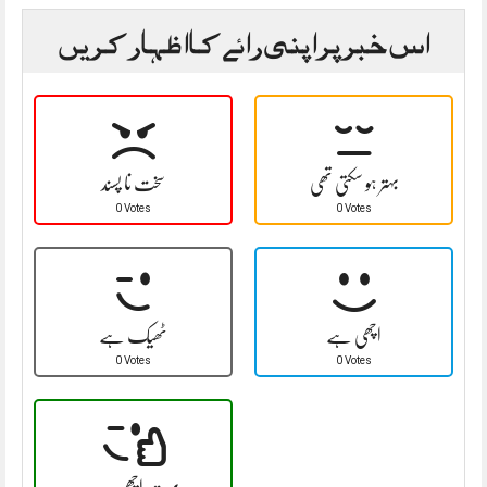
اس خبر پر اپنی رائے کا اظہار کریں
بہتر ہو سکتی تھی
سخت نا پسند
0 Votes
0 Votes
اچھی ہے
ٹھیک ہے
0 Votes
0 Votes