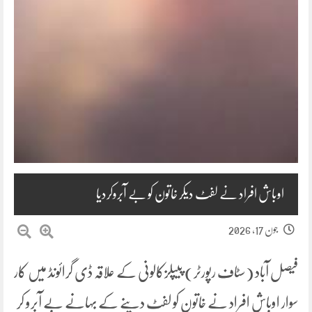
اوباش افراد نے لفٹ دیکر خاتون کو بے آبروکردیا
جون 17, 2026
فیصل آباد (سٹاف رپورٹر) پیپلزکالونی کے علاقہ ڈی گرائونڈ میں کار
سوار اوباش افراد نے خاتون کو لفٹ دینے کے بہانے بے آبرو کر