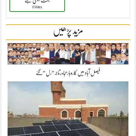
بہت اچھی ہے
0 Votes
مزید پڑھیں
فیصل آباد میں کاروبار تباہ،تاجر ”رل ”گئے