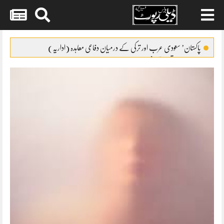
Skip
to
پاکستان’ سعودی عرب اور ترکی کے درمیان دفاعی معاہدہ (اداریہ)
content
نیا مالی سال تعمیراتی شعبے کے لئے حوصلہ افزا ء قرار
گریڈ17سے22کے افسران کیلئے ٹرانسپورٹ الائونس کا نوٹیفکیشن
FCCIکو معذور افراد کے حقوق کا مکمل ادراک ہے
بلدیاتی انتخابات کیلئے فنڈز مانگ لئے گئے