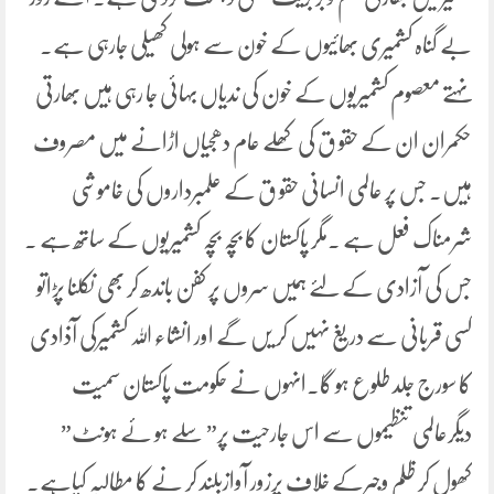
بے گناہ کشمیری بھائیوں کے خون سے ہولی کھیلی جارہی ہے۔
نہتے معصوم کشمیریوں کے خون کی ندیاں بہائی جا رہی ہیں بھارتی
حکمران ان کے حقو ق کی کھلے عام دھجیاں اڑانے میں مصروف
ہیں۔ جس پر عالمی انسانی حقو ق کے علمبرداروں کی خاموشی
شرمناک فعل ہے ۔مگر پاکستان کا بچہ بچہ کشمیریوں کے ساتھ ہے ۔
جس کی آزادی کے لئے ہمیں سروں پر کفن باندھ کر بھی نکلنا پڑاتو
کسی قربانی سے دریغ نہیں کر یں گے اور انشاء اللہ کشمیرکی آذادی
کا سورج جلد طلوع ہو گا۔انہوں نے حکومت پاکستان سمیت
دیگرعالمی تنظیموں سے اس جارحیت پر” سلے ہو ئے ہونٹ”
کھول کر ظلم وجبرکے خلاف پرزور آوازبلند کر نے کا مطالبہ کیاہے۔