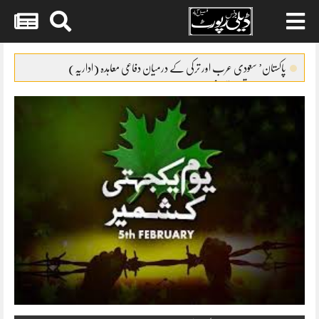
Skip
to
پاکستان’ سعودی عرب اور ترکی کے درمیان دفاعی معاہدہ (اداریہ)
content
نیا مالی سال تعمیراتی شعبے کے لئے حوصلہ افزا ء قرار
گریڈ17سے22کے افسران کیلئے ٹرانسپورٹ الائونس کا نوٹیفکیشن
FCCIکو معذور افراد کے حقوق کا مکمل ادراک ہے
بلدیاتی انتخابات کیلئے فنڈز مانگ لئے گئے