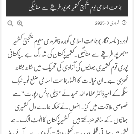
جماعت اسلامی یوم یکجہتی کشمیر بھرپور طریقے سے منائیگی
فروری 3, 2025
گوجرہ(نامہ نگار)جماعت اسلامی گوجرہ 5فروری ”یوم یکجہتی کشمیر
”بھر پور طریقے سے منائیگی۔کشمیرپاکستان کی شہ رگ ہے۔پاکستانی
پوری قوم کشمیری بھائیوں کی آزادی کی تحریک میں شانہ بشانہ
کھڑی ہے۔ان خیالات کا اظہارجما عت اسلامی ضلع ٹوبہ ٹیک
سنگھ کے امیرڈاکٹر عطاء اللہ حمید نے” ڈیلی بزنس رپورٹ”سے
خصوصی ملاقات میں کیا۔انہوں نے کہاکہ ہمارے دل کشمیری
بھائیوں کے ساتھ ھڑکتے ہیں۔کشمیر پاکستان کااٹوٹ انگ ہے۔
کشمیرمیں بھارتی ظلم وبربریت کھلی دہشت گردی ہے۔ آئے روز