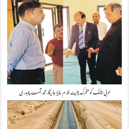
ادبی بیٹھک کو متحرک پلیٹ فارم بنایا جائیگا،محمد آصف چوہدری