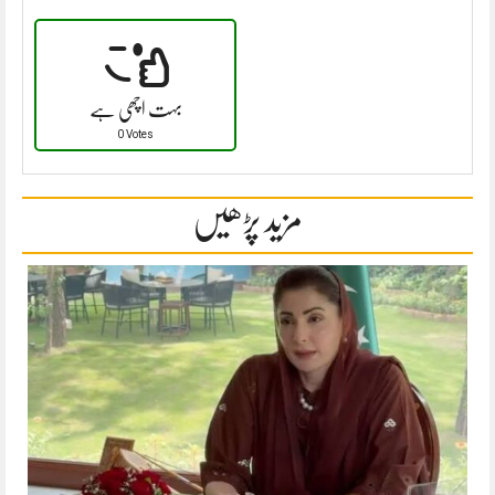
بہت اچھی ہے
0 Votes
مزید پڑھیں