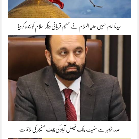
سیدنا امام حسین علیہ السلام نے عظیم قربانی دیکر اسلام کو زندہ کردیا
صدر چیمبر سے سٹیٹ بنک فیصل آباد کی چیف مینیجر کی ملاقات