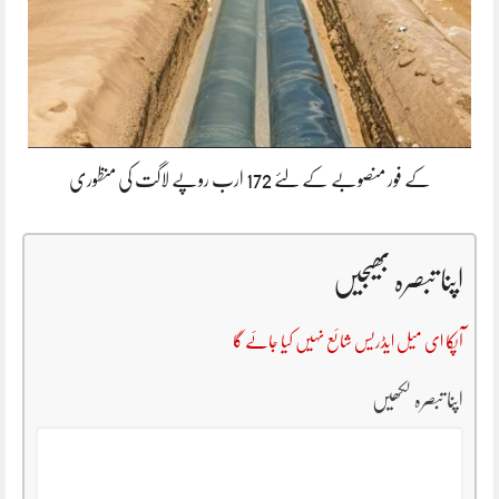
کے فور منصوبے کے لئے 172 ارب روپے لاگت کی منظوری
اپنا تبصرہ بھیجیں
آپکا ای میل ایڈریس شائع نہیں کیا جائے گا
اپنا تبصرہ لکھیں