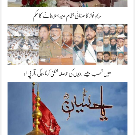
مریم نواز کا صفائی نظام مزید بہتر بنانے کا حکم
ہمیں تعصب جیسے رویوں کی حوصلہ شکنی کرنا ہوگی ،آر پی او