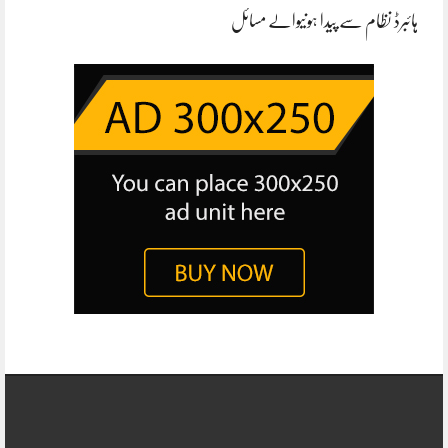
ہائبرڈ نظام سے پیدا ہونیوالے مسائل