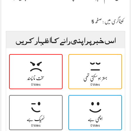
کیٹاگری میں :
صفحہ 5
اس خبر پر اپنی رائے کا اظہار کریں
بہتر ہو سکتی تھی
سخت نا پسند
0 Votes
0 Votes
اچھی ہے
ٹھیک ہے
0 Votes
0 Votes