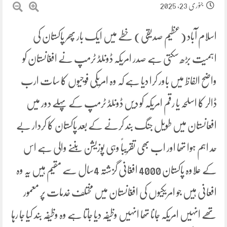
جنوری 23, 2025
اسلام آباد (عظیم صدیقی) خطے میں ایک بار پھر پاکستان کی
اہمیت بڑھ سکتی ہے صدر امریکہ ڈونلڈ ٹرمپ نے افغانستان کو
واضح الفاظ میں باور کرا دیا ہے کہ وہ امریکی فوجیوں کا سات ارب
ڈالر کا اسلحہ یا رقم امریکہ کو دیں ڈونلڈ ٹرمپ کے پہلے دور میں
افعانستان میں طویل جنگ بند کرنے کے بعد پاکستان کا کردار بے
حد اہم ہوا تھا اور اب بھی تقریباً وہی پوزیشن بننے والی ہے اس
کے علاوہ پاکستان 4000 افغانی گزشتہ 4سال سے مقیم ہیں یہ وہ
افعانی ہیں جو امریکیوں کی افغانستان میں مختلف خدمات پر معمور
تھے انہیں امریکہ جانا تھا انہیں وظیفہ دیا جاتا ہے وہ وظیفہ بند کیا جا رہا