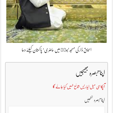
اسحاق ڈار کی مسجد نبویۖ میں حاضری’ پاکستان کیلئے دعا
اپنا تبصرہ بھیجیں
آپکا ای میل ایڈریس شائع نہیں کیا جائے گا
اپنا تبصرہ لکھیں