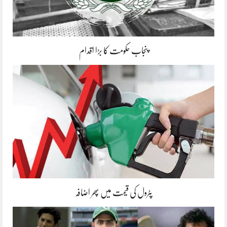
پنجاب حکومت کا بڑا اقدام
پٹرول کی قیمت میں پھر اضافہ