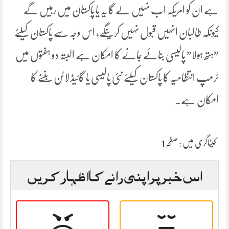
ہے ان کو امریکہ اب نہیں لے گا یہ یا پاکستان میں رہیں گے
کیونکہ طالبان انہیں قبول نہیں کرینگے، اس وجہ سے پاکستان کیلئے
”ہتھ ہولا” پالیسی بنائے جانے کا امکان ہے البتہ دو ہفتوں میں
ٹرمپ انتظامیہ کا پاکستان کیلئے نئی پالیسی یا گائیڈ لائن بننے کا
امکان ہے۔
کیٹاگری میں :
صفحہ 1
اس خبر پر اپنی رائے کا اظہار کریں