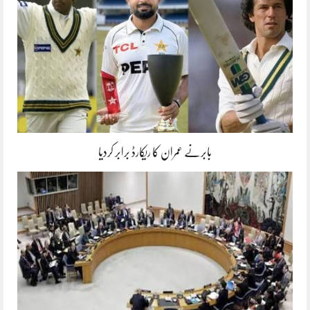
بابرنے عمران کا ریکارڈ برابر کردیا