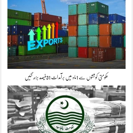
حکومتی کوششوں سے 1ماہ میں برآمدات 31فیصد بڑھ گئیں