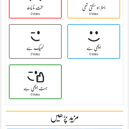
بہتر ہو سکتی تھی
سخت نا پسند
0 Votes
0 Votes
اچھی ہے
ٹھیک ہے
0 Votes
0 Votes
بہت اچھی ہے
0 Votes
مزید پڑھیں