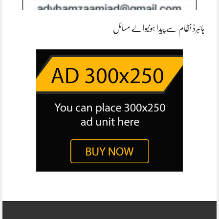
ہائبرڈ نظام سے پیدا ہونیوالے مسائل