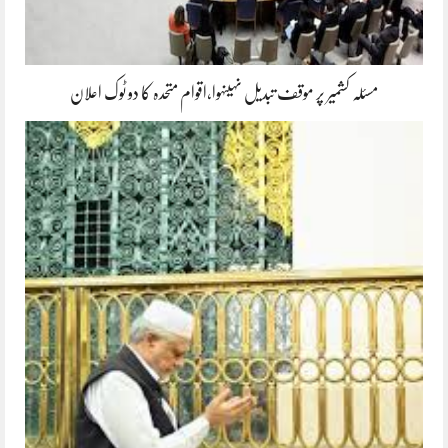
مسئلہ کشمیر پر موقف تبدیل نہیںہوا،اقوام متحدہ کا دو ٹوک اعلان