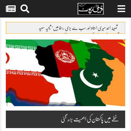
Skip
to
ثمینہ احمد میری استاد اور سب سے بڑی رہنما ہیں’ ثانیہ سعید
content
گووندا اور کرشمہ کپور کی قربت سے سنیتا آہوجا باخبر تھیں
عمران اشرف نے کیریئر میں مدد نہیں کی اور کہا اپنا راستہ خود بنا، عباس
اشرف
صبا حمید ایک ہی سال میں فرحان طاہر کی والدہ اور اہلیہ کیسے بن گئیں
رجب بٹ نے اپنی آمدنی سے متعلق انکشاف کر دیا
خطے میں پاکستان کی اہمیت بڑھ گئی