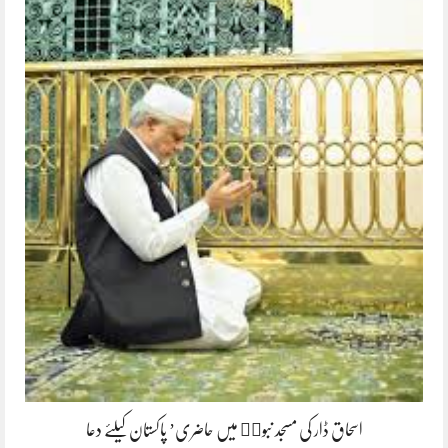
اسحاق ڈار کی مسجد نبویۖ میں حاضری’ پاکستان کیلئے دعا