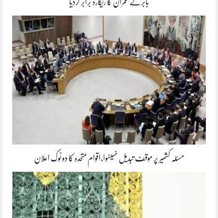
بابرنے عمران کا ریکارڈ برابر کردیا
مسئلہ کشمیر پر موقف تبدیل نہیںہوا،اقوام متحدہ کا دو ٹوک اعلان