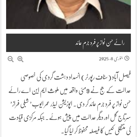
رائے حسن نواز پر فرد جرم عائد
جنوری 8, 2025
فیصل آباد (سٹاف رپورٹر) انسداد دہشت گردی کی خصوصی
عدالت کے جج نے 9مئی واقعہ میں ملوث ایم این اے رائے
حسن نواز پر فرد جرم عائد کر دی۔ اپوزیشن لیڈر عمر ایوب’ شبلی فراز’
سرتاج گل اور دیگر عدالت میں پیش ہوئے۔ جبکہ مرکزی قیادت
کی منتقلی کیس کا فیصلہ محفوظ کر لیا گیا۔