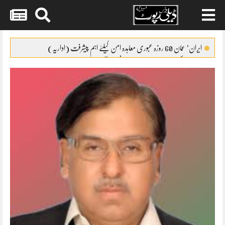
Skip
to
ایران’ عمان 60 روزہ عبوری معاہدہ امن کیلئے اہم پیشرفت (اداریہ)
content
جائیکا وفد کی مریم نواز سے ملاقات،فیصل آباد میں واٹر سپلائی منصوبوں پر
پیشرفت کا جائزہ
ایس ایس سی امتحانات 2026ء کا شیڈول جاری
پنشن فنڈز کی سرمایہ کاری سے خزانے کو نقصان پہنچانے کے معاملے کی
انکوائری شروع
گندم آٹے کا بحران تیل سے بھی بڑا ہو چکا ہے