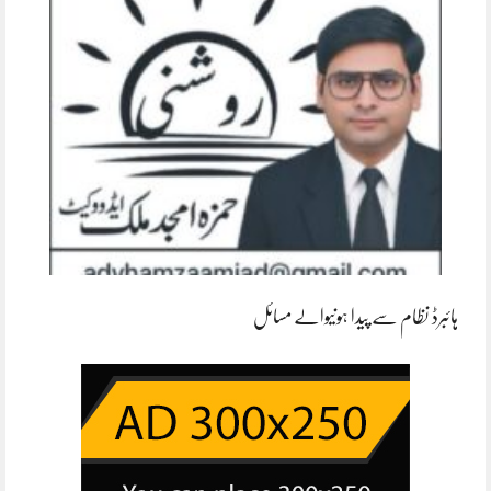
ہائبرڈ نظام سے پیدا ہونیوالے مسائل