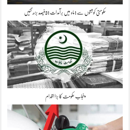
حکومتی کوششوں سے 1ماہ میں برآمدات 31فیصد بڑھ گئیں
پنجاب حکومت کا بڑا اقدام