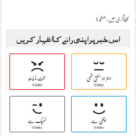
کیٹاگری میں :
صفحہ 1
اس خبر پر اپنی رائے کا اظہار کریں
بہتر ہو سکتی تھی
سخت نا پسند
0 Votes
0 Votes
اچھی ہے
ٹھیک ہے
0 Votes
0 Votes