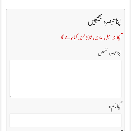
اپنا تبصرہ بھیجیں
آپکا ای میل ایڈریس شائع نہیں کیا جائے گا
اپنا تبصرہ لکھیں
آپکا نام
*