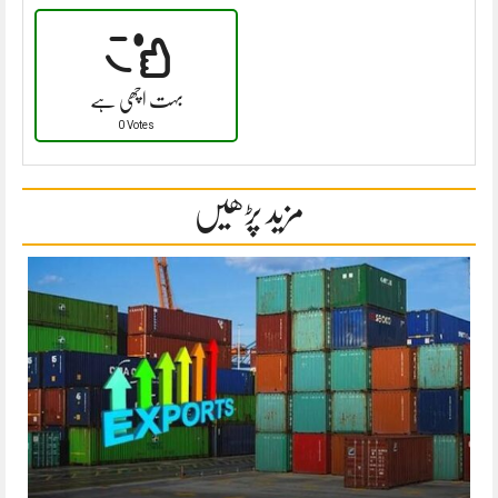
بہت اچھی ہے
0 Votes
مزید پڑھیں