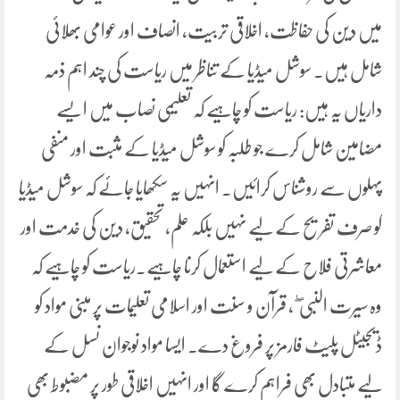
میں دین کی حفاظت، اخلاقی تربیت، انصاف اور عوامی بھلائی
شامل ہیں۔ سوشل میڈیا کے تناظر میں ریاست کی چند اہم ذمہ
داریاں یہ ہیں: ریاست کو چاہیے کہ تعلیمی نصاب میں ایسے
مضامین شامل کرے جو طلبہ کو سوشل میڈیا کے مثبت اور منفی
پہلوں سے روشناس کرائیں۔ انہیں یہ سکھایا جائے کہ سوشل میڈیا
کو صرف تفریح کے لیے نہیں بلکہ علم، تحقیق، دین کی خدمت اور
معاشرتی فلاح کے لیے استعمال کرنا چاہیے۔ریاست کو چاہیے کہ
وہ سیرت النبی ۖ، قرآن و سنت اور اسلامی تعلیمات پر مبنی مواد کو
ڈیجیٹل پلیٹ فارمز پر فروغ دے۔ ایسا مواد نوجوان نسل کے
لیے متبادل بھی فراہم کرے گا اور انہیں اخلاقی طور پر مضبوط بھی