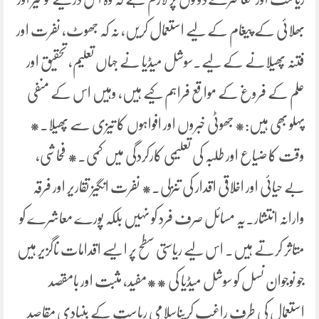
بھلائی کے پیغام کے لیے استعمال کریں، نہ کہ جھوٹ، نفرت اور
فتنہ پھیلانے کے لیے۔سوشل میڈیا نے جہاں تعلیم، تحقیق اور
علم کے فروغ کے مواقع فراہم کیے ہیں، وہیں اس کے منفی
پہلو بھی ہیں:* جھوٹی خبروں اور افواہوں کا تیزی سے پھیلا۔*
وقت کا ضیاع اور طلبہ کی تعلیمی کارکردگی میں کمی۔* فحاشی،
بے حیائی اور اخلاقی اقدار کی تنزلی۔* نفرت انگیز تقاریر اور فرقہ
وارانہ انتشار۔یہ مسائل صرف فرد کو نہیں بلکہ پورے معاشرے کو
متاثر کرتے ہیں۔ اس لیے ریاستی سطح پر ایسے اقدامات ناگزیر ہیں
جو نوجوان نسل کو سوشل میڈیا کی **مفید، مثبت اور بامقصد
استعمال کی طرف راغب کریںاسلامی ریاست کے بنیادی مقاصد