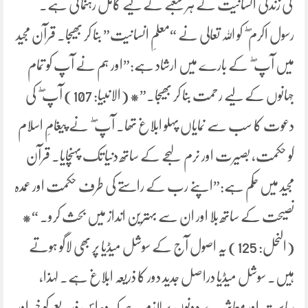
ۖ کی زندگی انسانیت کے ہر شعبے کے لیے کامل رہنمائی ہے۔
رسول اکرم ۖ کو اللہ تعالی نے “معلمِ انسانیت” بنا کر بھیجا۔ قرآن مجید
میں آپ ۖ کے بارے میں ارشاد ہے:”اور ہم نے آپ کو تمام
جہانوں کے لیے رحمت بنا کر بھیجا۔”* (الانبیا: 107) آپ ۖ کی
دعوت کا سب سے نمایاں پہلو ابلاغ تھا۔ آپ ۖ نے پیغامِ اسلام
کو حکمت، بصیرت اور نرم لہجے کے ساتھ دنیا تک پہنچایا۔ قرآن
مجید میں حکم ہے:”اپنے رب کے راستے کی طرف حکمت اور عمدہ
نصیحت کے ساتھ بلا اور ان سے بہترین انداز میں بحث کرو۔ “*
(النحل: 125) یہ اصول آج کے سوشل میڈیا پر بھی لاگو ہوتے
ہیں۔ سوشل میڈیا دراصل جدید دور کا ذریعہ ابلاغ ہے۔ لہذا،
ریاست اور معاشرے دونوں پر لازم ہے کہ وہ اس ذریعے کو خیر اور