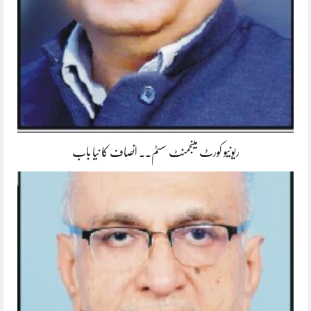
ریونیو کورٹ مینجمنٹ سسٹم۔۔ انصاف کا نیا باب