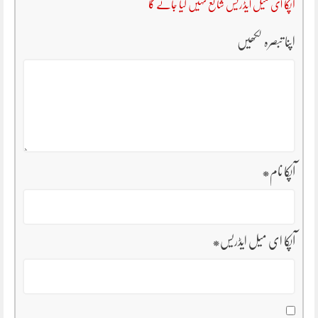
آپکا ای میل ایڈریس شائع نہیں کیا جائے گا
اپنا تبصرہ لکھیں
آپکا نام
*
آپکا ای میل ایڈریس
*