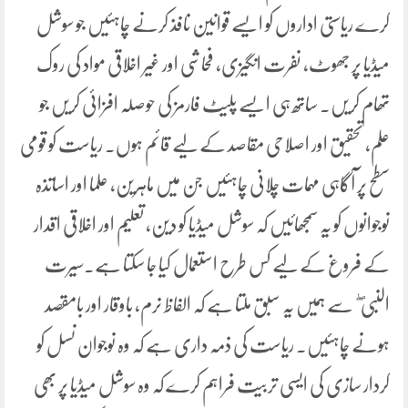
کرے ریاستی اداروں کو ایسے قوانین نافذ کرنے چاہئیں جو سوشل
میڈیا پر جھوٹ، نفرت انگیزی، فحاشی اور غیر اخلاقی مواد کی روک
تھام کریں۔ ساتھ ہی ایسے پلیٹ فارمز کی حوصلہ افزائی کریں جو
علم، تحقیق اور اصلاحی مقاصد کے لیے قائم ہوں۔ ریاست کو قومی
سطح پر آگاہی مہمات چلانی چاہئیں جن میں ماہرین، علما اور اساتذہ
نوجوانوں کو یہ سمجھائیں کہ سوشل میڈیا کو دین، تعلیم اور اخلاقی اقدار
کے فروغ کے لیے کس طرح استعمال کیا جا سکتا ہے۔سیرت
النبی ۖ سے ہمیں یہ سبق ملتا ہے کہ الفاظ نرم، باوقار اور بامقصد
ہونے چاہئیں۔ ریاست کی ذمہ داری ہے کہ وہ نوجوان نسل کو
کردار سازی کی ایسی تربیت فراہم کرے کہ وہ سوشل میڈیا پر بھی