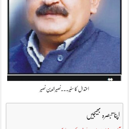
اعتدال کا سفیر۔۔۔نصیرالدین نصیر
اپنا تبصرہ بھیجیں