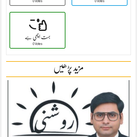
0 Votes
0 Votes
بہت اچھی ہے
0 Votes
مزید پڑھیں