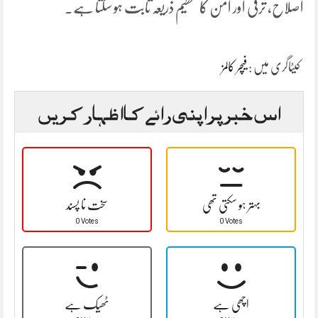
اصلاح، ترقی اور امن کا عظیم ذریعہ ثابت ہو سکتا ہے۔
کیٹاگری میں :
فیچر کالمز
اس خبر پر اپنی رائے کا اظہار کریں
بہتر ہو سکتی تھی
سخت نا پسند
0 Votes
0 Votes
اچھی ہے
ٹھیک ہے