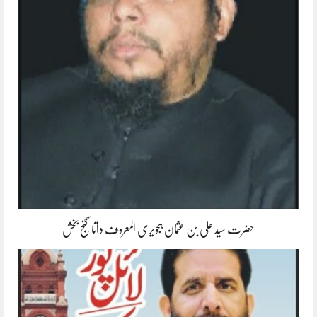
حضرت سید علی بن عثمان ہجویری المعروف داتا گنج بخش