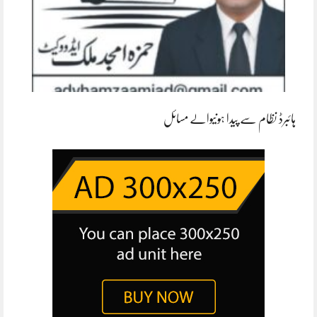
ہائبرڈ نظام سے پیدا ہونیوالے مسائل