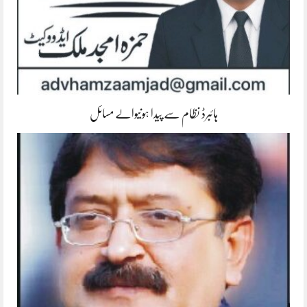
ہائبرڈ نظام سے پیدا ہونیوالے مسائل