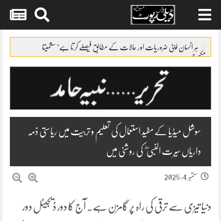
Skip
to
ہر انسان اپنی ضروریات اور حالات کے مطابق فیصلے کرتا ہے’ سشمیتا
content
مکھرجی
دپیکا ککڑنے اپنی مرضی سے اسلام قبول کیا’ جیاتی بھاٹیا
فلم ”میرا لیاری” آسکر ایوارڈ کی دوڑ میں شامل ہوگئی
سیف علی خان بچپن میں پیسے چراتے تھے’ بہن صبا پٹودی
سنجے کپور جائیداد تنازع’بھارتی سپریم کورٹ بھی تنگ
سوشل میڈیا کے مفید استعمال کی تعلیم و تربیت میں ریاستی ذمہ
داریاں سیرت النبی ۖ کی روشنی میں
ستمبر 4, 2025
دنیا تیزی سے ترقی کی راہ پر گامزن ہے۔ آج کا دور ڈیجیٹل دور