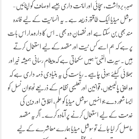
صبر، برداشت، سچائی اور امانت داری جیسے اوصاف کو اپنائیں-
سوشل میڈیا ایک طاقتور ذریعہ ہے۔ یہ انسانیت کے لیے فائدہ
مند بھی بن سکتا ہے اور نقصان دہ بھی۔ اس کا دارومدار اس بات
پر ہے کہ ہم اسے کس نیت اور مقصد کے لیے استعمال کرتے
ہیں۔ سیرت النبی ۖ ہمیں سکھاتی ہے کہ پیغام رسانی ہمیشہ خیر اور
بھلائی کیلئے ہونی چاہیے۔ ریاست کی یہ بنیادی ذمہ داری ہے کہ
وہ اپنی پالیسیوں، قوانین اور تعلیمی نظام کے ذریعے نوجوان نسل کو
ایسا شعور دے جو انہیں سوشل میڈیا کو علم، اخلاق اور دین کی
خدمت کے لیے استعمال کرنے پر آمادہ کرے۔ اگر یہ مقصد
حاصل کر لیا جائے تو سوشل میڈیا ہمارے معاشرے کے لیے