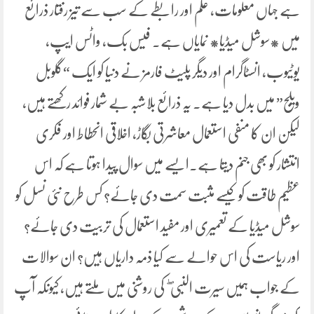
ہے جہاں معلومات، علم اور رابطے کے سب سے تیز رفتار ذرائع
میں *سوشل میڈیا* نمایاں ہے۔ فیس بک، واٹس ایپ،
یوٹیوب، انسٹاگرام اور دیگر پلیٹ فارمز نے دنیا کو ایک “گلوبل
ویلج” میں بدل دیا ہے۔ یہ ذرائع بلاشبہ بے شمار فوائد رکھتے ہیں،
لیکن ان کا منفی استعمال معاشرتی بگاڑ، اخلاقی انحطاط اور فکری
انتشار کو بھی جنم دیتا ہے۔ایسے میں سوال پیدا ہوتا ہے کہ اس
عظیم طاقت کو کیسے مثبت سمت دی جائے؟ کس طرح نئی نسل کو
سوشل میڈیا کے تعمیری اور مفید استعمال کی تربیت دی جائے؟
اور ریاست کی اس حوالے سے کیا ذمہ داریاں ہیں؟ ان سوالات
کے جواب ہمیں سیرت النبی ۖ کی روشنی میں ملتے ہیں، کیونکہ آپ