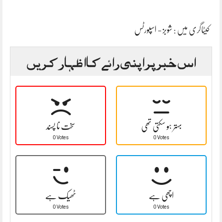
کیٹاگری میں :
شوبز - اسپورٹس
اس خبر پر اپنی رائے کا اظہار کریں
بہتر ہو سکتی تھی
سخت نا پسند
0 Votes
0 Votes
اچھی ہے
ٹھیک ہے
0 Votes
0 Votes