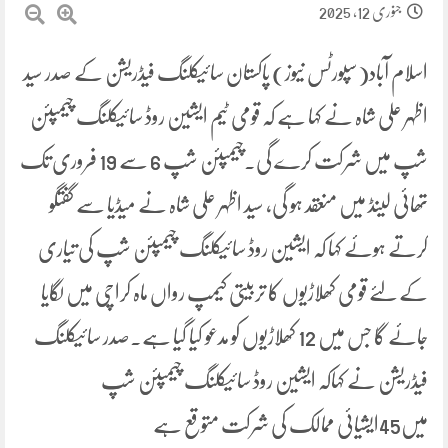
جنوری 12, 2025
اسلام آباد(سپورٹس نیوز) پاکستان سائیکلنگ فیڈریشن کے صدر سید
اظہر علی شاہ نے کہا ہے کہ قومی ٹیم ایشین روڈ سائیکلنگ چیمپئن
شپ میں شرکت کرے گی۔چیمپئن شپ 6 سے 19 فروری تک
تھائی لینڈ میں منعقد ہو گی، سید اظہر علی شاہ نے میڈیا سے گفتگو
کرتے ہوئے کہا کہ ایشین روڈ سائیکلنگ چیمپئن شپ کی تیاری
کے لئے قومی کھلاڑیوں کا تربیتی کیمپ رواں ماہ کراچی میں لگایا
جائے گا جس میں 12 کھلاڑیوں کو مدعو کیا گیا ہے۔صدر سائیکلنگ
فیڈریشن نے کہاکہ ایشین روڈ سائیکلنگ چیمپئن شپ
میں45ایشیائی ممالک کی شرکت متوقع ہے