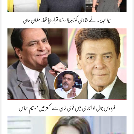
سیما سجدیہہ نے شادی کو زہریلا رشتہ قرار دیا تھا، سلمان خان
فردوس جمال اداکاری میں قوی خان سے کمتر ہیں’ وسیم عباس