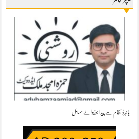
ہائبرڈ نظام سے پیدا ہونیوالے مسائل