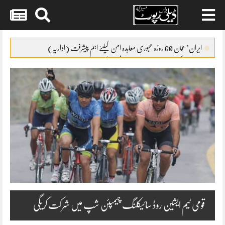
Skip
to
ایران’ عمان 60 روزہ عبوری معاہدہ امن کیلئے اہم پیشرفت (اداریہ)
content
جائیکا وفد کی مریم نواز سے ملاقات،فیصل آباد میں واٹر سپلائی منصوبوں پر
پیشرفت کا جائزہ
ایس ایس سی امتحانات 2026ء کا شیڈول جاری
پنشن فنڈز کی سرمایہ کاری سے خزانے کو نقصان پہنچانے کے معاملے کی
انکوائری شروع
گندم آٹے کا بحران تیل سے بھی بڑا ہو چکا ہے
قومی ٹیم ایشین روڈ سائیکلنگ چیمپئن شپ میں شرکت کریگی