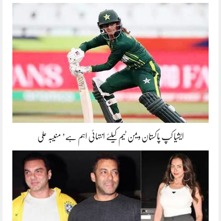
ایشیا کپ پاکستان ویمن ٹیم کیلئے انتہائی اہم ہے’ منیبہ علی