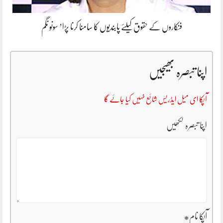
فنکاروں کے حقوق کیلئے پابندیوں کا سامنا کرنا پڑا’ سونو نگم
اپنا تبصرہ بھیجیں
آپکا ای میل ایڈریس شائع نہیں کیا جائے گا
اپنا تبصرہ لکھیں
آپکا نام
*