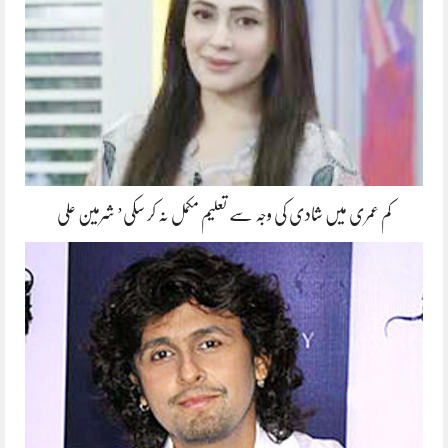
کم عمری میں شادی کی وجہ سے تعلیم مکمل نہ کر سکی’ شرمین علی