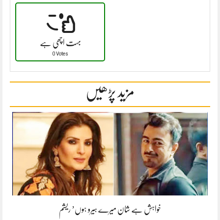
بہت اچھی ہے
0 Votes
مزید پڑھیں
خواہش ہے شان میرے ہیرو ہوں’ ریشم