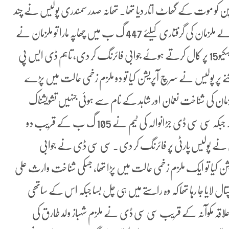
نسرین کو موت کے گھاٹ اتار دیا تھا۔ تھانہ صدر سمندری پولیس نے چند
یوم قبل 6سالہ بچے علی احمد کو زیادتی کے بعد قتل کرنے والے ملزمان کی گرفتاری کیلئے 447 گ ب میں چھاپہ مارا تو ملزمان نے
پولیس پارٹی پر فائرنگ کر دی جبکہ ایس ایچ او عدنان نے ریسکیو15 پر کال کرتے ہوئے جوابی فائرنگ کر دی، تاہم ڈی ایس پی
رُکنے پر پولیس نے سرچ آپریشن کیا تو دو ملزم زخمی حالت میں پڑے
مان کی شناخت نعمان اور شاہد کے نام سے ہوئی جنہیں تشویشناک
حالت میں ہسپتال لایا جا رہا تھا کہ وہ راستے میں دم توڑ گئے۔ جبکہ سی سی ڈی جڑانوالہ کی ٹیم نے 105 گ ب کے قریب دو
 ملزموں نے پولیس پارٹی پر فائرنگ کر دی۔ سی سی ڈی نے جوابی
ن کیا تو ایک ملزم زخمی حالت میں پڑا تھا، جسکی شناخت وارث علی
 بھی ہسپتال لایا جا رہا تھا کہ وہ راستے میں ہی چل بسا جبکہ اس کے ساتھی
 علاقہ مکوآنہ کے قریب سی سی ڈی نے ملزم شہباز ولد طارق کی