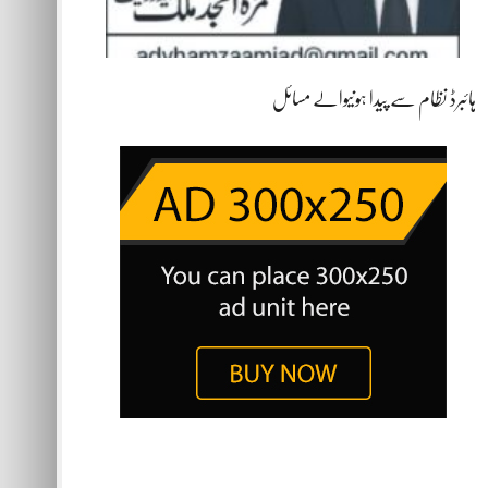
ہائبرڈ نظام سے پیدا ہونیوالے مسائل