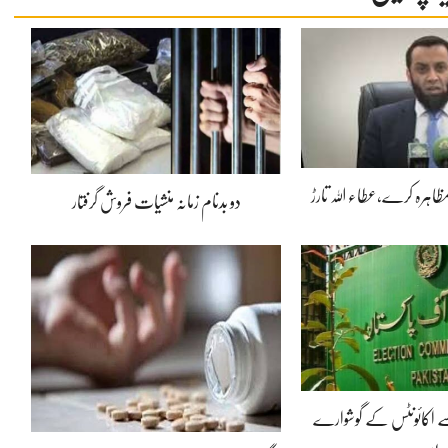
 مظاہرہ کرے،عطاء اللہ تارڑ
دو بدنام زمانہ منشیات فروش گرفتار
ے اکائونٹس کے گوشوارے