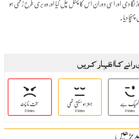
ی دوڑ لگا دی اور اسی دوران اس کا پسٹل چل گیا اور وہ بری طرح زخمی ہو
پہنچا دیا۔
 رائے کا اظہار کریں
ھیک ہے
بہتر ہو سکتی تھی
سخت نا پسند
0 Votes
0 Votes
0 Votes
د پڑھیں