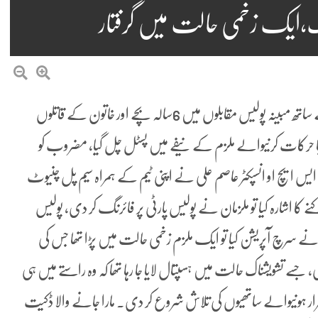
فیصل آباد (سٹاف رپورٹر) سی سی ڈی اور ضلعی پولیس کے ساتھ مبینہ پولیس مقابلوں میں 6سالہ بچے اور خاتون کے قاتلوں
ے نازیبا حرکات کرنیوالے ملزم کے نیفے میں پسٹل چل گیا، مضروب کو
 ایس ایچ او انسپکٹر عاصم علی نے اپنی ٹیم کے ہمراہ سیم پل چنیوٹ
 کا اشارہ کیا تو ملزمان نے پولیس پارٹی پر فائرنگ کر دی، پولیس
 نے سرچ آپریشن کیا تو ایک ملزم زخمی حالت میں پڑا تھا جس کی
ہ 135 رب کے نام سے ہوئی، جسے تشویشناک حالت میں ہسپتال لایا جا رہا تھا کہ وہ راستے میں ہی
ر ہونیوالے ساتھیوں کی تلاش شروع کر دی۔ مارا جانے والا ڈکیت