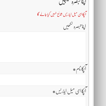
اپنا تبصرہ بھیجیں
آپکا ای میل ایڈریس شائع نہیں کیا جائے گا
اپنا تبصرہ لکھیں
آپکا نام
*
آپکا ای میل ایڈریس
*