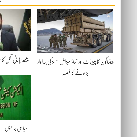
پیپلز پارٹی تحمل کا
پینٹاگون کا پیٹریاٹ اور تھاڈ میزائل سسٹمز کی پیداوار
بڑھانے کا فیصلہ
سیاسی جماعتوں س