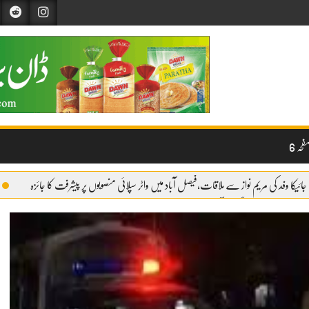
حہ 6
جائیکا وفد کی مریم نواز سے ملاقات،فیصل آباد میں واٹر سپلائی منصوبوں پر پیشرفت کا جائزہ
وائری شروع
گندم آٹے کا بحران تیل سے بھی بڑا ہو چکا ہے