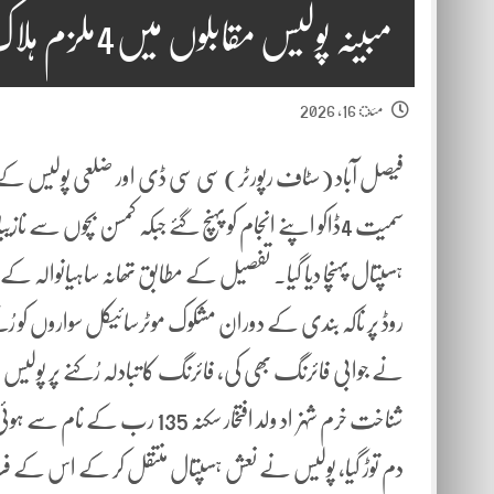
مبینہ پولیس مقابلوں میں4ملزم ہلاک،ایک زخمی حالت میں گرفتار
مئ 16, 2026
سمیت 4ڈاکو اپنے انجام کو پہنچ گئے جبکہ کمسن بچوں س
ہسپتال پہنچا دیا گیا۔ تفصیل کے مطابق تھانہ ساہیانوالہ کے
روڈ پر ناکہ بندی کے دوران مشکوک موٹرسائیکل سواروں کو رُکنے
نے جوابی فائرنگ بھی کی، فائرنگ کا تبادلہ رُکنے پر پولیس
شناخت خرم شہزاد ولد افتخار سکن
دم توڑ گیا، پولیس نے نعش ہسپتال منتقل کر کے اس کے فرا