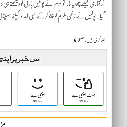
گرفتاری کیلئے چھاپہ مارا تو ملزم نے پولیس پارٹی کو دیکھتے ہ
گیا۔ پولیس نے زخمی ملزم کو قابو کر کے طبی امداد کیلئے ہسپتال 
کیٹاگری میں :
صفحہ 6
اس خبر پر اپنی
بہت اچھی ہے
اچھی ہے
ٹ
0 Votes
0 Votes
مزی