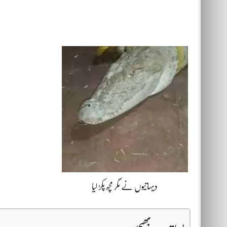
دیہاتیوں نے مگر مچھ پکڑ لیا