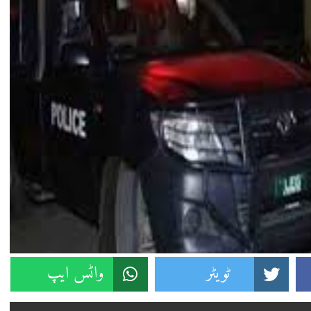
ٹویٹر
واٹس ایپ