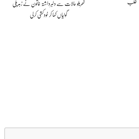
طلب
گھریلو حالات سے دلبرداشتہ خاتون نے زہریلی
گولیاں کھا کر خودکشی کرلی