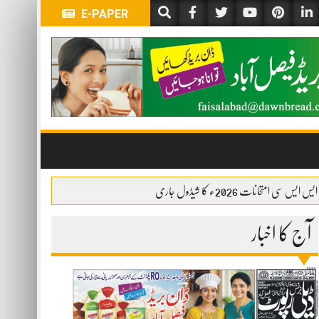
E-PAPER
ایس ایس سی امتحانات 2026ء کا شیڈول جاری
آج کا اخبار