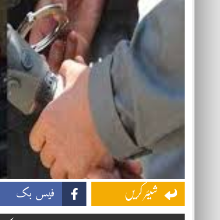
فیس بک
شیئر کریں