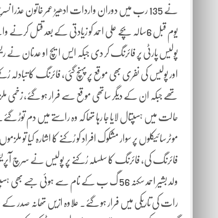
نے 135 رب میں دوران واردات ادھیڑ عمر خاتون عذرا 
اور پولیس کی نفری بھی موقع پر پہنچ گئی، فائرنگ کا تبادلہ 
تھے جبکہ ان کے دیگر ساتھی موقع سے فرار ہو گئے، زخمی ملز
موٹرسائیکلوں پر سوار مشکوک افراد کو رُکنے کا اشارہ کیا تو
فائرنگ کی، فائرنگ کا سلسلہ رُکنے پر پولیس نے سرچ آپریش
ولد بشیر احمد سکنہ 56 گ ب کے نام سے ہوئی جسے
رات کی تاریکی میں فرار ہو گئے۔ علاوہ ازیں تھانہ صدر کے