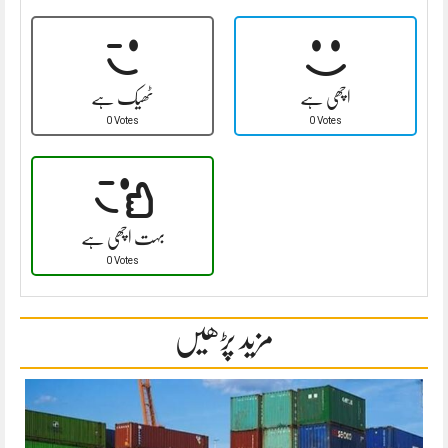
اچھی ہے
ٹھیک ہے
0 Votes
0 Votes
بہت اچھی ہے
0 Votes
مزید پڑھیں