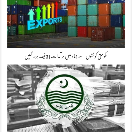
حکومتی کوششوں سے 1ماہ میں برآمدات 31فیصد بڑھ گئیں