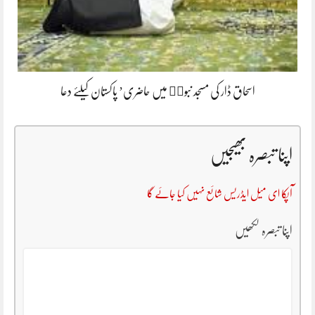
اسحاق ڈار کی مسجد نبویۖ میں حاضری’ پاکستان کیلئے دعا
اپنا تبصرہ بھیجیں
آپکا ای میل ایڈریس شائع نہیں کیا جائے گا
اپنا تبصرہ لکھیں