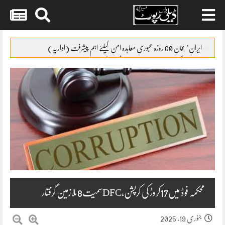
Skip
to
ایران’ عمان 60 روزہ عبوری معاہدہ امن کیلئے اہم پیشرفت (اداریہ)
content
جائیکا وفد کی مریم نواز سے ملاقات،فیصل آباد میں واٹر سپلائی منصوبوں پر
پیشرفت کا جائزہ
ایس ایس سی امتحانات 2026ء کا شیڈول جاری
پنشن فنڈز کی سرمایہ کاری سے خزانے کو نقصان پہنچانے کے معاملے کی
انکوائری شروع
گندم آٹے کا بحران تیل سے بھی بڑا ہو چکا ہے
محکمہ فوڈ میں17کروڑ کی کرپشن،DFCسمیت8ملازمین گرفتار
جنوری 19, 2025