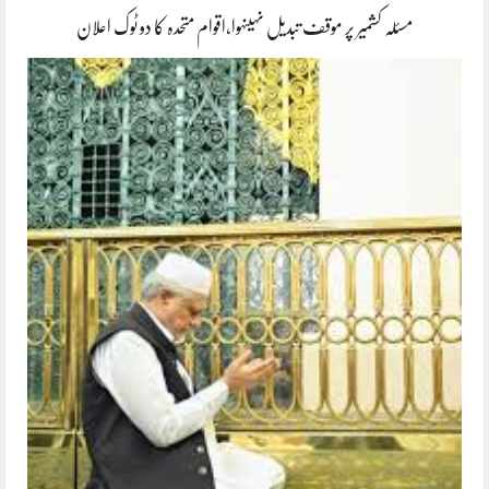
مسئلہ کشمیر پر موقف تبدیل نہیںہوا،اقوام متحدہ کا دو ٹوک اعلان