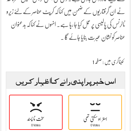
نے ان گرفتاریوں کے ضمن میں کہا کہ کرپٹ عناصر کے لئے زیرو
ٹالرنس کی پالیسی پر عمل کیا جا رہا ہے۔ انہوں نے کہا کہ بدعنوان
عناصر کو نشان عبرت بنایا جائے گا ۔
کیٹاگری میں :
صفحہ 1
اس خبر پر اپنی رائے کا اظہار کریں
بہتر ہو سکتی تھی
سخت نا پسند
0 Votes
0 Votes