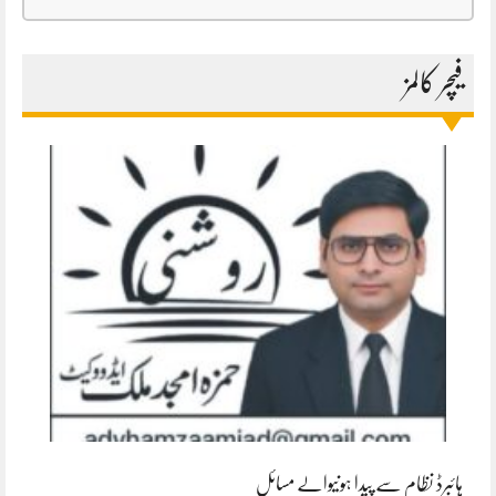
فیچر کالمز
ہائبرڈ نظام سے پیدا ہونیوالے مسائل