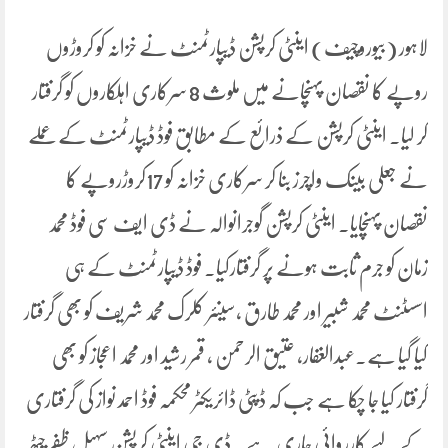
لاہور (بیوروچیف) اینٹی کرپشن ڈیپارٹمنٹ نے خزانہ کو کروڑوں
روپے کا نقصان پہنچانے میں ملوث 8 سرکاری اہلکاروں کو گرفتار
کر لیا۔ اینٹی کرپشن کے ذرائع کے مطابق فوڈ ڈیپارٹمنٹ کے عملے
نے جعلی بینک واچرز بنا کر سرکاری خزانہ کو 17کروڑروپے کا
نقصان پہنچایا۔ اینٹی کرپشن گوجرانوالہ نے ڈی ایف سی فوڈ محمد
زمان کو جرم ثابت ہونے پر گرفتارکیا۔ فوڈ ڈیپارٹمنٹ کے ہی
اسسٹنٹ محمد شبیر اور محمد طارق ،سینئر کلرک محمد شریف کو بھی گرفتار
کیا گیا ہے۔عبدالغفار، عتیق الرحمن ، قمر رشید اور محمد اعجاز کو بھی
گرفتار کیا جا چکا ہے جب کہ ڈپٹی ڈائریکٹر محکمہ فوڈ احمد نواز کی گرفتاری
کے لیے کارروائی جاری ہے۔ ڈی جی اینٹی کرپشن سہیل ظفر چٹھہ