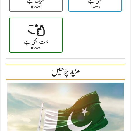
اچھی ہے
ٹھیک ہے
0 Votes
0 Votes
بہت اچھی ہے
0 Votes
مزید پڑھیں