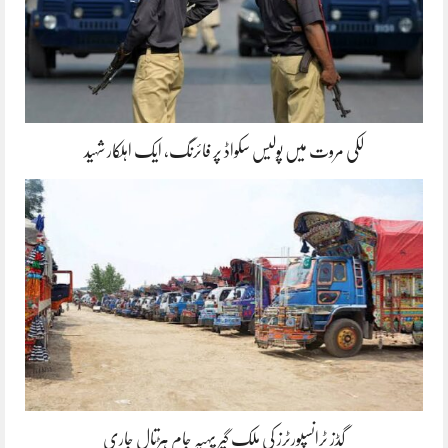
لکی مروت میں پولیس سکواڈ پر فائرنگ، ایک اہلکار شہید
گڈز ٹرانسپورٹرز کی ملک گیر پہیہ جام ہڑتال جاری