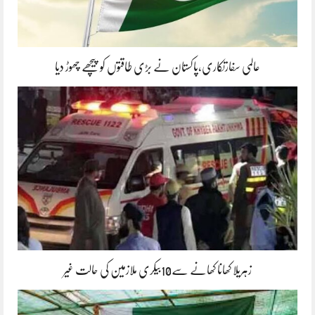
عالمی سفارتکاری،پاکستان نے بڑی طاقتوں کو پیچھے چھوڑ دیا
زہریلا کھانا کھانے سے10بیکری ملازمین کی حالت غیر