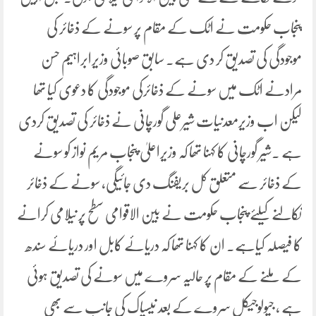
پنجاب حکومت نے اٹک کے مقام پر سونے کے ذخائر کی
موجودگی کی تصدیق کر دی ہے۔ سابق صوبائی وزیرابراہیم حسن
مرادنے اٹک میں سونے کے ذخائرکی موجودگی کا دعوی کیا تھا
لیکن اب وزیرمعدنیات شیرعلی گورچانی نے ذخائر کی تصدیق کردی
ہے ۔شیر گورچانی کا کہنا تھا کہ وزیراعلیٰ پنجاب مریم نواز کو سونے
کے ذخائر سے متعلق کل بریفنگ دی جائیگی، سونے کے ذخائر
نکالنے کیلئے پنجاب حکومت نے بین الاقوامی سطح پر نیلامی کرانے
کا فیصلہ کیاہے۔ ان کا کہنا تھا کہ دریائے کابل اور دریائے سندھ
کے ملنے کے مقام پر حالیہ سروے میں سونے کی تصدیق ہوئی
ہے ، جیولوجیکل سروے کے بعد نیسپاک کی جانب سے بھی