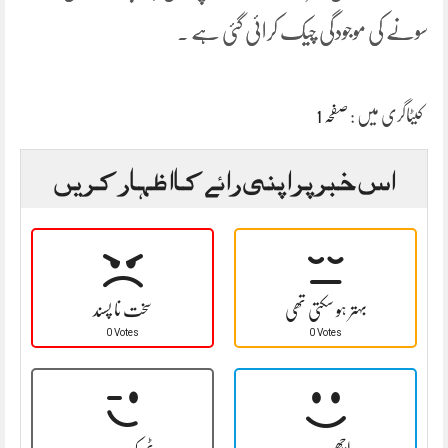
سونے کی موجودگی چیک کرائی گئی ہے ۔
کیٹاگری میں :
صفحہ 1
اس خبر پر اپنی رائے کا اظہار کریں
بہتر ہو سکتی تھی
سخت نا پسند
0 Votes
0 Votes