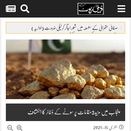
Skip
to
صفائی ستھرائی کے سلسلہ میں شعور اجاگر کرنیکی ضرورت (اداریہ)
content
برآمدات بڑھانے کیلئے10ارب پیکج کی منظور ی
BISPکے سروے کے بہانے نوسربازوں کی ٹیمیں گوجرہ کے چکوک میں
متحرک
ساہیوال ٹیچنگ ہسپتال میں کمپیوٹر نظام کی فراہمی
ساہیوال پولیس کا جرائم پیشہ افراد کیخلاف کریک ڈاؤن،314افراد گرفتار
پنجاب میں مزید3مقامات پر سونے کے ذخائر کا انکشاف
جنوری 16, 2025