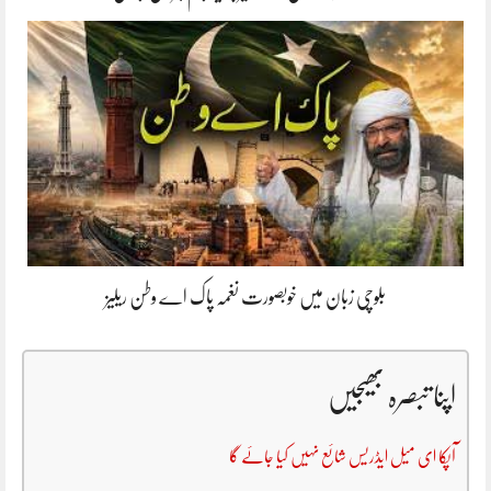
بلوچی زبان میں خوبصورت نغمہ پاک اے وطن ریلیز
اپنا تبصرہ بھیجیں
آپکا ای میل ایڈریس شائع نہیں کیا جائے گا