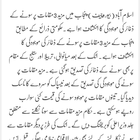
اسلام آباد (بیوروچیف) پنجاب میں مزید 3مقامات پر سونے کے
ذخائر کی موجودگی کا انکشاف ہوا ہے۔حکومتی ذرائع کے مطابق
پنجاب کے مزید 3مقامات پرسونے کے ذخائر کی موجودگی کا
انکشاف ہواہے۔ اٹک کے بعد میانوالی، تربیلا اور ستلج کے مقام
پربھی سونے کے ذخائر کی تصدیق ہوگئی ہے۔مزید مقامات پر
سونے کی موجودگی کی تصدیق کے بعد نیسپاک کو سروے کا ٹاسک
دیدیا گیا۔ تینوں مقامات پرموجود سونے کی قیمت کئی سوارب
روپے ہوسکتی ہے۔حکام مزید مقامات سے سونا نکلنے سے متعلق
جلد وزیراعلیٰ کوبریفنگ دیں گے۔اٹک کی طرز پردیگر مقامات سے
سونے نکالنے کے لئے بھی بین الاقوامی نیلامی ہوگی۔قبل ازیں