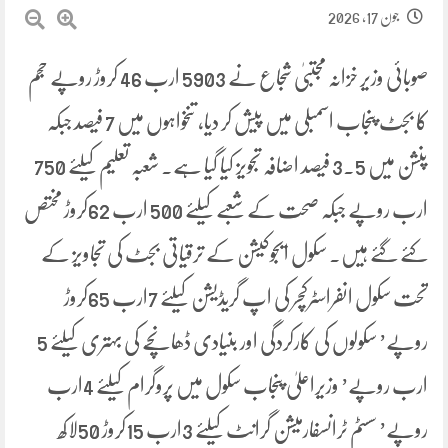
جون 17, 2026
صوبائی وزیر خزانہ مجتبیٰ شجاع نے 5903 ارب 46 کروڑ روپے حجم
کا بجٹ پنجاب اسمبلی میں پیش کر دیا، تنخواہوں میں 7 فیصد جبکہ
پنشن میں 3.5 فیصد اضافہ تجویز کیا گیا ہے۔ شعبہ تعلیم کیلئے 750
ارب روپے جبکہ صحت کے شعبے کیلئے 500 ارب 62کروڑ مختص
کئے گئے ہیں۔ سکول ایجوکیشن کے ترقیاتی بجٹ کی تجاویز کے
تحت سکول انفراسٹرکچر کی اپ گریڈیشن کیلئے 7ارب 65کروڑ
روپے’ سکولوں کی کارکردگی اور بنیادی ڈھانچے کی بہتری کیلئے 5
ارب روپے’ وزیراعلیٰ پنجاب سکول میں پروگرام کیلئے 4ارب
روپے’ سسٹم ٹرانسفارمیشن گرانٹ کیلئے 3ارب 15کروڑ 50لاکھ