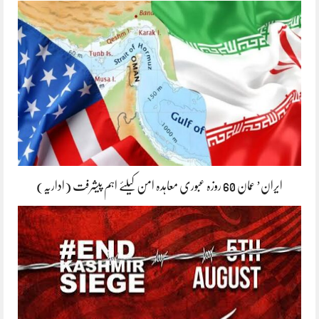
ایران’ عمان 60 روزہ عبوری معاہدہ امن کیلئے اہم پیشرفت (اداریہ)