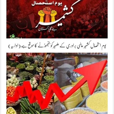
یوم استحصال کشمیر عالمی برادری کے ضمیر کو جنجھوڑنے کا موقع ہے (اداریہ)