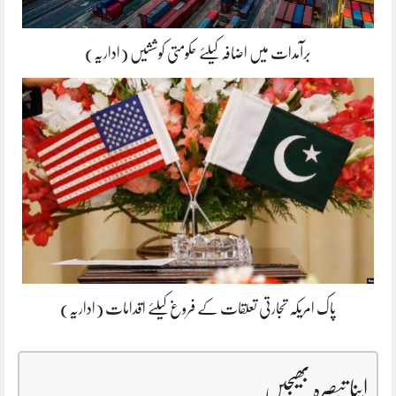
برآمدات میں اضافہ کیلئے حکومتی کوششیں (اداریہ)
پاک امریکہ تجارتی تعلقات کے فروغ کیلئے اقدامات (اداریہ)
اپنا تبصرہ بھیجیں