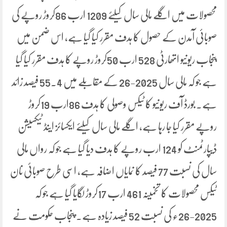
محصولات میں اگلے مالی سال کیلئے 1209 ارب 86کروڑ روپے کی
صوبائی آمدن کے حصول کا ہدف مقرر کیا گیا ہے، اس ضمن میں
پنجاب ریونیو اتھارٹی 528 ارب 50کروڑ روپے کا ہدف مقرر کیا گیا
ہے جو کہ مالی سال 2025-26 کے مقابلے میں 55.4 فیصد زائد
ہے۔ بورڈ آف ریونیو کا ٹیکس وصولی کا ہدف 86ارب 19کروڑ
روپے مقرر کیا جا رہا ہے، اگلے مالی سال کیلئے ایکسائز اینڈ ٹیکسیشن
ڈیپارٹمنٹ کو 124 ارب روپے کا ہدف دیا گیا ہے جو کہ رواں مالی
سال کی نسبت 77 فیصد کا نمایاں اضافہ ہے، اسی طرح صوبائی نان
ٹیکس محصولات کا تخمینہ 461 ارب 17کروڑ لگایا گیا ہے جو کہ
2025-26ء کی نسبت 52 فیصد زیادہ ہے۔ پنجاب حکومت نے