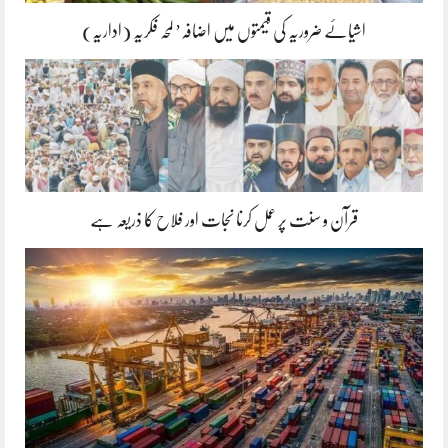
اشیائے ضروریہ کی قیمتوں میں اضافہ’ لمحہ فکریہ (اداریہ)
قرآن و سنت پر عمل کرنا نجات اور فلاح کا ذریعہ ہے