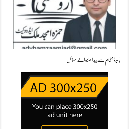
ہائبرڈ نظام سے پیدا ہونیوالے مسائل