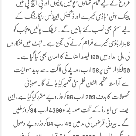
فروغ کے لیے تمام تھانوں’ پولیس چوکیوں اور پی ایچ پی میں
پینک بٹن’ باڈی کیمرے اور ڈیجیٹل ایویڈنس ریکارڈنگ کے
لیے سسٹم بھی نصب کئے جائیں گے۔ ٹریفک پولیس پنجاب کو
6ہزار باڈی کیمرے فراہم کرنے کی تجویز ہے۔ بجٹ میں فنکاروں
کی مالی امداد میں 100 فیصد اضافے کا اعلان بھی کیا گیا ہے۔
50ایکڑ اراضی پر 56 ارب روپے کی لاگت سے جدید سہولیات
سے آراستہ عظیم الشان فلم سٹی تعمیر کیا جائے گا۔ صوبائی
محصولات کا ہدف 209 ارب 86کروڑ روپے مقرر کیا گیا ہے، این
ایف سی ایوارڈ کے تحت صوبے کو 4390 ارب 94کروڑ ملیں
گے۔ بیرونی قرضوں کی مد میں 49ارب 84کروڑ روپے وصول