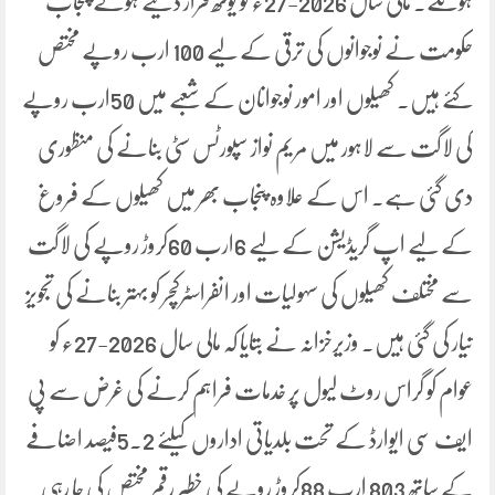
ہونگے۔ مالی سال 2026-27ء کو یوتھ قرار دیتے ہوئے پنجاب
حکومت نے نوجوانوں کی ترقی کے لیے 100 ارب روپے مختص
کئے ہیں۔ کھیلوں اور امور نوجوانان کے شعبے میں 50ارب روپے
کی لاگت سے لاہور میں مریم نواز سپورٹس سٹی بنانے کی منظوری
دی گئی ہے۔ اس کے علاوہ پنجاب بھر میں کھیلوں کے فروغ
کے لیے اپ گریڈیشن کے لیے 6ارب 60کروڑ روپے کی لاگت
سے مختلف کھیلوں کی سہولیات اور انفراسٹرکچر کو بہتر بنانے کی تجویز
تیار کی گئی ہیں۔ وزیرخزانہ نے بتایا کہ مالی سال 2026-27ء کو
عوام کو گراس روٹ لیول پر خدمات فراہم کرنے کی غرض سے پی
ایف سی ایوارڈ کے تحت بلدیاتی اداروں کیلئے 5.2فیصد اضافے
کے ساتھ 803 ارب 88کروڑ روپے کی خطیر رقم مختص کی جا رہی