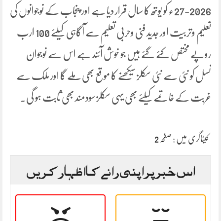
2026-27ء کو یوتھ کا سال قرار دیا ہے اور پنجاب کے نوجوانوں کی
تعلیم وتربیت اور جدید فنی وحربی تعلیم سے آگاہی کیلئے 100 ارب
روپے مختص کئے گئے ہیں جو خوش آئند ہے اس سے نوجوان
نسل کو نئی سے نئی سکلز سیکھنے کا موقع بھی ملے گا اور ملک سے
غربت کے خاتمے کیلئے بھی یہی سکلز سودمند بھی ثابت ہو گی۔
کیٹاگری میں :
صفحہ 2
اس خبر پر اپنی رائے کا اظہار کریں