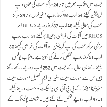
بجٹ میں پنجاب بھر میں 24/7 مراکز صحت کی بحالی واپ
گریڈیشن کیلئے 54 ارب 46کروڑ روپے’ غیر فعال 24/7 مراکز
صحت کی بحالی کیلئے 49ارب 37کروڑ روپے BHUS اور
RHCS میں آلات کی فراہمی (فیزII) کیلئے 31 ارب روپے
ترجیحی مراکز صحت کی اپ گریڈیشن اور آلات کی فراہمی کیلئے 30
ارب 51کروڑ روپے مختص کرنے کی تجویز ہے۔ پنجاب پولیس
کیلئے نئے مالی سال کے بجٹ میں 252 ارب روپے رکھے گئے
ہیں جس سے سمارٹ سیف سٹیز سی ایم تحصیل’ سمارٹ سیف
سٹیز ڈیٹا سینٹرز کے پی پی آئی سی پراجیکٹ کو وسعت دینے کیلئے
47.1 ارب روپے مختص کئے گئے ہیں۔ شفاف پولیسنگ کے