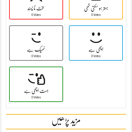
بہتر ہو سکتی تھی
سخت نا پسند
0 Votes
0 Votes
اچھی ہے
ٹھیک ہے
0 Votes
0 Votes
بہت اچھی ہے
0 Votes
مزید پڑھیں