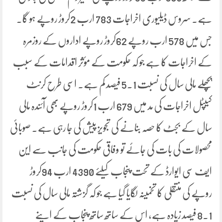
ہے۔ سروس ڈیلیوری اخراجات 783 ارب 2کروڑ روپے ہو گا۔
جس میں 578 ارب روپے 62کروڑ روپے اداروں کے روزمرہ
کے اخراجات کا ہے جو کہ حکومت کے مؤثر اقدامات کے سبب
پچھلے مالی سال کی نسبت 5.1 فیصد کم ہے۔ اسی طرح کرنٹ
کیپٹل اخراجات کی مد میں 679 ارب 1کروڑ روپے بھی آئندہ مالی
سال کے بجٹ کا حصہ بنانے کی تجویز پیش کی جا رہی ہے۔ صوبائی
محصولات کی بات کی جائے تو وفاقی حکومت کی جانب سے این
ایف سی ایوارڈ کے تحت پنجاب کیلئے 4390 ارب 94کروڑ
روپے کی منتقلی کا تخمینہ لگایا گیا ہے جو کہ گزشتہ مالی سال کی نسبت
8.1 فیصد زیادہ ہے، اس کے ساتھ ساتھ پنجاب کے اپنے