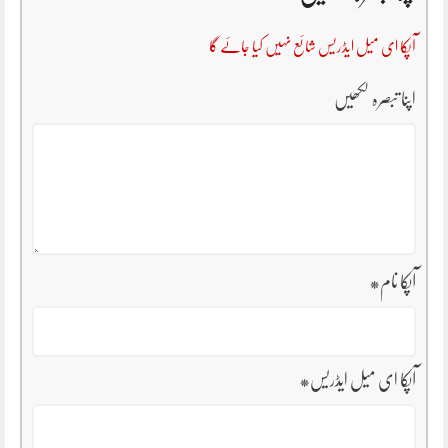
آپکا ای میل ایڈریس شائع نہیں کیا جائے گا
اپنا تبصرہ لکھیں
آپکا نام
*
آپکا ای میل ایڈریس
*