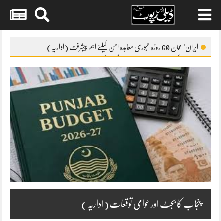
Skip
to
ایران’ عمان 60 روزہ عبوری معاہدہ امن کیلئے اہم پیشرفت (اداریہ)
content
جائیکا وفد کی مریم نواز سے ملاقات،فیصل آباد میں واٹر سپلائی منصوبوں پر
پیشرفت کا جائزہ
ایس ایس سی امتحانات 2026ء کا شیڈول جاری
پنشن فنڈز کی سرمایہ کاری سے خزانے کو نقصان پہنچانے کے معاملے کی
انکوائری شروع
گندم آٹے کا بحران تیل سے بھی بڑا ہو چکا ہے
پنجاب کا بجٹ اور عوامی توقعات (اداریہ)