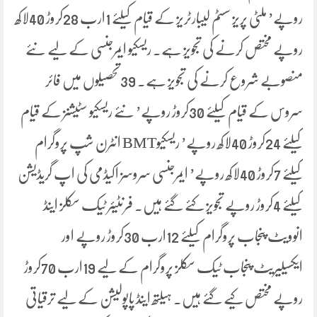
روپے’ ملٹی پریز سسٹم لیبارٹریز کے قیام کیلئے 1ارب 28کروڑ 40لاکھ
روپے مختص کرنے کی تجویز ہے۔ ریسکیو ایمرجنسی کے لیے نئے
منصوبے شروع کرنے کی تجویز ہے۔ 39تحصیلوں میں فائر
سروس کے قیام کیلئے 30کروڑ روپے’ نئے ریسکیو سٹیشنز کے قیام
کیلئے 24کروڑ 40لاکھ روپے’ ریسکیوBMT انٹرن شپ پروگرام
کیلئے 7کروڑ 40لاکھ روپے’ ایمرجنسی سروسز اکیڈمی کی اپ گریڈیشن
کیلئے 4کروڑ روپے تجویز کئے گئے ہیں۔ فرنٹیئر ٹیک سکلز اینڈ
انوویٹ پنجاب پروگرام کیلئے 12ارب 30کروڑ روپے اور
ایکسیلیریٹ پنجاب ٹیک سکلز پروگرام کے لیے 19ارب 70کروڑ
روپے مختص کیے گئے ہیں۔ ہیلتھ اینڈ پاپولیشن کے لیے ترقیاتی