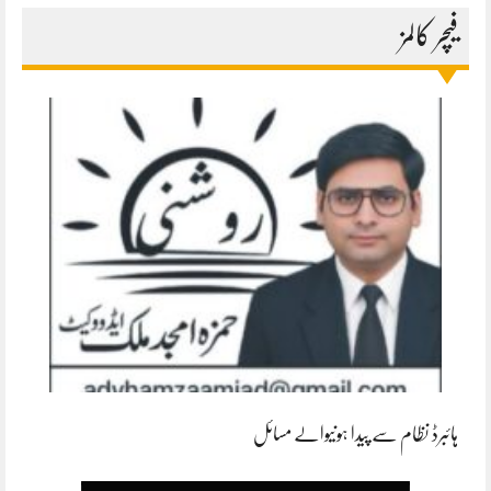
فیچر کالمز
ہائبرڈ نظام سے پیدا ہونیوالے مسائل