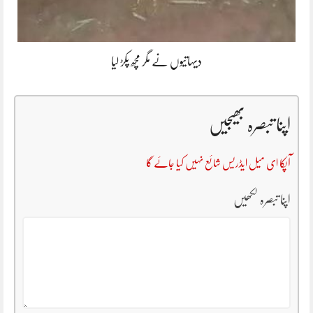
دیہاتیوں نے مگر مچھ پکڑ لیا
اپنا تبصرہ بھیجیں
آپکا ای میل ایڈریس شائع نہیں کیا جائے گا
اپنا تبصرہ لکھیں