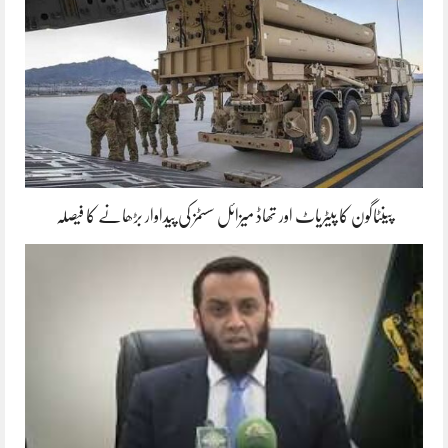
پینٹاگون کا پیٹریاٹ اور تھاڈ میزائل سسٹمز کی پیداوار بڑھانے کا فیصلہ