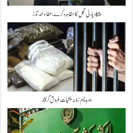
پیپلز پارٹی تحمل کا مظاہرہ کرے،عطاء اللہ تارڑ
دو بدنام زمانہ منشیات فروش گرفتار