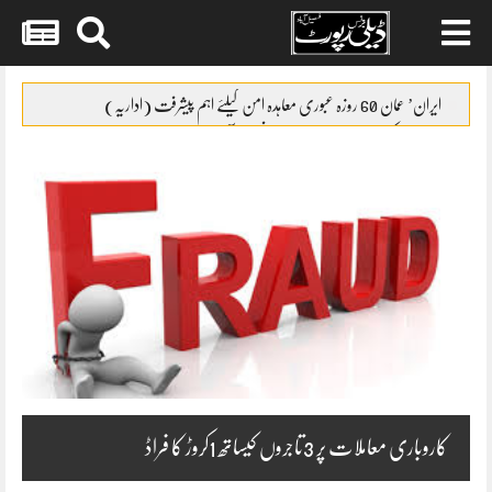
Skip
to
ایران’ عمان 60 روزہ عبوری معاہدہ امن کیلئے اہم پیشرفت (اداریہ)
content
جائیکا وفد کی مریم نواز سے ملاقات،فیصل آباد میں واٹر سپلائی منصوبوں پر
پیشرفت کا جائزہ
ایس ایس سی امتحانات 2026ء کا شیڈول جاری
پنشن فنڈز کی سرمایہ کاری سے خزانے کو نقصان پہنچانے کے معاملے کی
انکوائری شروع
گندم آٹے کا بحران تیل سے بھی بڑا ہو چکا ہے
کاروباری معاملات پر 3تاجروں کیساتھ 1کروڑ کا فراڈ