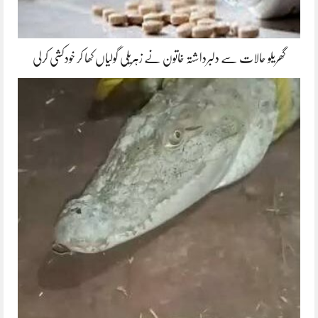
گھریلو حالات سے دلبرداشتہ خاتون نے زہریلی گولیاں کھا کر خودکشی کرلی