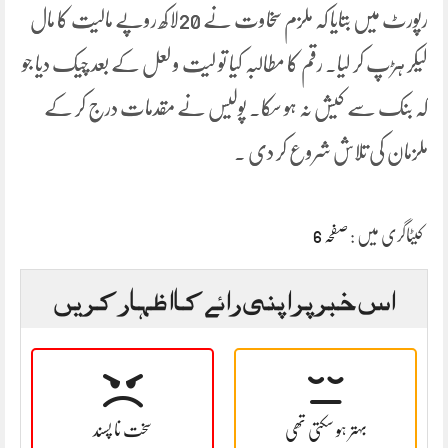
رپورٹ میں بتایا کہ ملزم سخاوت نے 20لاکھ روپے مالیت کا مال
لیکر ہڑپ کر لیا۔ رقم کا مطالبہ کیا تو لیت و لعل کے بعد چیک دیا جو
کہ بنک سے کیش نہ ہو سکا۔ پولیس نے مقدمات درج کر کے
ملزمان کی تلاش شروع کر دی ۔
کیٹاگری میں :
صفحہ 6
اس خبر پر اپنی رائے کا اظہار کریں
بہتر ہو سکتی تھی
سخت نا پسند