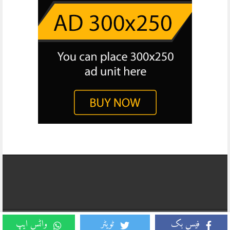
Copyright © 2026, Daily Business Report All Rights Reserved. Website
فیس بک
ٹویٹر
واٹس ایپ
Developed And Managed By
TECHNO ARCADE