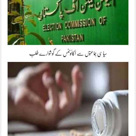
سیاسی جماعتوں سے اکائونٹس کے گوشوارے طلب