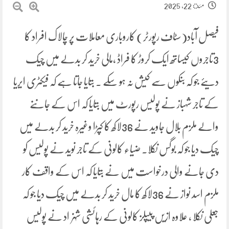
مئ 22, 2025
فیصل آباد(سٹاف رپورٹر) کاروباری معاملات پر چالاک افراد کا
3تاجروں کیساتھ ایک کروڑ کا فراڈ ،مالی خرید کر بدلے میں چیک
دیئے جو کہ بنکوں سے کیش نہ ہو سکے ۔ بتایا جاتا ہے کہ فیکٹری ایریا
کے تاجر شہباز نے پولیس رپورٹ میں بتایا کہ اس کے جاننے
والے ملزم بلال جاوید نے 36لاکھ کا کپڑا وغیرہ خرید کر بدلے میں
چیک دیا جو کہ بوگس نکلا۔ ضیاء کالونی کے تاجر نوید نے پولیس کو
دی جانے والی درخواست میں نے بتایا کہ اس کے واقف کار
ملزم اسد نواز نے 36لاکھ کا مال خرید کر بدلے میں چیک دیا جو کہ
جعلی نکلا ، علاوہ ازیں پیپلز کالونی کے رہائشی شہزاد نے پولیس