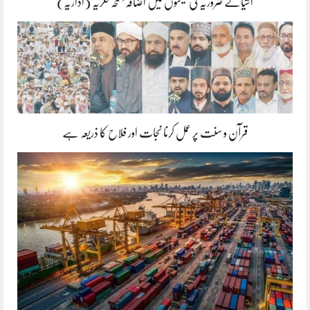
اشیائے ضروریہ کی قیمتوں میں اضافہ’ لمحہ فکریہ (اداریہ)
قرآن و سنت پر عمل کرنا نجات اور فلاح کا ذریعہ ہے