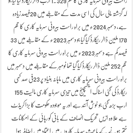
راست بیرونی سرمایہ کاری کا حجم 1.329 ارب ڈالر ریکارڈ کیا گیا جو
کہ گزشتہ مالی سال کی اسی مدت کے مقابلے میں 20فیصد زیادہ
ہے، دسمبر 2024ء میں براہ راست بیرونی سرمایہ کاری کا حجم
170 ملین ڈالر ریکارڈ کیا گیا جو دسمبر 2023ء کے مقابلے میں 33
فیصد کم ہے دسمبر 2023ء میں براہ راست بیرونی سرمایہ کاری کا
حجم 252 ملین ڈالر ریکارڈ کیا گیا تھا نومبر کے مقابلے میں دسمبر میں
براہ راست بیرونی سرمایہ کاری میں ماہانہ بنیاد پر 23فی صد کمی
ریکارڈ کی گئی اسٹاک ایکسچینج میں تیزی سرمایہ کاری مالیت 155
ارب بڑھ گئی جو خوش آئند ہے اور یہ موجودہ حکومت کا بڑا کریڈٹ
ہے علاوہ ازیں تحریک انصاف کے بانی کو رہائی کے امکانات
ختم ہونے کے باعث سرمایہ کاروں میں اعتماد میں اضافہ ہوا