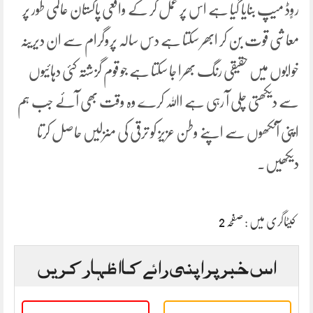
روٍڈ میپ بنایا گیا ہے اس پر عمل کر کے واقعی پاکستان عالمی طور پر
معاشی قوت بن کر ابھر سکتا ہے دس سالہ پروگرام سے ان دیرینہ
خوابوں میں حقیقی رنگ بھرا جا سکتا ہے جو قوم گزشتہ کئی دہائیوں
سے دیکھتی چلی آ رہی ہے اﷲ کرے وہ وقت بھی آئے جب ہم
اپنی آنکھوں سے اپنے وطن عزیز کو ترقی کی منزلیں حاصل کرتا
دیکھیں۔
کیٹاگری میں :
صفحہ 2
اس خبر پر اپنی رائے کا اظہار کریں