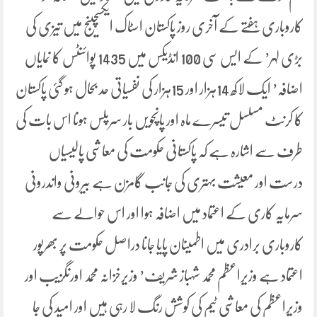
کاروباری ہفتے کے آخری روز پاکستان اسٹاک ایکسچینج میں تیزی کی
بڑی لہر’ کے ایس سی 100 انڈیکس میں 1435 پوائنٹس کا نمایاں
اضافہ’ ایک لاکھ 14ہزار اور 15ہزار کی نفسیاتی حد بحال ہو گئی پاکستان
کا کرنٹ مسلسل تیسرے ماہ اور پانچویں بار سرپلس ہونا اس بات کی
طرف سے اشارہ ہے کہ پاکستانی حکومت کی معاشی پالیسیاں
درست اور معیشت بہتری کی جانب گامزن ہے بیرونی واندرونی
سرمایہ کاری کے اعتماد میں اضافہ ہوا اور اس حوالے سے
کاروباری برادری میں اطمینان پایا جانا دراصل حکومت پر بھرپور
اعتماد ہے وزیراعظم محمد شہباز شریف’ وزیرخزانہ محمد اورنگزیب اور
وزیراعظم کی معاشی ٹیم کی کوشش رنگ لا رہی ہیں اور امید کی جا