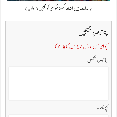
برآمدات میں اضافہ کیلئے حکومتی کوششیں (اداریہ)
اپنا تبصرہ بھیجیں
آپکا ای میل ایڈریس شائع نہیں کیا جائے گا
اپنا تبصرہ لکھیں
آپکا نام
*