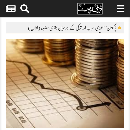
Skip
to
پاکستان’ سعودی عرب اور ترکی کے درمیان دفاعی معاہدہ (اداریہ)
content
نیا مالی سال تعمیراتی شعبے کے لئے حوصلہ افزا ء قرار
گریڈ17سے22کے افسران کیلئے ٹرانسپورٹ الائونس کا نوٹیفکیشن
FCCIکو معذور افراد کے حقوق کا مکمل ادراک ہے
بلدیاتی انتخابات کیلئے فنڈز مانگ لئے گئے