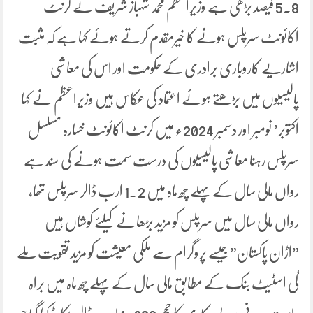
5.8 فیصد بڑھی ہے وزیراعظم محمد شہباز شریف نے کرنٹ
اکائونٹ سرپلس ہونے کا خیرمقدم کرتے ہوئے کہا ہے کہ مثبت
اشاریے کاروباری برادری کے حکومت اور اس کی معاشی
پالیسیوں میں بڑھتے ہوئے اعتماد کی عکاس ہیں وزیراعظم نے کہا
اکتوبر’ نومبر اور دسمبر 2024ء میں کرنٹ اکائونٹ خسارہ مسلسل
سرپلس رہنا معاشی پالیسیوں کی درست سمت ہونے کی سند ہے
رواں مالی سال کے پہلے چھ ماہ میں 1.2 ارب ڈالر سرپلس تھا،
رواں مالی سال میں سرپلس کو مزید بڑھانے کیلئے کوشاں ہیں
”اڑان پاکستان” جیسے پروگرام سے ملکی معیشت کو مزید تقویت ملے
گی اسٹیٹ بنک کے مطابق مالی سال کے پہلے چھ ماہ میں براہ