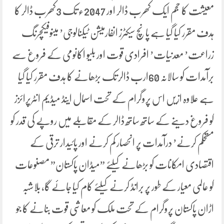
معیشت کا حجم ایک کھرب ڈالر اور 2047ء تک 3کھرب ڈالر کا
ہدف مقرر کیا گیا ہے پانچ سیکٹرز انفارمیشن ٹیکنالوجی’ مینوفیکچرنگ
زراعت’ معدنیات’ افرادی قوت اور بلیو اکانومی کے فروغ سے
برآمدات کو سالانہ 60ارب ڈالر تک بڑھانے کا ہدف مقرر کیا گیا
ہے علاوہ ازیں اس پروگرام کے تحت اسمال اینڈ میڈیم انٹرپرائزز
کو فروغ دینے کے ساتھ ساتھ ڈالر کے مقابلے میں روپے کی قدر کو
مستحکم کرنے’ درآمدات پر انحصار کم کرنے اور پائیدار ترقی کے
اقتصادی امکانات کو بڑھانے کیلئے ”میڈان پاکستان” مصنوعات
کو عالمی معیار کے طور پر برانڈ کرنے کیلئے کام کیا جائے گا، بلاشبہ
اڑان پاکستان پروگرام کے تحت ملک کو معاشی قوت بنانے کا جو