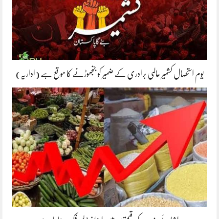
یوم استحصال کشمیر عالمی برادری کے ضمیر کو جنجھوڑنے کا موقع ہے (اداریہ)