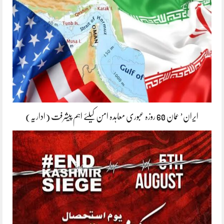
ایران’ عمان 60 روزہ عبوری معاہدہ امن کیلئے اہم پیشرفت (اداریہ)