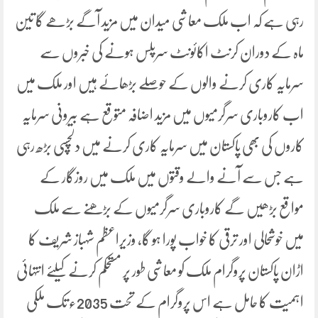
رہی ہے کہ اب ملک معاشی میدان میں مزید آگے بڑھے گا تین
ماہ کے دوران کرنٹ اکائونٹ سرپلس ہونے کی خبروں سے
سرمایہ کاری کرنے والوں کے حوصلے بڑھائے ہیں اور ملک میں
اب کاروباری سرگرمیوں میں مزید اضافہ متوقع ہے بیرونی سرمایہ
کاروں کی بھی پاکستان میں سرمایہ کاری کرنے میں دلچسپی بڑھ رہی
ہے جس سے آنے والے وقتوں میں ملک میں روزگار کے
مواقع بڑھیں گے کاروباری سرگرمیوں کے بڑھنے سے ملک
میں خوشحالی اور ترقی کا خواب پورا ہو گا، وزیراعظم شہباز شریف کا
اڑان پاکستان پروگرام ملک کو معاشی طور پر مستحکم کرنے کیلئے انتہائی
اہمیت کا حامل ہے اس پروگرام کے تحت 2035ء تک ملکی