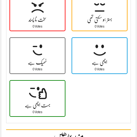
بہتر ہو سکتی تھی
سخت نا پسند
0 Votes
0 Votes
اچھی ہے
ٹھیک ہے
0 Votes
0 Votes
بہت اچھی ہے
0 Votes
مزید پڑھیں