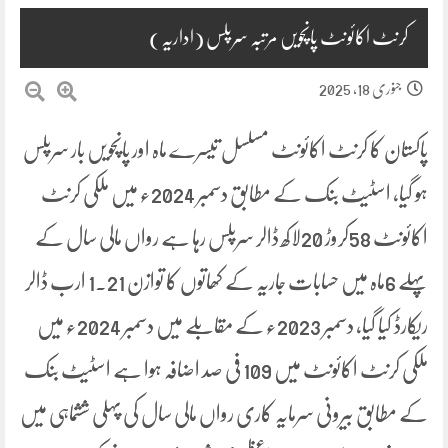
کرنٹ اکائونٹ پانچویں مرتبہ سرپلس (اداریہ)
جنوری 18, 2025
پاکستان کا کرنٹ اکائونٹ مسلسل تیسرے ماہ اور پانچویں بار سرپلس
ہو گیا، اسٹیٹ بنک کے مطابق دسمبر 2024ء میں ملکی کرنٹ
اکائونٹ 58کروڑ 20لاکھ ڈالر سرپلس رہا ہے رواں مالی سال کے
پہلے 6ماہ میں حسابات جاریہ کے کھاتوں کا توازن 1.21 ارب ڈالر
ریکارڈ کیا گیا، دسمبر 2023ء کے مقابلے میں دسمبر 2024ء میں
ملکی کرنٹ اکائونٹ میں 109 فی صد اضافہ ہوا ہے اسٹیٹ بنک
کے مطابق بیرونی سرمایہ کاری رواں مالی سال کی پہلی ششماہی میں