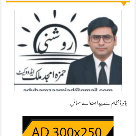
ہائبرڈ نظام سے پیدا ہونیوالے مسائل