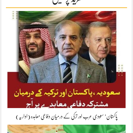
پاکستان’ سعودی عرب اور ترکی کے درمیان دفاعی معاہدہ (اداریہ)