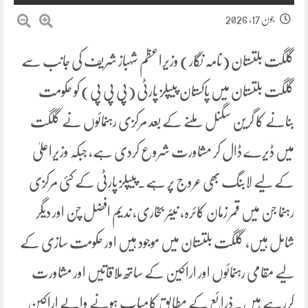
جون 17, 2026
گلگت بلتستان (نامہ نگار) وزیراعظم شہباز شریف کی جانب سے
گلگت بلتستان میں پاکستان پیپلز پارٹی (پی پی پی) کو حکومت
بنانے کا گرین سگنل ملنے کے بعد مرکزی رہنمائوں نے گلگت
میں ڈیرے ڈال کر مشاورت شروع کردی ہے، جبکہ وزیراعلیٰ
کے لیے لابنگ بھی عروج پر ہے۔پیپلز پارٹی کے کئی مرکزی
رہنما جن میں قمر زمان کائرہ، نیئر بخاری، ندیم افضل چن اور دیگر
شامل ہیں، گلگت بلتستان میں موجود ہیں اور حکومت سازی کے
لیے مقامی رہنمائوں اور اراکین کے ساتھ ملاقاتیں اور مشاورت
کررہے ہیں۔ ذرائع کے مطابق کامیاب ہونے والے اراکین