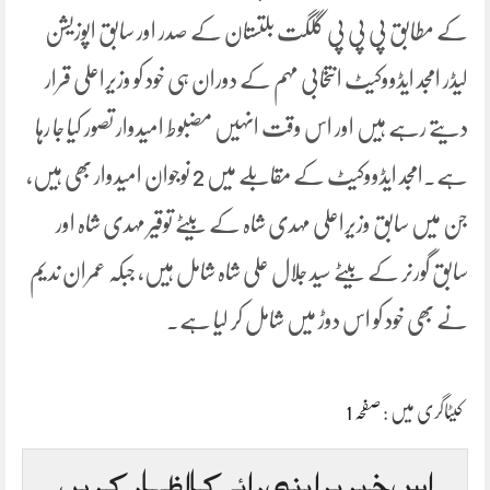
کے مطابق پی پی پی گلگت بلتستان کے صدر اور سابق اپوزیشن
لیڈر امجد ایڈووکیٹ انتخابی مہم کے دوران ہی خود کو وزیراعلی قرار
دیتے رہے ہیں اور اس وقت انہیں مضبوط امیدوار تصور کیا جا رہا
ہے۔امجد ایڈووکیٹ کے مقابلے میں 2 نوجوان امیدوار بھی ہیں،
جن میں سابق وزیراعلی مہدی شاہ کے بیٹے توقیر مہدی شاہ اور
سابق گورنر کے بیٹے سید جلال علی شاہ شامل ہیں، جبکہ عمران ندیم
نے بھی خود کو اس دوڑ میں شامل کر لیا ہے۔
کیٹاگری میں :
صفحہ 1
اس خبر پر اپنی رائے کا اظہار کریں