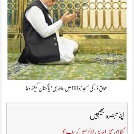
اسحاق ڈار کی مسجد نبویۖ میں حاضری’ پاکستان کیلئے دعا
اپنا تبصرہ بھیجیں
آپکا ای میل ایڈریس شائع نہیں کیا جائے گا