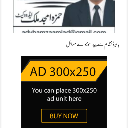
ہائبرڈ نظام سے پیدا ہونیوالے مسائل