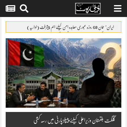
Skip
to
ایران’ عمان 60 روزہ عبوری معاہدہ امن کیلئے اہم پیشرفت (اداریہ)
content
جائیکا وفد کی مریم نواز سے ملاقات،فیصل آباد میں واٹر سپلائی منصوبوں پر
پیشرفت کا جائزہ
ایس ایس سی امتحانات 2026ء کا شیڈول جاری
پنشن فنڈز کی سرمایہ کاری سے خزانے کو نقصان پہنچانے کے معاملے کی
انکوائری شروع
گندم آٹے کا بحران تیل سے بھی بڑا ہو چکا ہے
گلگت بلتستان وزیراعلیٰ کیلئے پیپلزپارٹی میں رسہ کشی