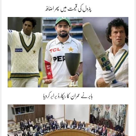
پٹرول کی قیمت میں پھر اضافہ
بابرنے عمران کا ریکارڈ برابر کردیا