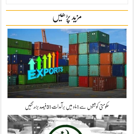
مزید پڑھیں
حکومتی کوششوں سے 1ماہ میں برآمدات 31فیصد بڑھ گئیں