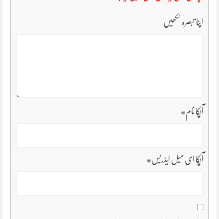
اپنا تبصرہ لکھیں
آپکا نام
*
آپکا ای میل ایڈریس
*