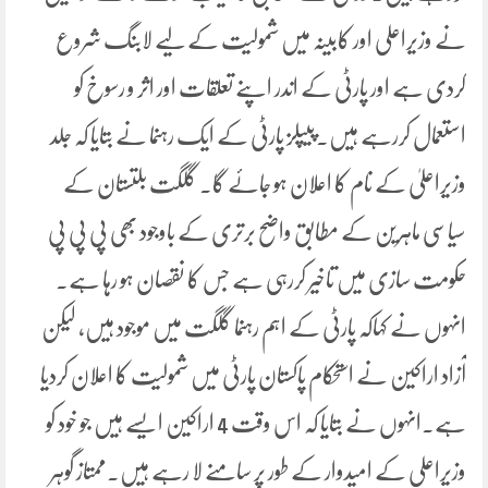
نے وزیراعلی اور کابینہ میں شمولیت کے لیے لابنگ شروع
کردی ہے اور پارٹی کے اندر اپنے تعلقات اور اثر و رسوخ کو
استعمال کررہے ہیں۔پیپلز پارٹی کے ایک رہنما نے بتایا کہ جلد
وزیراعلیٰ کے نام کا اعلان ہو جائے گا۔ گلگت بلتستان کے
سیاسی ماہرین کے مطابق واضح برتری کے باوجود بھی پی پی پی
حکومت سازی میں تاخیر کررہی ہے جس کا نقصان ہو رہا ہے۔
انہوں نے کہاکہ پارٹی کے اہم رہنما گلگت میں موجود ہیں، لیکن
آزاد اراکین نے استحکام پاکستان پارٹی میں شمولیت کا اعلان کردیا
ہے۔انہوں نے بتایا کہ اس وقت 4 اراکین ایسے ہیں جو خود کو
وزیراعلی کے امیدوار کے طور پر سامنے لا رہے ہیں۔ممتاز گوہر