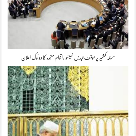
مسئلہ کشمیر پر موقف تبدیل نہیںہوا،اقوام متحدہ کا دو ٹوک اعلان